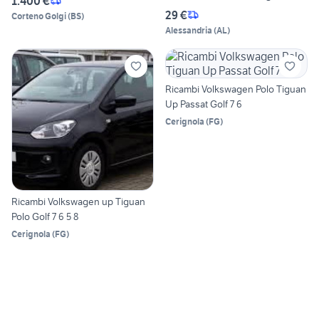
1.400 €
29 €
Corteno Golgi
(
BS
)
Alessandria
(
AL
)
Ricambi Volkswagen Polo Tiguan
Up Passat Golf 7 6
Cerignola
(
FG
)
Ricambi Volkswagen up Tiguan
Polo Golf 7 6 5 8
Cerignola
(
FG
)