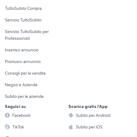
Uffici e Locali
TuttoSubito Compra
commerciali
Servizio TuttoSubito
elettronica
per la casa e la
sports e hobby
Servizio TuttoSubito per
persona
Informatica
Animali
Professionisti
Arredamento e
Console e
Accessori per
Casalinghi
Inserisci annuncio
Videogiochi
animali
Elettrodomestici
Promuovi annuncio
Audio/Video
Musica e Film
Giardino e Fai da te
Consigli per la vendita
Fotografia
Libri e Riviste
Abbigliamento e
Negozi e Aziende
Telefonia
Strumenti Musicali
Accessori
Subito per le aziende
Sports
Tutto per i bambini
Seguici su
Scarica gratis l'App
Biciclette
Facebook
Subito per Android
Collezionismo
TikTok
Subito per iOS