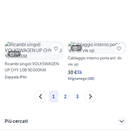
2
29
Cablaggio interno porta ant. dx
Ricambi singoli VOLKSWAGEN
vw up
UP CHY 1.0B 90.000KM
30 €
Zoppola
(
PN
)
Mignanego
(
GE
)
1
2
3
Più cercati