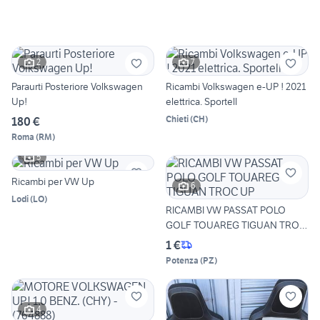
2
7
Paraurti Posteriore Volkswagen
Ricambi Volkswagen e-UP ! 2021
Up!
elettrica. Sportell
Chieti
(
CH
)
180 €
Roma
(
RM
)
5
Ricambi per VW Up
6
Lodi
(
LO
)
RICAMBI VW PASSAT POLO
GOLF TOUAREG TIGUAN TROC
UP
1 €
Potenza
(
PZ
)
4