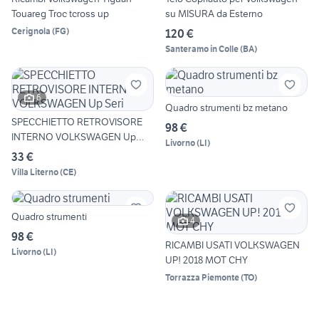
Touareg Troc tcross up
su MISURA da Esterno
Cerignola
(
FG
)
120 €
Santeramo in Colle
(
BA
)
6
Quadro strumenti bz metano
SPECCHIETTO RETROVISORE
98 €
INTERNO VOLKSWAGEN Up
Livorno
(
LI
)
Seri
33 €
Villa Literno
(
CE
)
Quadro strumenti
4
98 €
RICAMBI USATI VOLKSWAGEN
Livorno
(
LI
)
UP! 2018 MOT CHY
Torrazza Piemonte
(
TO
)