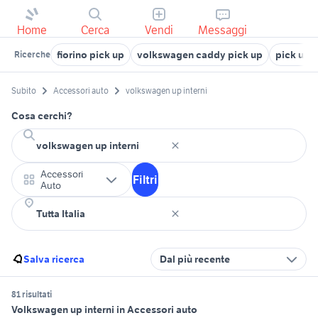
Home
Cerca
Vendi
Messaggi
fiorino pick up
volkswagen caddy pick up
pick up 
Ricerche
Subito
Accessori auto
volkswagen up interni
Cosa cerchi?
Accessori
Filtri
Auto
Salva ricerca
Dal più recente
81 risultati
Volkswagen up interni in Accessori auto