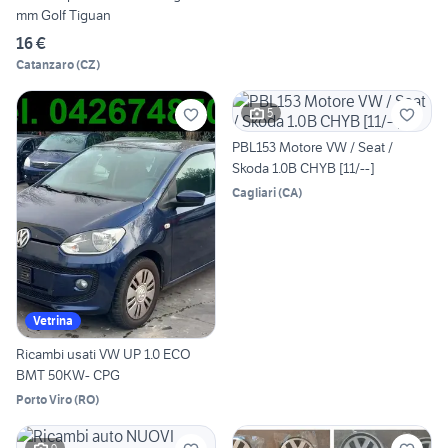
mm Golf Tiguan
16 €
Catanzaro
(
CZ
)
5
PBL153 Motore VW / Seat /
Skoda 1.0B CHYB [11/--]
Cagliari
(
CA
)
Vetrina
Ricambi usati VW UP 1.0 ECO
BMT 50KW- CPG
Porto Viro
(
RO
)