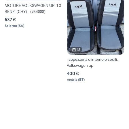
MOTORE VOLKSWAGEN UP! 1.0
BENZ. (CHY) - (764888)
637 €
Salerno
(
SA
)
18
Tappezzeria o interno o sedili,
Volkswagen up
400 €
Andria
(
BT
)