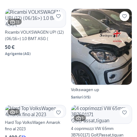
23
Ricambi VOLKSWAGEN UP! (12)
(06/16>) 1.0 BMT ASG (
50 €
Agrigento
(
AG
)
Volkswagen up
Sanluri
(
VS
)
6
6
Hard Top VolksWagen Amarok
4 coprimozzi VW 65mm
fino al 2023
3B7601171 Golf,Passat,tiguan