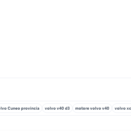
lvo Cuneo provincia
volvo v40 d3
motore volvo v40
volvo x
i