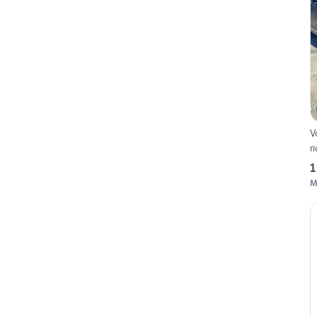
V
r
1
M