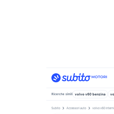
volvo v60 benzina
vo
Ricerche
simili
Subito
Accessori auto
volvo v60 intern