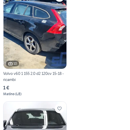
10
Volvo v60 1 155 2.0 d2 120cv 15-18 -
ricambi
1 €
Matino
(
LE
)