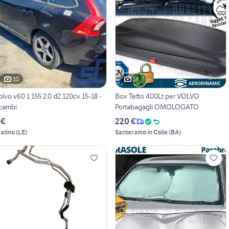
10
14
olvo v60 1 155 2.0 d2 120cv 15-18 -
Box Tetto 400Lt per VOLVO
icambi
Portabagagli OMOLOGATO
 €
220 €
atino
(
LE
)
Santeramo in Colle
(
BA
)