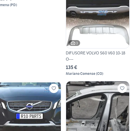
imena
(
PD
)
3
DIFUSORE VOLVO S60 V60 10-18
O---
135 €
Mariano Comense
(
CO
)