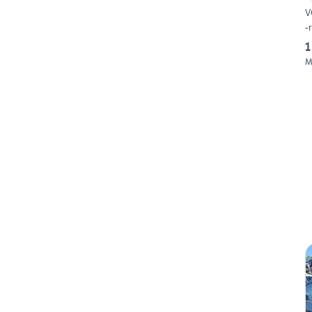
V
-
1
M