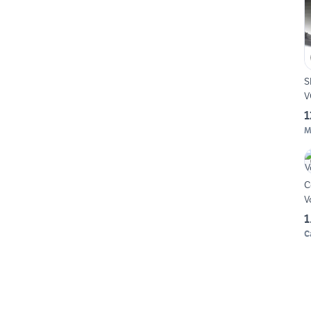
S
V
1
M
C
V
1
C