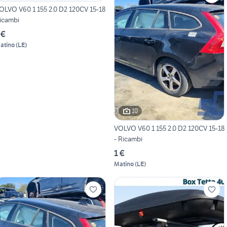
OLVO V60 1 155 2.0 D2 120CV 15-18
ricambi
 €
atino
(
LE
)
10
VOLVO V60 1 155 2.0 D2 120CV 15-18
- Ricambi
1 €
Matino
(
LE
)