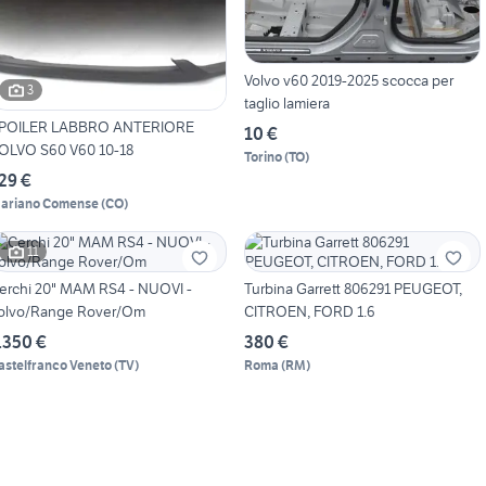
Volvo v60 2019-2025 scocca per
3
taglio lamiera
POILER LABBRO ANTERIORE
10 €
OLVO S60 V60 10-18
Torino
(
TO
)
29 €
ariano Comense
(
CO
)
11
erchi 20" MAM RS4 - NUOVI -
Turbina Garrett 806291 PEUGEOT,
olvo/Range Rover/Om
CITROEN, FORD 1.6
.350 €
380 €
astelfranco Veneto
(
TV
)
Roma
(
RM
)