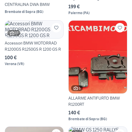
CENTRALINA DWA BMW
199 €
Brembate di Sopra
(
BG
)
Palermo
(
PA
)
17
Accessori BMW MOTORRAD
R1200GS R1250GS R 1200 GS R
100 €
Verona
(
VR
)
6
ALLARME ANTIFURTO BMW
R1200RT
140 €
Brembate di Sopra
(
BG
)