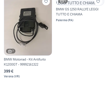
5
BMW GS 1250 RALLYE LEGGI
TUTTO E CHIAMA
Palermo
(
PA
)
7
BMW Motorrad - Kit Antifurto
K1200GT - 99992161322
399 €
Verona
(
VR
)