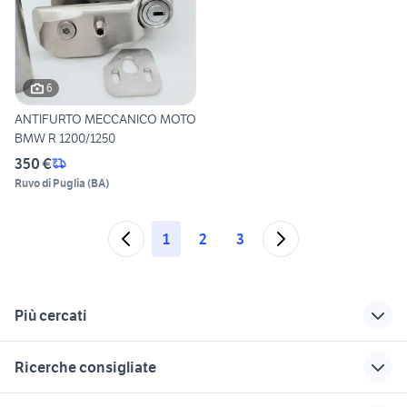
6
ANTIFURTO MECCANICO MOTO
BMW R 1200/1250
350 €
Ruvo di Puglia
(
BA
)
1
2
3
Più cercati
Correlati
Richerche simili
Suggerimenti
Ricerche consigliate
moto BMW G 650
antifurto in inglese
gemini antifurto
GS
ducati multistrada usata
yamaha x-max 400
cavo antifurto
moto usate trapani e