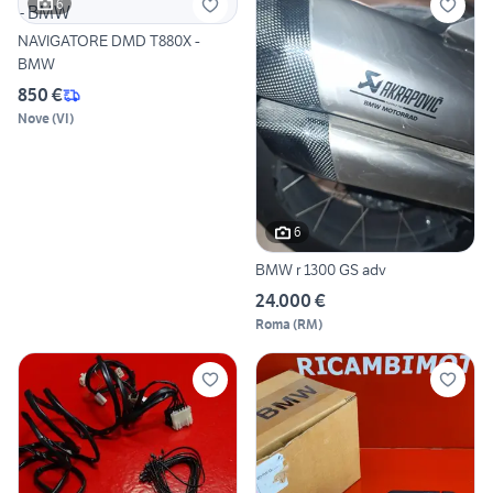
6
NAVIGATORE DMD T880X -
BMW
850 €
Nove
(
VI
)
6
BMW r 1300 GS adv
24.000 €
Roma
(
RM
)