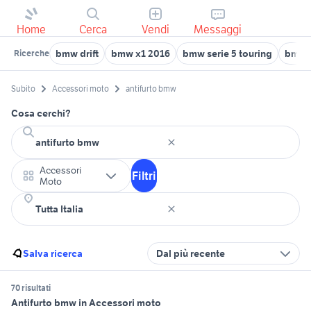
Home
Cerca
Vendi
Messaggi
bmw drift
bmw x1 2016
bmw serie 5 touring
bmw s
Ricerche
Subito
Accessori moto
antifurto bmw
Cosa cerchi?
Accessori
Filtri
Moto
Salva ricerca
Dal più recente
70 risultati
Antifurto bmw in Accessori moto