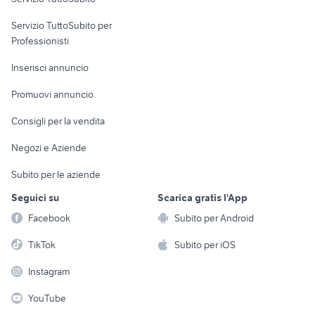
elettronica
per la casa e la
sports e hobby
Servizio TuttoSubito per
persona
Informatica
Animali
Professionisti
Arredamento e
Console e
Accessori per
Casalinghi
Inserisci annuncio
Videogiochi
animali
Elettrodomestici
Promuovi annuncio
Audio/Video
Musica e Film
Giardino e Fai da te
Consigli per la vendita
Fotografia
Libri e Riviste
Abbigliamento e
Negozi e Aziende
Telefonia
Strumenti Musicali
Accessori
Subito per le aziende
Sports
Tutto per i bambini
Seguici su
Scarica gratis l'App
Biciclette
Facebook
Subito per Android
Collezionismo
TikTok
Subito per iOS
Instagram
YouTube