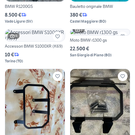
BMW R1200GS
Bauletto originale BMW
8.500 €
380 €
Vado Ligure
(
SV
)
Castel Maggiore
(
BO
)
3
6
Moto BMW r1300 gs
Accessori BMW S1000XR (K69)
22.500 €
10 €
San Giorgio di Piano
(
BO
)
Torino
(
TO
)