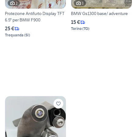
2
3
Protezione Antifurto Display TFT
BMW Gs1300 base/ adventure
6.5" per BMW F900
15 €
25 €
Torino
(
TO
)
Trequanda
(
SI
)