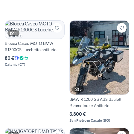
5
Blocca Casco MOTO BMW
R1300GS Lucchetto antifurto
80 €
Catania
(
CT
)
3
BMW R 1200 GS ABS Bauletti
Paramotore e Antifurto
6.800 €
San Pietro in Casale
(
BO
)