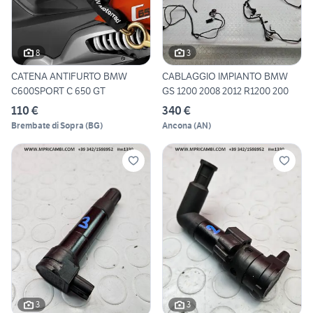
8
3
CATENA ANTIFURTO BMW
CABLAGGIO IMPIANTO BMW
C600SPORT C 650 GT
GS 1200 2008 2012 R1200 200
110 €
340 €
Brembate di Sopra
(
BG
)
Ancona
(
AN
)
3
3