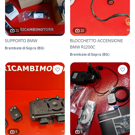
21
10
SUPPORTO BMW
BLOCCHETTO ACCENSIONE
BMW R1200C
Brembate di Sopra
(
BG
)
Brembate di Sopra
(
BG
)
5
9