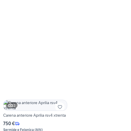
2
Carena anteriore Aprilia rsv4 xtrenta
750 €
Sermide e Felonica
(
MN
)