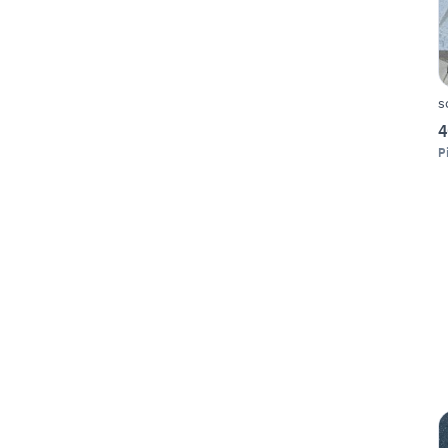
s
4
P