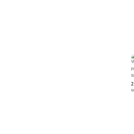
P
W
2
V