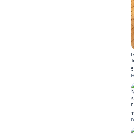
P
T
5
Fo
S
R
1
Fo