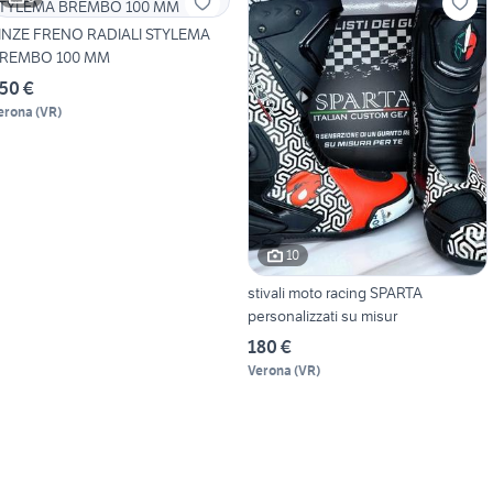
INZE FRENO RADIALI STYLEMA
REMBO 100 MM
50 €
erona
(
VR
)
10
stivali moto racing SPARTA
personalizzati su misur
180 €
Verona
(
VR
)