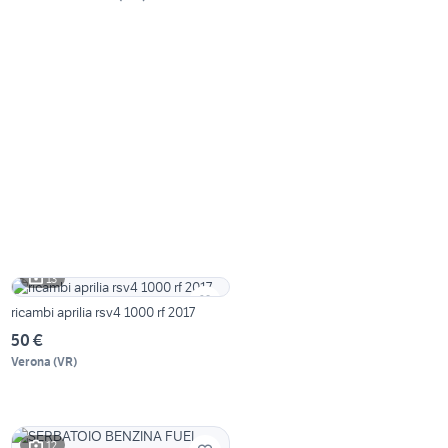
13
ricambi aprilia rsv4 1000 rf 2017
50 €
Verona
(
VR
)
12