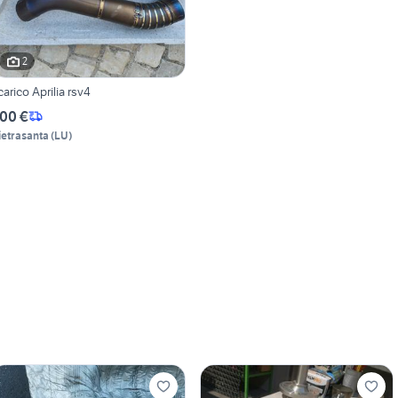
2
carico Aprilia rsv4
00 €
ietrasanta
(
LU
)