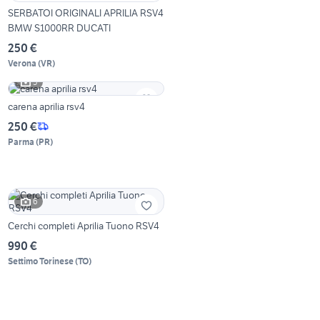
SERBATOI ORIGINALI APRILIA RSV4
BMW S1000RR DUCATI
250 €
Verona
(
VR
)
5
carena aprilia rsv4
250 €
Parma
(
PR
)
6
Cerchi completi Aprilia Tuono RSV4
990 €
Settimo Torinese
(
TO
)