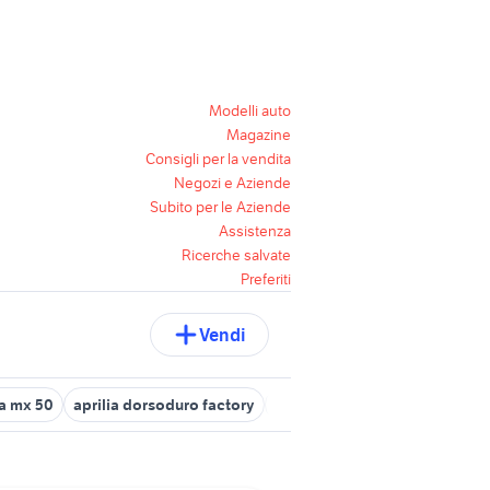
Modelli auto
Magazine
Consigli per la vendita
Negozi e Aziende
Subito per le Aziende
Assistenza
Ricerche salvate
Preferiti
Vendi
ia mx 50
aprilia dorsoduro factory
aprilia caponord usata
moto