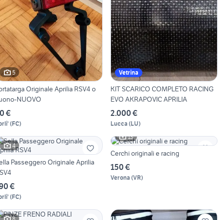
5
Vetrina
ortatarga Originale Aprilia RSV4 o
KIT SCARICO COMPLETO RACING
uono-NUOVO
EVO AKRAPOVIC APRILIA
0 €
2.000 €
rli'
(
FC
)
Lucca
(
LU
)
13
4
Cerchi originali e racing
ella Passeggero Originale Aprilia
150 €
SV4
Verona
(
VR
)
90 €
rli'
(
FC
)
8