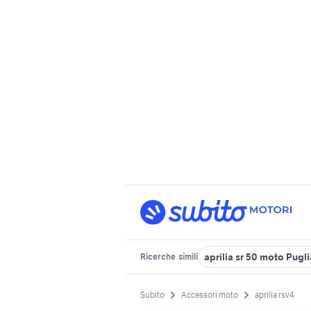
aprilia sr 50 moto Pugli
Ricerche
simili
Subito
Accessori moto
aprilia rsv4