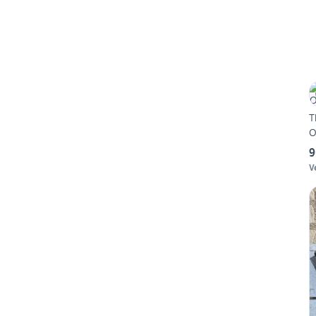
T
O
9
V