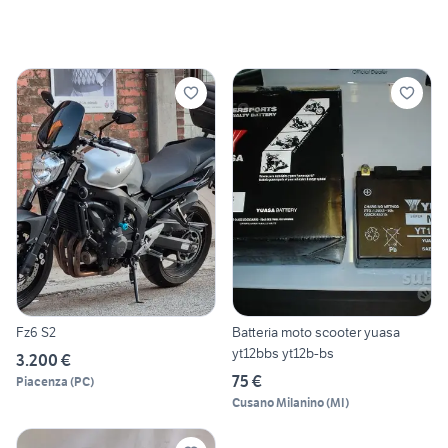
Fz6 S2
Batteria moto scooter yuasa
yt12bbs yt12b-bs
3.200 €
75 €
Piacenza
(
PC
)
Cusano Milanino
(
MI
)