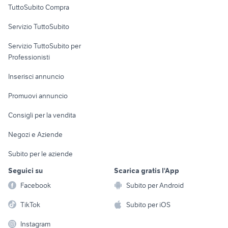
TuttoSubito Compra
commerciali
Servizio TuttoSubito
elettronica
per la casa e la
sports e hobby
Servizio TuttoSubito per
persona
Informatica
Animali
Professionisti
Arredamento e
Console e
Accessori per
Casalinghi
Inserisci annuncio
Videogiochi
animali
Elettrodomestici
Promuovi annuncio
Audio/Video
Musica e Film
Giardino e Fai da te
Consigli per la vendita
Fotografia
Libri e Riviste
Abbigliamento e
Negozi e Aziende
Telefonia
Strumenti Musicali
Accessori
Subito per le aziende
Sports
Tutto per i bambini
Seguici su
Scarica gratis l'App
Biciclette
Facebook
Subito per Android
Collezionismo
TikTok
Subito per iOS
Instagram