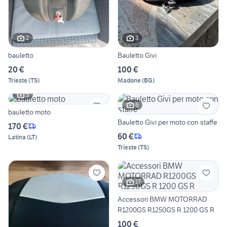
2
3
bauletto
Bauletto Givi
20 €
100 €
Trieste
(
TS
)
Madone
(
BG
)
5
6
bauletto moto
Bauletto Givi per moto con staffe
170 €
60 €
Latina
(
LT
)
Trieste
(
TS
)
17
Accessori BMW MOTORRAD
R1200GS R1250GS R 1200 GS R
100 €