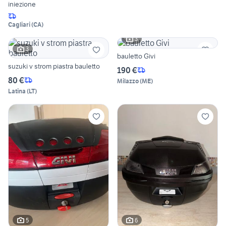
iniezione
Cagliari
(
CA
)
3
3
bauletto Givi
suzuki v strom piastra bauletto
190 €
80 €
Milazzo
(
ME
)
Latina
(
LT
)
5
6