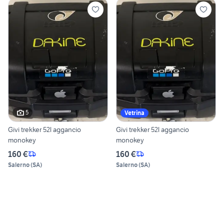
5
Vetrina
Givi trekker 52l aggancio
Givi trekker 52l aggancio
monokey
monokey
160 €
160 €
Salerno
(
SA
)
Salerno
(
SA
)