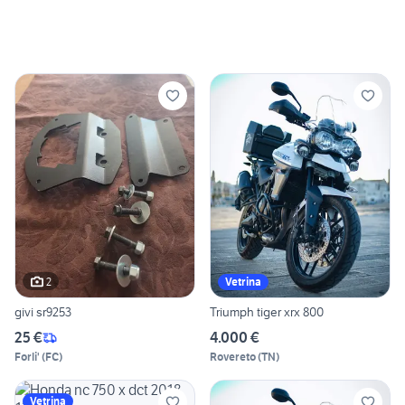
2
Vetrina
givi sr9253
Triumph tiger xrx 800
25 €
4.000 €
Forli'
(
FC
)
Rovereto
(
TN
)
Vetrina