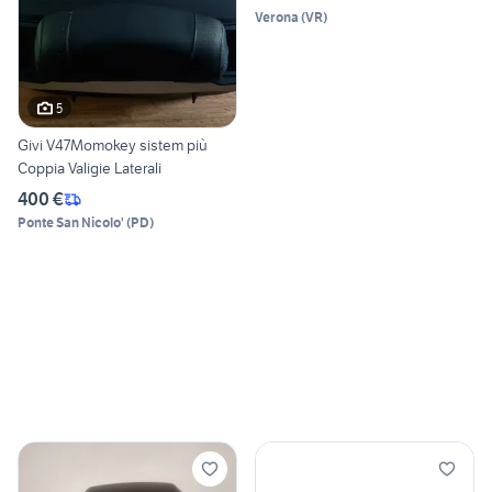
Verona
(
VR
)
5
Givi V47Momokey sistem più
Coppia Valigie Laterali
400 €
Ponte San Nicolo'
(
PD
)