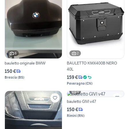
6
2
bauletto originale BMW
BAULETTO KMX400B NERO
40L
150 €
159 €
Brescia
(
BS
)
Peveragno
(
CN
)
4
bauletto GIVI v47
150 €
Rimini
(
RN
)