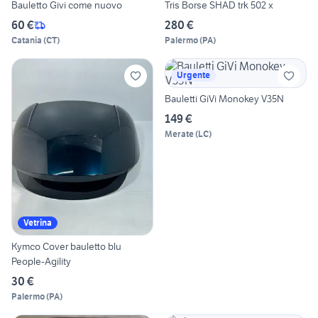
Bauletto Givi come nuovo
Tris Borse SHAD trk 502 x
60 €
280 €
Catania
(
CT
)
Palermo
(
PA
)
Urgente
Bauletti GiVi Monokey V35N
149 €
Merate
(
LC
)
Vetrina
Kymco Cover bauletto blu
People-Agility
30 €
Palermo
(
PA
)