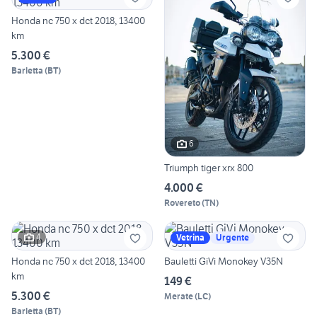
Honda nc 750 x dct 2018, 13400
km
5.300 €
Barletta
(
BT
)
6
Triumph tiger xrx 800
4.000 €
Rovereto
(
TN
)
4
Vetrina
Urgente
Honda nc 750 x dct 2018, 13400
Bauletti GiVi Monokey V35N
km
149 €
5.300 €
Merate
(
LC
)
Barletta
(
BT
)