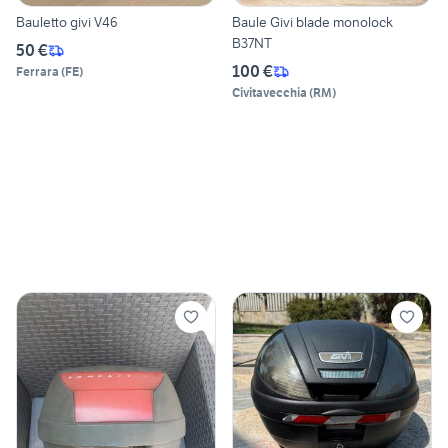
Bauletto givi V46
Baule Givi blade monolock
B37NT
50 €
100 €
Ferrara
(
FE
)
Civitavecchia
(
RM
)