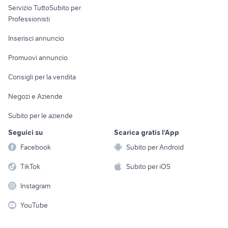
Servizio TuttoSubito per
persona
Informatica
Animali
Professionisti
Arredamento e
Console e
Accessori per
Casalinghi
Inserisci annuncio
Videogiochi
animali
Elettrodomestici
Promuovi annuncio
Audio/Video
Musica e Film
Giardino e Fai da te
Consigli per la vendita
Fotografia
Libri e Riviste
Abbigliamento e
Negozi e Aziende
Telefonia
Strumenti Musicali
Accessori
Subito per le aziende
Sports
Tutto per i bambini
Seguici su
Scarica gratis l'App
Biciclette
Facebook
Subito per Android
Collezionismo
TikTok
Subito per iOS
Instagram
YouTube