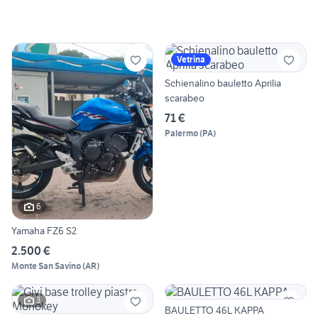
Vetrina
Schienalino bauletto Aprilia
scarabeo
71 €
Palermo
(
PA
)
6
Yamaha FZ6 S2
2.500 €
Monte San Savino
(
AR
)
3
BAULETTO 46L KAPPA