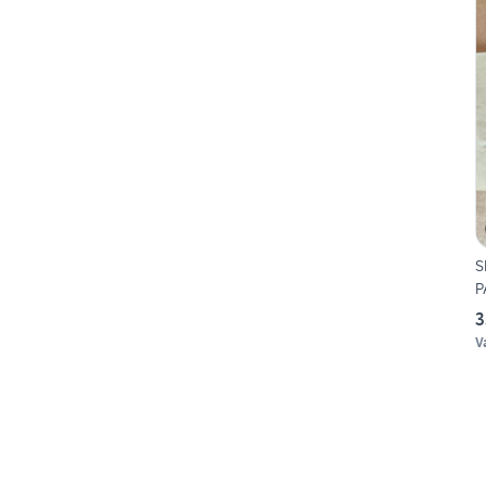
S
P
3
V