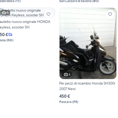
ederobba
(
TV
)
San Lazzaro di Savena
(
BO
)
6
auletto nuovo originale HONDA
eyless, scooter SH
50 €
oma
(
RM
)
4
Per pezzi di ricambio Honda SH300i
2007 Nero
450 €
Pescara
(
PE
)