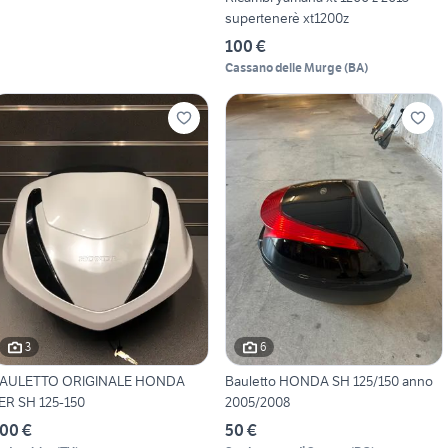
supertenerè xt1200z
100 €
Cassano delle Murge
(
BA
)
3
6
AULETTO ORIGINALE HONDA
Bauletto HONDA SH 125/150 anno
ER SH 125-150
2005/2008
00 €
50 €