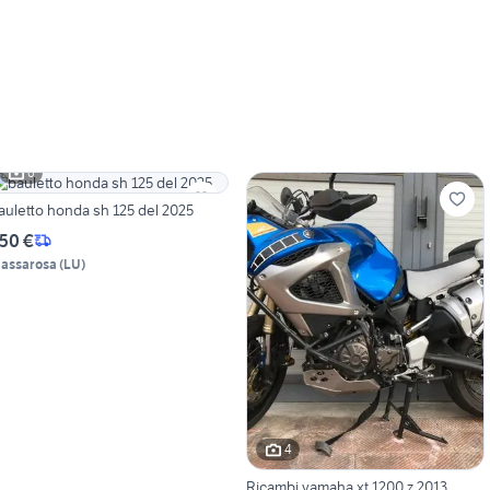
6
auletto honda sh 125 del 2025
50 €
assarosa
(
LU
)
4
Ricambi yamaha xt 1200 z 2013