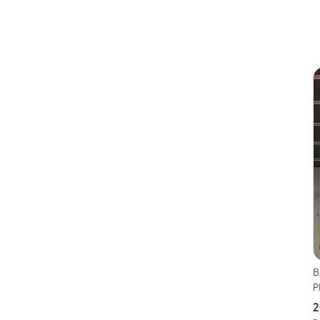
B
P
2