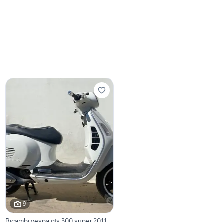
9
Ricambi vespa gts 300 super 2011