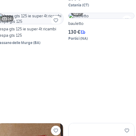
Catania
(
CT
)
5
24
bauletto
espa gts 125 ie super 4t ricambi
130 €
espa gts 125
Portici
(
NA
)
assano delle Murge
(
BA
)