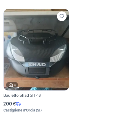
4
Bauletto Shad SH 48
200 €
Castiglione d'Orcia
(
SI
)