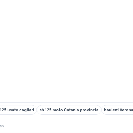
 125 usato cagliari
sh 125 moto Catania provincia
bauletti Veron
 sh