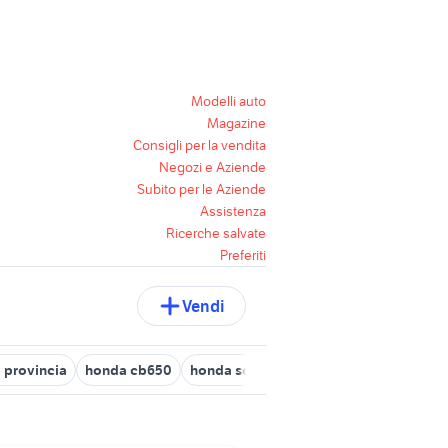
Modelli auto
Magazine
Consigli per la vendita
Negozi e Aziende
Subito per le Aziende
Assistenza
Ricerche salvate
Preferiti
Vendi
a provincia
honda cb650
honda scooter
sh 150 napoli
honda