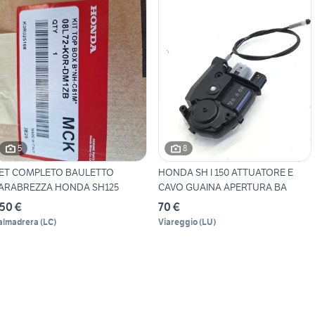
5
8
ET COMPLETO BAULETTO
HONDA SH I 150 ATTUATORE E
ARABREZZA HONDA SH125
CAVO GUAINA APERTURA BA
50 €
70 €
almadrera
(
LC
)
Viareggio
(
LU
)