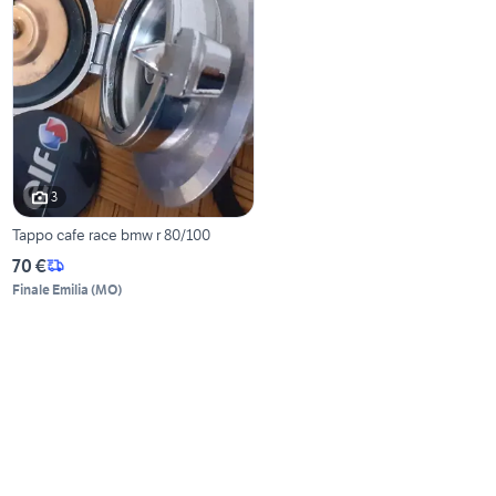
3
Tappo cafe race bmw r 80/100
70 €
Finale Emilia
(
MO
)