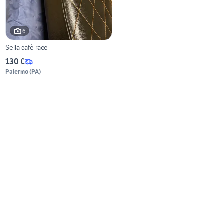
6
Sella cafè race
130 €
Palermo
(
PA
)