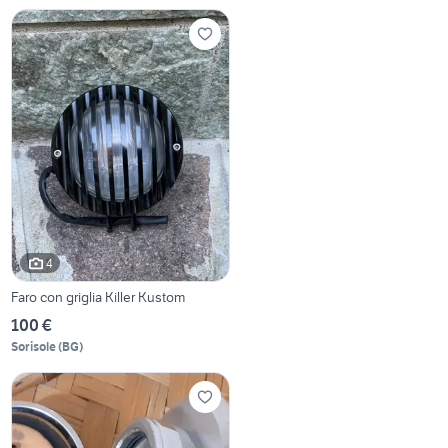
4
Faro con griglia Killer Kustom
100 €
Sorisole
(
BG
)