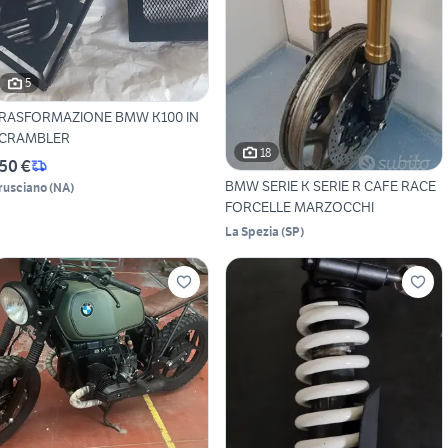
5
RASFORMAZIONE BMW K100 IN
CRAMBLER
18
50 €
BMW SERIE K SERIE R CAFE RACE
rusciano
(
NA
)
FORCELLE MARZOCCHI
La Spezia
(
SP
)