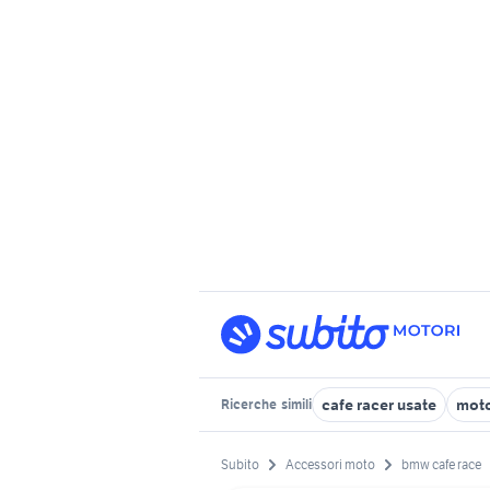
cafe racer usate
moto
Ricerche
simili
Subito
Accessori moto
bmw cafe race