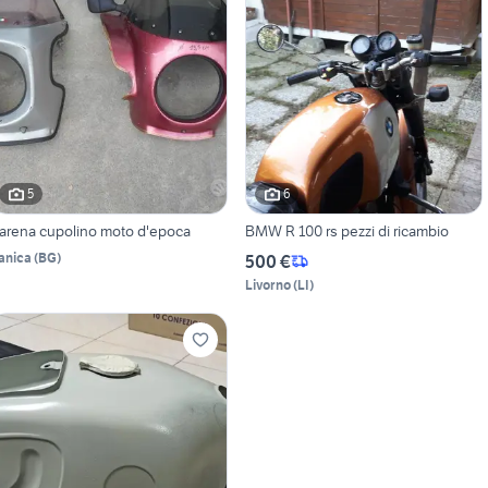
5
6
arena cupolino moto d'epoca
BMW R 100 rs pezzi di ricambio
anica
(
BG
)
500 €
Livorno
(
LI
)