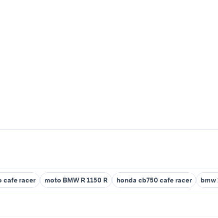
 cafe racer
moto BMW R 1150 R
honda cb750 cafe racer
bmw 