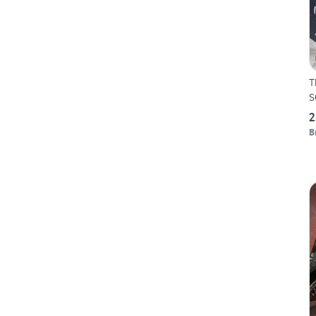
T
S
2
B