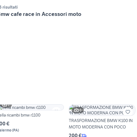
6 risultati
mw cafe race in Accessori moto
2
6
ella ricambi bmw r1100
TRASFORMAZIONE BMW K100 IN
00 €
MOTO MODERNA CON POCO
alermo
(
PA
)
200 €