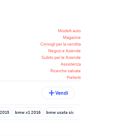
Modelli auto
Magazine
Consigli per la vendita
Negozi e Aziende
Subito per le Aziende
Assistenza
Ricerche salvate
Preferiti
Vendi
2015
bmw x1 2016
bmw usata sicilia
bmw 318d
navigator 6