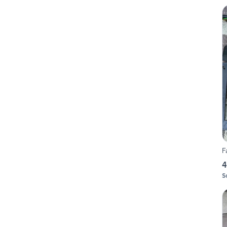
F
4
S