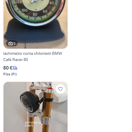
5
tachimetro conta chilometri BMW
Cafè Racer 80
80 €
Pisa
(
PI
)