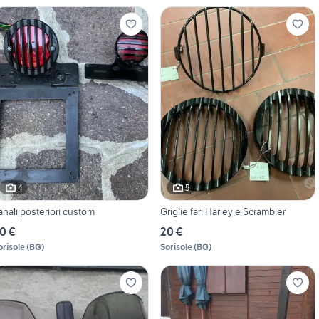
4
5
anali posteriori custom
Griglie fari Harley e Scrambler
0 €
20 €
orisole
(
BG
)
Sorisole
(
BG
)