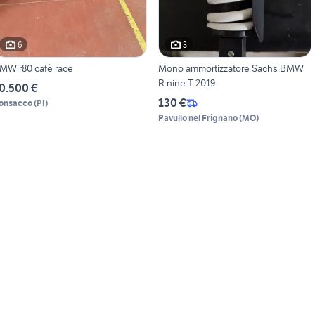
6
3
MW r80 cafè race
Mono ammortizzatore Sachs BMW
R nine T 2019
0.500 €
130 €
onsacco
(
PI
)
Pavullo nel Frignano
(
MO
)