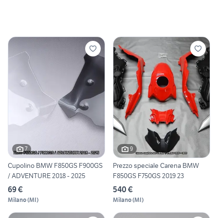
7
9
Cupolino BMW F850GS F900GS
Prezzo speciale Carena BMW
/ ADVENTURE 2018 - 2025
F850GS F750GS 2019 23
69 €
540 €
Milano
(
MI
)
Milano
(
MI
)