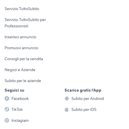
Servizio TuttoSubito
elettronica
per la casa e la
sports e hobby
Servizio TuttoSubito per
persona
Informatica
Animali
Professionisti
Arredamento e
Console e
Accessori per
Casalinghi
Inserisci annuncio
Videogiochi
animali
Elettrodomestici
Promuovi annuncio
Audio/Video
Musica e Film
Giardino e Fai da te
Consigli per la vendita
Fotografia
Libri e Riviste
Abbigliamento e
Negozi e Aziende
Telefonia
Strumenti Musicali
Accessori
Subito per le aziende
Sports
Tutto per i bambini
Seguici su
Scarica gratis l'App
Biciclette
Facebook
Subito per Android
Collezionismo
TikTok
Subito per iOS
Instagram