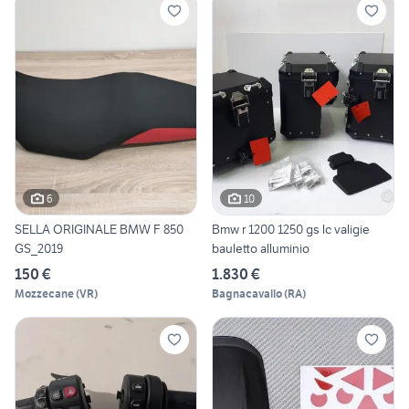
6
10
SELLA ORIGINALE BMW F 850
Bmw r 1200 1250 gs lc valigie
GS_2019
bauletto alluminio
150 €
1.830 €
Mozzecane
(
VR
)
Bagnacavallo
(
RA
)