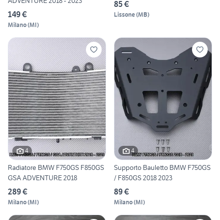
ADVENTURE 2018 - 2023
85 €
149 €
Lissone
(
MB
)
Milano
(
MI
)
4
4
Radiatore BMW F750GS F850GS
Supporto Bauletto BMW F750GS
GSA ADVENTURE 2018
/ F850GS 2018 2023
289 €
89 €
Milano
(
MI
)
Milano
(
MI
)