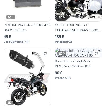
3
6
CENTRALINA ESA - 61358564702
COLLETTORE NO KAT
BMW R 1200 GS
DECATALIZZATO BMW F850GS /
ADVEN
45 €
185 €
Loro Ciuffenna
(
AR
)
Potenza
(
PZ
)
5
Borsa Interna Valigia Vario
DESTRA - F750GS - F850
90 €
Verona
(
VR
)
3