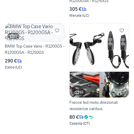
R1200GSA - R1250GS
305 €
Merate
(
LC
)
5
BMW Top Case Vario - R1200GS -
R1200GSA - R1250GS
290 €
Calco
(
LC
)
18
Frecce led moto direzionali
resistenze canbus
80 €
Catania
(
CT
)