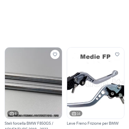
6
14
Steli forcella BMW F850GS /
Leve Freno Frizione per BMW