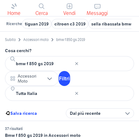
Home
Cerca
Vendi
Messaggi
tiguan 2019
citroen c3 2019
sella ribassata bmw gs
Ricerche
Subito
Accessori moto
bmw f 850 gs 2019
Cosa cerchi?
Accessori
Filtri
Moto
Salva ricerca
Dal più recente
37 risultati
Bmw f 850 gs 2019 in Accessori moto