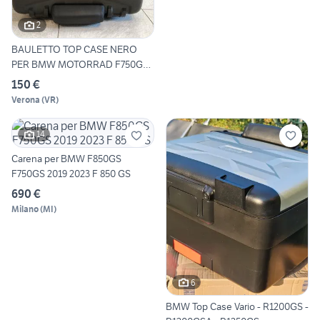
2
BAULETTO TOP CASE NERO
PER BMW MOTORRAD F750GS /
F
150 €
Verona
(
VR
)
14
Carena per BMW F850GS
F750GS 2019 2023 F 850 GS
690 €
Milano
(
MI
)
6
BMW Top Case Vario - R1200GS -