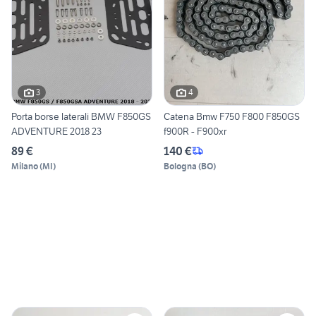
3
4
Porta borse laterali BMW F850GS
Catena Bmw F750 F800 F850GS
ADVENTURE 2018 23
f900R - F900xr
89 €
140 €
Milano
(
MI
)
Bologna
(
BO
)