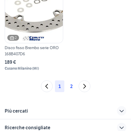
2
Disco fisso Brembo serie ORO
168B407D6
189 €
Cusano Milanino
(
MI
)
1
2
Più cercati
Correlati
Richerche simili
Suggerimenti
Ricerche consigliate