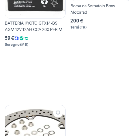
Borsa da Serbatoio Bmw
Motorrad
200 €
BATTERIA KYOTO GTX14-BS
Terni
(
TR
)
AGM 12V 12AH CCA 200 PER M
59 €
Seregno
(
MB
)