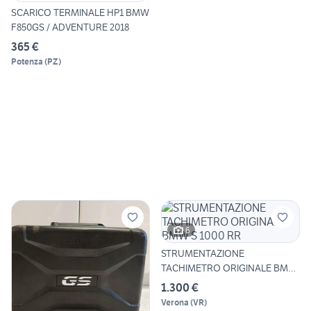
SCARICO TERMINALE HP1 BMW
F850GS / ADVENTURE 2018
365 €
Potenza
(
PZ
)
6
STRUMENTAZIONE
TACHIMETRO ORIGINALE BMW
S 1000 RR
1.300 €
Verona
(
VR
)