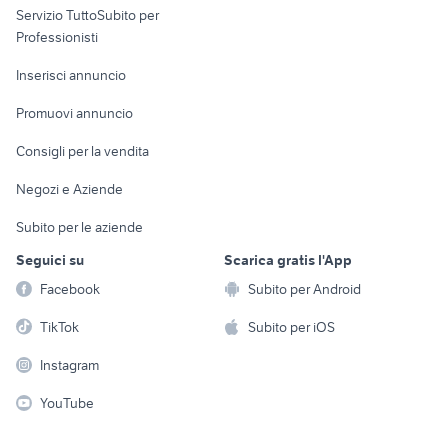
Servizio TuttoSubito per
persona
Informatica
Animali
Professionisti
Arredamento e
Console e
Accessori per
Casalinghi
Inserisci annuncio
Videogiochi
animali
Elettrodomestici
Promuovi annuncio
Audio/Video
Musica e Film
Giardino e Fai da te
Consigli per la vendita
Fotografia
Libri e Riviste
Abbigliamento e
Negozi e Aziende
Telefonia
Strumenti Musicali
Accessori
Subito per le aziende
Sports
Tutto per i bambini
Seguici su
Scarica gratis l'App
Biciclette
Facebook
Subito per Android
Collezionismo
TikTok
Subito per iOS
Instagram
YouTube