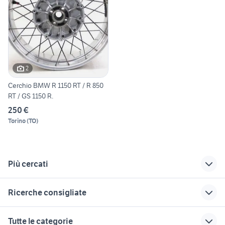
2
Cerchio BMW R 1150 RT / R 850
RT / GS 1150 R.
250 €
Torino
(
TO
)
Più cercati
Correlati
Richerche simili
Suggerimenti
Ricerche consigliate
bmw 420 m sport
bmw k100 rs
bmw k100
moto usate trapani e provincia
xr 600
scooter bmw 125
bmw gs scrambler
yamaha yzf r125
Tutte le categorie
moto