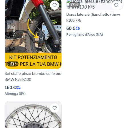
6
Borsa laterale (fianchetto) bmw
k100 k75
60 €
Pomigliano d'Arco
(
NA
)
5
Set staffe pinze brembo serie oro
BMW K75 K100
160 €
Albenga
(
SV
)