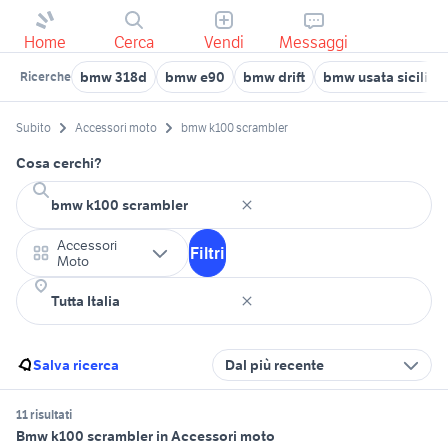
Home
Cerca
Vendi
Messaggi
bmw 318d
bmw e90
bmw drift
bmw usata sicilia
Ricerche
Subito
Accessori moto
bmw k100 scrambler
Cosa cerchi?
Accessori
Filtri
Moto
Salva ricerca
Dal più recente
11 risultati
Bmw k100 scrambler in Accessori moto