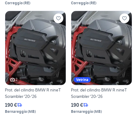
Correggio
(
RE
)
Correggio
(
RE
)
2
Vetrina
Prot. del cilindro BMW R nineT
Prot. del cilindro BMW R nineT
Scrambler '20-'26
Scrambler '20-'26
190 €
190 €
Bernareggio
(
MB
)
Bernareggio
(
MB
)