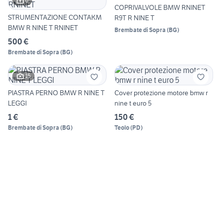
6
COPRIVALVOLE BMW RNINET
STRUMENTAZIONE CONTAKM
R9T R NINE T
BMW R NINE T RNINET
Brembate di Sopra
(
BG
)
500 €
Brembate di Sopra
(
BG
)
15
PIASTRA PERNO BMW R NINE T
Cover protezione motore bmw r
LEGGI
nine t euro 5
1 €
150 €
Brembate di Sopra
(
BG
)
Teolo
(
PD
)