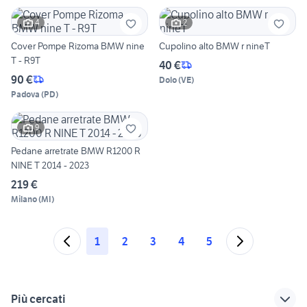
4
2
Cover Pompe Rizoma BMW nine
Cupolino alto BMW r nineT
T - R9T
40 €
90 €
Dolo
(
VE
)
Padova
(
PD
)
9
Pedane arretrate BMW R1200 R
NINE T 2014 - 2023
219 €
Milano
(
MI
)
1
2
3
4
5
Più cercati