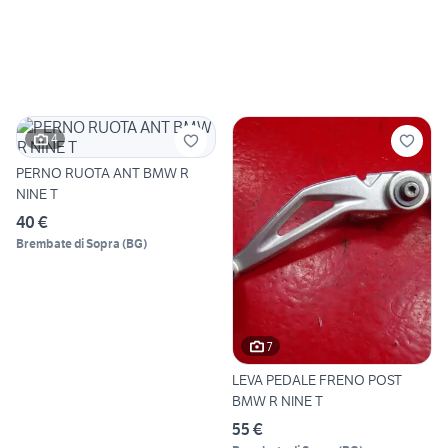
4
PERNO RUOTA ANT BMW R
NINE T
40 €
Brembate di Sopra
(
BG
)
7
LEVA PEDALE FRENO POST
BMW R NINE T
55 €