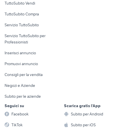
TuttoSubito Vendi
Uffici e Locali
TuttoSubito Compra
commerciali
Servizio TuttoSubito
elettronica
per la casa e la
sports e hobby
Servizio TuttoSubito per
persona
Informatica
Animali
Professionisti
Arredamento e
Console e
Accessori per
Casalinghi
Inserisci annuncio
Videogiochi
animali
Elettrodomestici
Promuovi annuncio
Audio/Video
Musica e Film
Giardino e Fai da te
Consigli per la vendita
Fotografia
Libri e Riviste
Abbigliamento e
Negozi e Aziende
Telefonia
Strumenti Musicali
Accessori
Subito per le aziende
Sports
Tutto per i bambini
Seguici su
Scarica gratis l'App
Biciclette
Facebook
Subito per Android
Collezionismo
TikTok
Subito per iOS