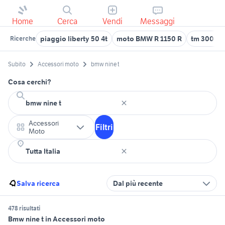
Home
Cerca
Vendi
Messaggi
piaggio liberty 50 4t
moto BMW R 1150 R
tm 300 2t
Ricerche
Subito
Accessori moto
bmw nine t
Cosa cerchi?
Accessori
Filtri
Moto
Salva ricerca
Dal più recente
478 risultati
Bmw nine t in Accessori moto