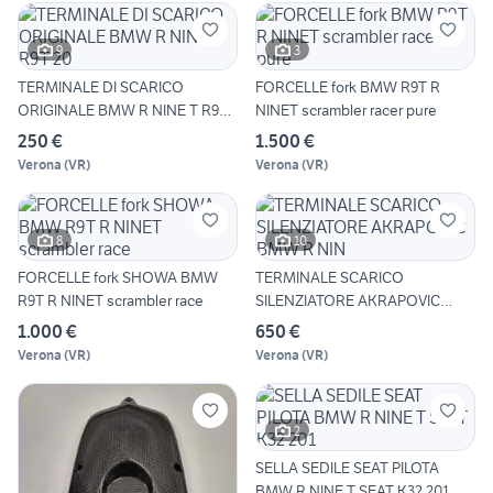
9
3
TERMINALE DI SCARICO
FORCELLE fork BMW R9T R
ORIGINALE BMW R NINE T R9T
NINET scrambler racer pure
20
250 €
1.500 €
Verona
(
VR
)
Verona
(
VR
)
8
10
FORCELLE fork SHOWA BMW
TERMINALE SCARICO
R9T R NINET scrambler race
SILENZIATORE AKRAPOVIC
BMW R NIN
1.000 €
650 €
Verona
(
VR
)
Verona
(
VR
)
2
SELLA SEDILE SEAT PILOTA
BMW R NINE T SEAT K32 201