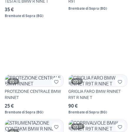
TESTATE BMW R NINE T
R9T
Brembate di Sopra
(
BG
)
35 €
Brembate di Sopra
(
BG
)
3
6
PROTEZIONE CENTRALE BMW
GRIGLIA FARO BMW RNINET
RNINET
R9T R NINE T
25 €
90 €
Brembate di Sopra
(
BG
)
Brembate di Sopra
(
BG
)
19