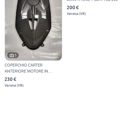
200 €
Verona
(
VR
)
5
COPERCHIO CARTER
ANTERIORE MOTORE IN
CARBONIO PER
230 €
Verona
(
VR
)