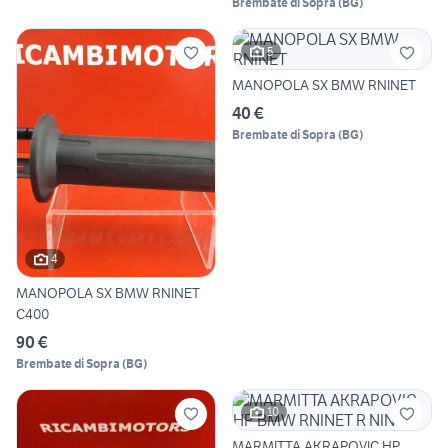
Brembate di Sopra
(
BG
)
5
MANOPOLA SX BMW RNINET
40 €
Brembate di Sopra
(
BG
)
4
MANOPOLA SX BMW RNINET
C400
90 €
Brembate di Sopra
(
BG
)
10
MARMITTA AKRAPOVIC HP