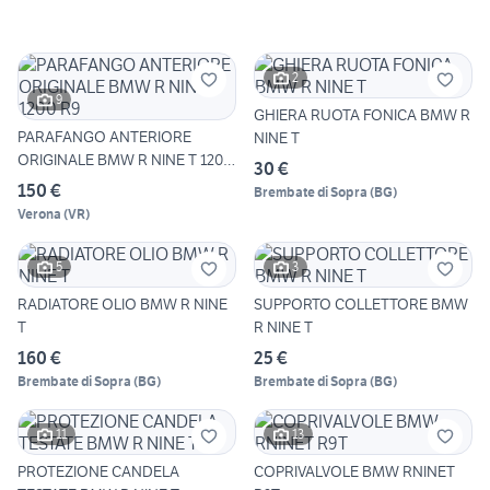
2
9
GHIERA RUOTA FONICA BMW R
PARAFANGO ANTERIORE
NINE T
ORIGINALE BMW R NINE T 1200
30 €
R9
150 €
Brembate di Sopra
(
BG
)
Verona
(
VR
)
5
3
RADIATORE OLIO BMW R NINE
SUPPORTO COLLETTORE BMW
T
R NINE T
160 €
25 €
Brembate di Sopra
(
BG
)
Brembate di Sopra
(
BG
)
11
13
PROTEZIONE CANDELA
COPRIVALVOLE BMW RNINET