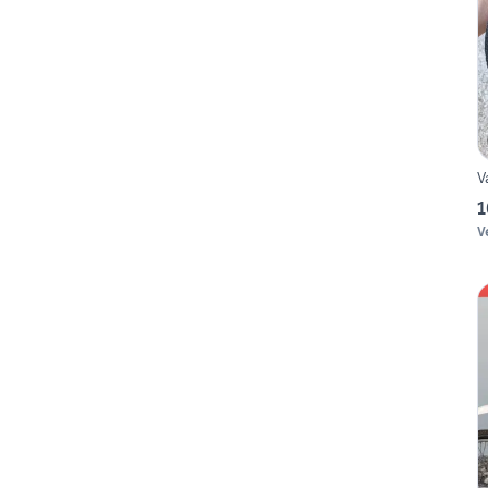
V
1
V