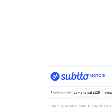
yamaha yzf r125
bmw
Ricerche
simili
Subito
Accessori moto
bmw r 80 scari