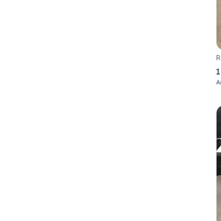
R
1
A