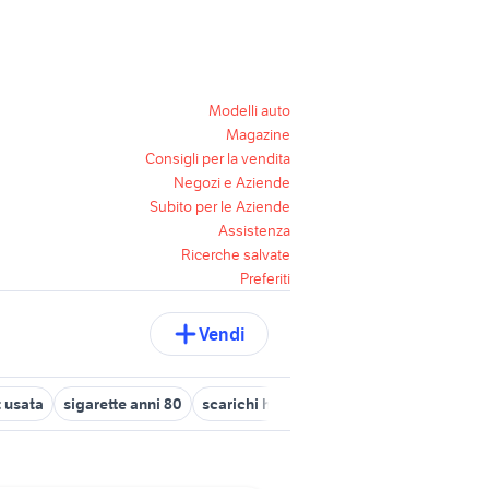
Modelli auto
Magazine
Consigli per la vendita
Negozi e Aziende
Subito per le Aziende
Assistenza
Ricerche salvate
Preferiti
Vendi
 usata
sigarette anni 80
scarichi harley davidson 883
bmw usa