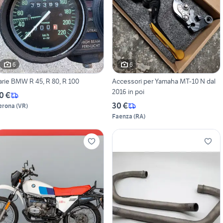
6
6
arie BMW R 45, R 80, R 100
Accessori per Yamaha MT-10 N dal
2016 in poi
0 €
30 €
erona
(
VR
)
Faenza
(
RA
)