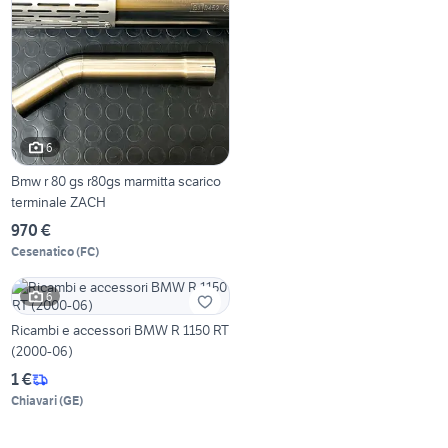
6
Bmw r 80 gs r80gs marmitta scarico
terminale ZACH
970 €
Cesenatico
(
FC
)
6
Ricambi e accessori BMW R 1150 RT
(2000-06)
1 €
Chiavari
(
GE
)