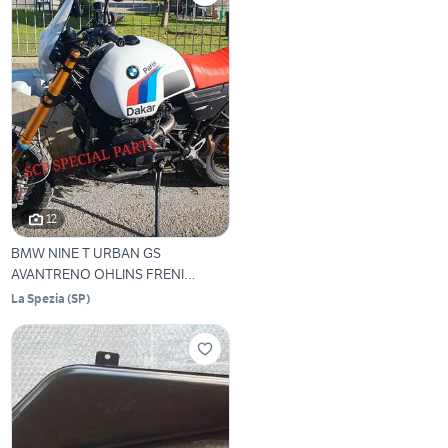
12
BMW NINE T URBAN GS
AVANTRENO OHLINS FRENI
BREMBO
La Spezia
(
SP
)