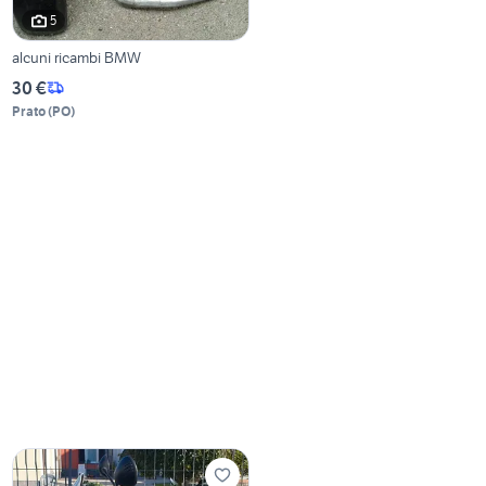
5
alcuni ricambi BMW
30 €
Prato
(
PO
)