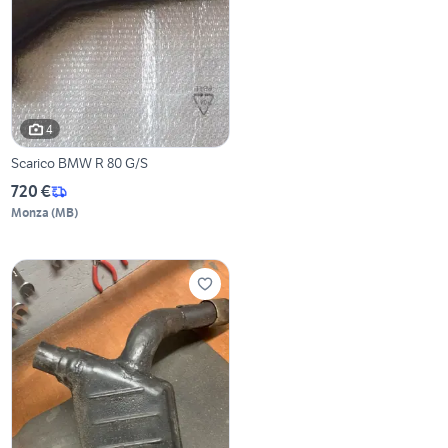
4
Scarico BMW R 80 G/S
720 €
Monza
(
MB
)