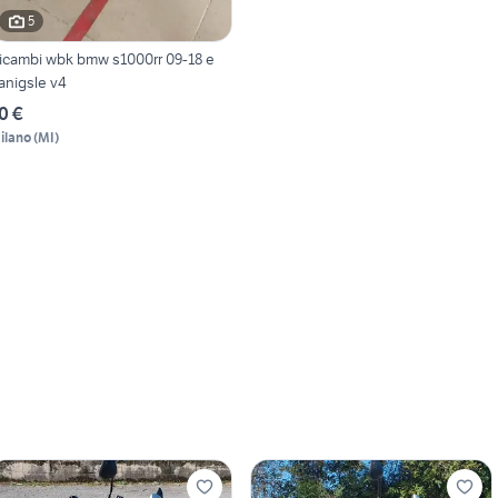
5
icambi wbk bmw s1000rr 09-18 e
anigsle v4
0 €
ilano
(
MI
)