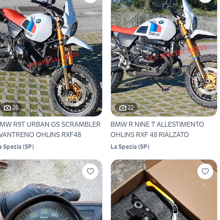
26
22
MW R9T URBAN GS SCRAMBLER
BMW R NINE T ALLESTIMENTO
VANTRENO OHLINS RXF48
OHLINS RXF 48 RIALZATO
a Spezia
(
SP
)
La Spezia
(
SP
)