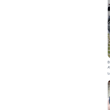
B
A
L