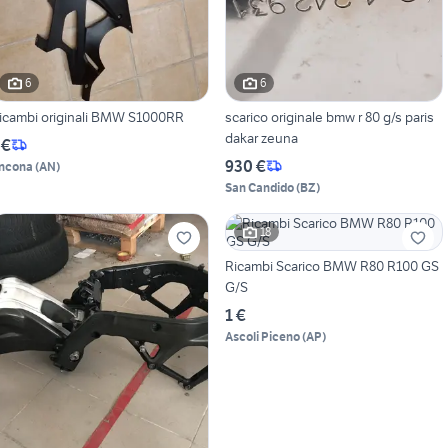
6
6
icambi originali BMW S1000RR
scarico originale bmw r 80 g/s paris
dakar zeuna
 €
930 €
ncona
(
AN
)
San Candido
(
BZ
)
18
Ricambi Scarico BMW R80 R100 GS
G/S
1 €
Ascoli Piceno
(
AP
)