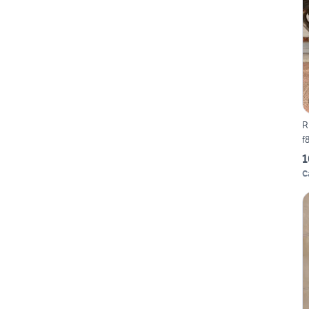
R
f
1
C