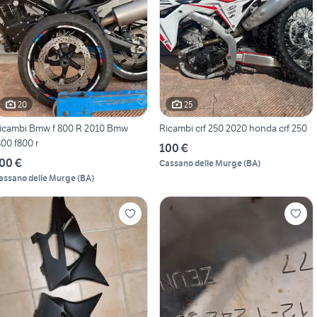
20
25
icambi Bmw f 800 R 2010 Bmw
Ricambi crf 250 2020 honda crf 250
800 f800 r
100 €
00 €
Cassano delle Murge
(
BA
)
assano delle Murge
(
BA
)