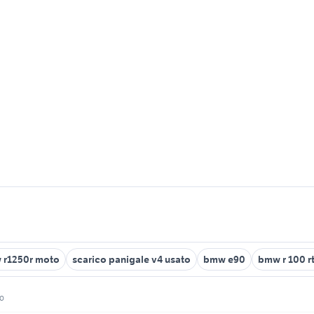
 r1250r moto
scarico panigale v4 usato
bmw e90
bmw r 100 rt
co