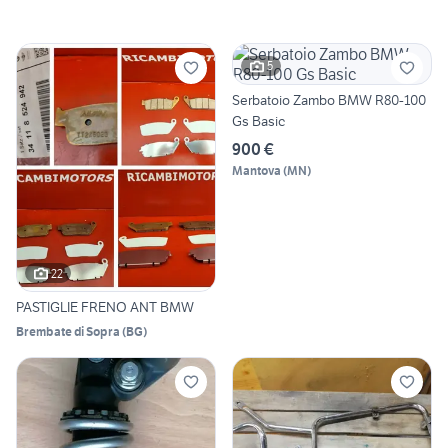
5
Serbatoio Zambo BMW R80-100
Gs Basic
900 €
Mantova
(
MN
)
22
PASTIGLIE FRENO ANT BMW
Brembate di Sopra
(
BG
)