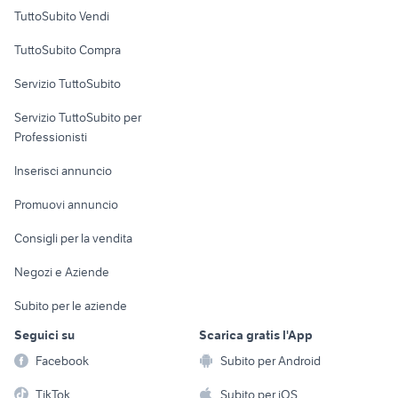
Case vacanza
TuttoSubito Vendi
Uffici e Locali
TuttoSubito Compra
commerciali
Servizio TuttoSubito
elettronica
per la casa e la
sports e hobby
Servizio TuttoSubito per
persona
Informatica
Animali
Professionisti
Arredamento e
Console e
Accessori per
Casalinghi
Inserisci annuncio
Videogiochi
animali
Elettrodomestici
Promuovi annuncio
Audio/Video
Musica e Film
Giardino e Fai da te
Consigli per la vendita
Fotografia
Libri e Riviste
Abbigliamento e
Negozi e Aziende
Telefonia
Strumenti Musicali
Accessori
Subito per le aziende
Sports
Tutto per i bambini
Seguici su
Scarica gratis l'App
Biciclette
Facebook
Subito per Android
Collezionismo
TikTok
Subito per iOS