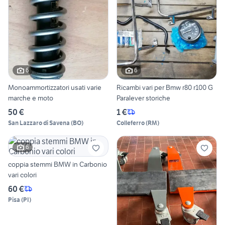
6
6
Monoammortizzatori usati varie
Ricambi vari per Bmw r80 r100 G
marche e moto
Paralever storiche
50 €
1 €
San Lazzaro di Savena
(
BO
)
Colleferro
(
RM
)
6
coppia stemmi BMW in Carbonio
vari colori
60 €
Pisa
(
PI
)