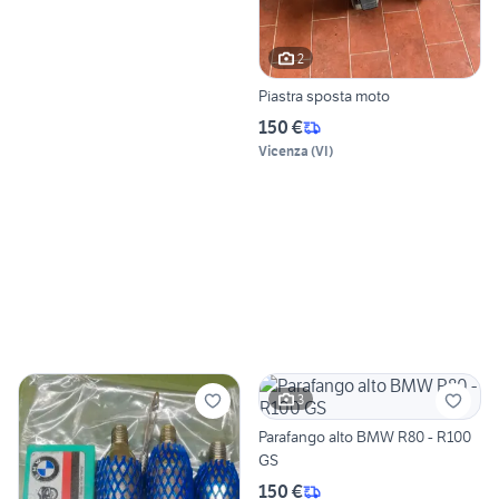
2
Piastra sposta moto
150 €
Vicenza
(
VI
)
3
Parafango alto BMW R80 - R100
GS
150 €