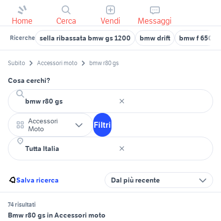
Home
Cerca
Vendi
Messaggi
sella ribassata bmw gs 1200
bmw drift
bmw f 650 g
Ricerche
Subito
Accessori moto
bmw r80 gs
Cosa cerchi?
Accessori
Filtri
Moto
Salva ricerca
Dal più recente
74 risultati
Bmw r80 gs in Accessori moto