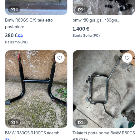
3
6
Bmw R80GS G/S telaietto
bmw r80 g/s..gs...r 80g/s..
posteriore
1.400 €
380 €
Santa Sofia
(
FC
)
Palermo
(
PA
)
6
2
BMW R80GS R100GS ricambi
Telaietti porta borse BMW R80GS
R100GS