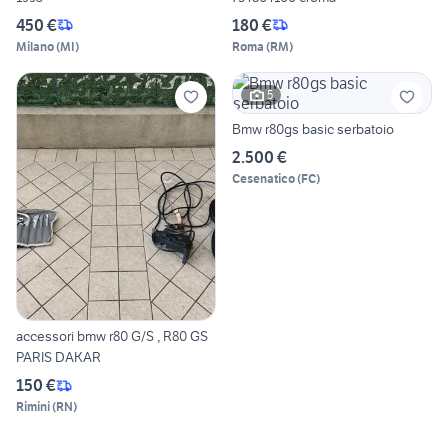
450 €
180 €
Milano
(
MI
)
Roma
(
RM
)
5
Bmw r80gs basic serbatoio
2.500 €
Cesenatico
(
FC
)
accessori bmw r80 G/S , R80 GS
PARIS DAKAR
150 €
Rimini
(
RN
)