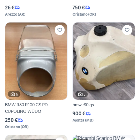
26 €
750 €
Arezzo
(
AR
)
Oristano
(
OR
)
6
5
BMW R80 R100 GS PD
bmw r80 gs
CUPOLINO WÜDO
900 €
250 €
Monza
(
MB
)
Oristano
(
OR
)