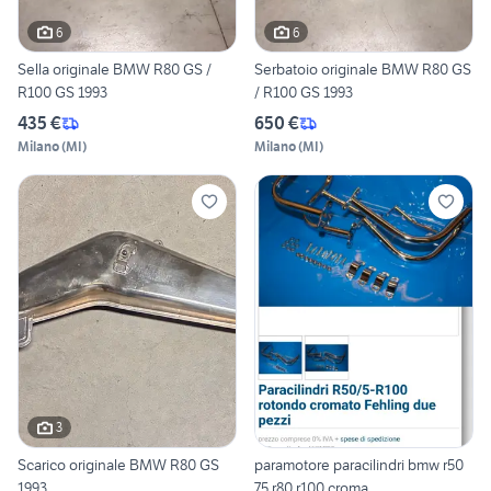
6
6
Sella originale BMW R80 GS /
Serbatoio originale BMW R80 GS
R100 GS 1993
/ R100 GS 1993
435 €
650 €
Milano
(
MI
)
Milano
(
MI
)
3
Scarico originale BMW R80 GS
paramotore paracilindri bmw r50
1993
75 r80 r100 croma