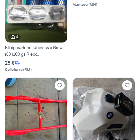
Mantova
(
MN
)
4
Kit riparazione tubeless x Bmw
r80 r100 gs R ecc..
25 €
Colleferro
(
RM
)