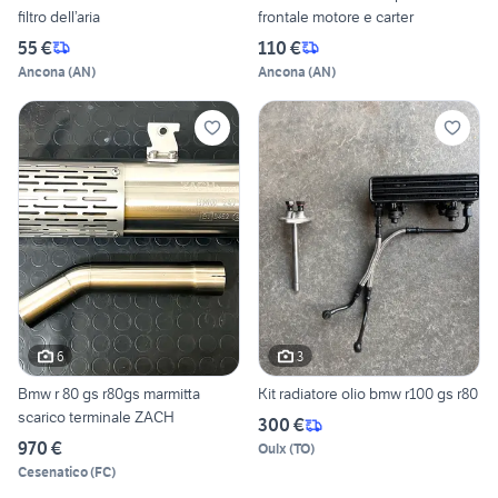
filtro dell’aria
frontale motore e carter
55 €
110 €
Ancona
(
AN
)
Ancona
(
AN
)
6
3
Bmw r 80 gs r80gs marmitta
Kit radiatore olio bmw r100 gs r80
scarico terminale ZACH
300 €
970 €
Oulx
(
TO
)
Cesenatico
(
FC
)