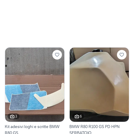
3
6
Kit adesivi loghi e scritte BMW
BMW R80 R100 GS PD HPN
R80 GS
SERBATOIO