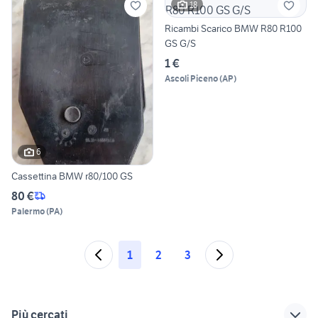
18
Ricambi Scarico BMW R80 R100
GS G/S
1 €
Ascoli Piceno
(
AP
)
6
Cassettina BMW r80/100 GS
80 €
Palermo
(
PA
)
1
2
3
Più cercati