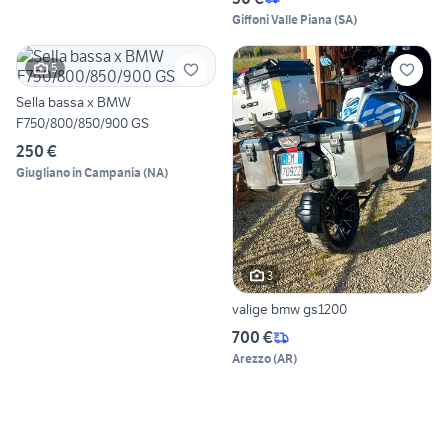
Giffoni Valle Piana
(
SA
)
5
Sella bassa x BMW
F750/800/850/900 GS
250 €
Giugliano in Campania
(
NA
)
3
valige bmw gs1200
700 €
Arezzo
(
AR
)