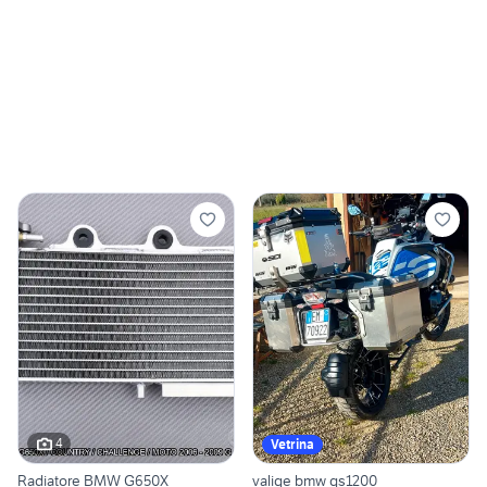
4
Vetrina
Radiatore BMW G650X
valige bmw gs1200