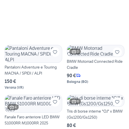
3
BMW Motorrad Connected Ride
Pantaloni Adventure e Touring
Cradle
MACNA / SPIDI / ALPI
90 €
150 €
Bologna
(
BO
)
Verona
(
VR
)
9
4
Tris di borse interne "OJ" x BMW
Fanale Faro anteriore LED BMW
(Gs1200/Gs1250)
S1000RR M1000RR 2025
80 €