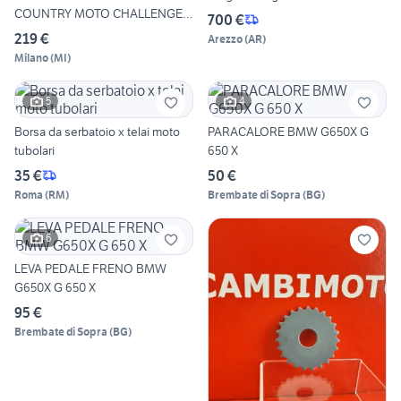
COUNTRY MOTO CHALLENGE
700 €
G 650 X
219 €
Arezzo
(
AR
)
Milano
(
MI
)
5
4
Borsa da serbatoio x telai moto
PARACALORE BMW G650X G
tubolari
650 X
35 €
50 €
Roma
(
RM
)
Brembate di Sopra
(
BG
)
6
LEVA PEDALE FRENO BMW
G650X G 650 X
95 €
Brembate di Sopra
(
BG
)