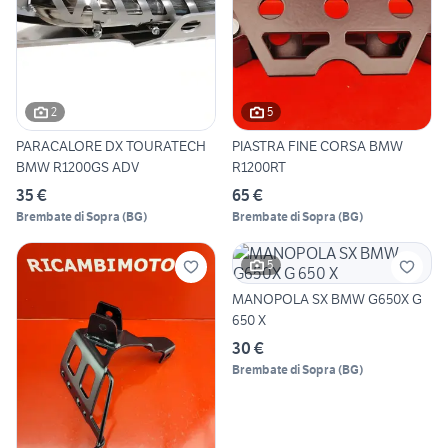
2
5
PARACALORE DX TOURATECH
PIASTRA FINE CORSA BMW
BMW R1200GS ADV
R1200RT
35 €
65 €
Brembate di Sopra
(
BG
)
Brembate di Sopra
(
BG
)
5
MANOPOLA SX BMW G650X G
650 X
30 €
Brembate di Sopra
(
BG
)