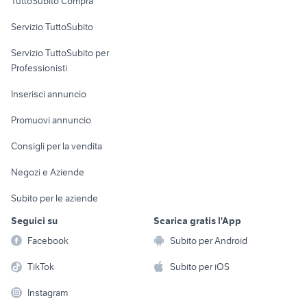
TuttoSubito Compra
commerciali
Servizio TuttoSubito
elettronica
per la casa e la
sports e hobby
Servizio TuttoSubito per
persona
Informatica
Animali
Professionisti
Arredamento e
Console e
Accessori per
Casalinghi
Inserisci annuncio
Videogiochi
animali
Elettrodomestici
Promuovi annuncio
Audio/Video
Musica e Film
Giardino e Fai da te
Consigli per la vendita
Fotografia
Libri e Riviste
Abbigliamento e
Negozi e Aziende
Telefonia
Strumenti Musicali
Accessori
Subito per le aziende
Sports
Tutto per i bambini
Seguici su
Scarica gratis l'App
Biciclette
Facebook
Subito per Android
Collezionismo
TikTok
Subito per iOS
Instagram