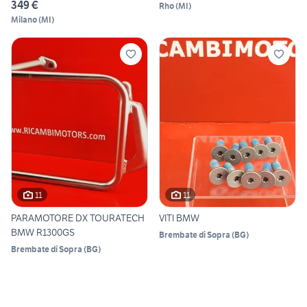
349 €
Rho
(
MI
)
Milano
(
MI
)
11
11
PARAMOTORE DX TOURATECH
VITI BMW
BMW R1300GS
Brembate di Sopra
(
BG
)
Brembate di Sopra
(
BG
)