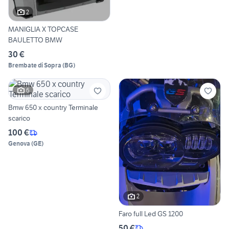
2
MANIGLIA X TOPCASE
BAULETTO BMW
30 €
Brembate di Sopra
(
BG
)
6
Bmw 650 x country Terminale
scarico
100 €
Genova
(
GE
)
2
Faro full Led GS 1200
50 €