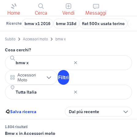
Home
Cerca
Vendi
Messaggi
bmw x1 2016
bmw 318d
fiat 500x usata torino
nu
Ricerche
Subito
Accessori moto
bmw x
Cosa cerchi?
Accessori
Filtri
Moto
Salva ricerca
Dal più recente
1.804 risultati
Bmw x in Accessori moto