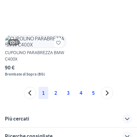
6
CUPOLINO PARABREZZA BMW
C400X
90 €
Brembate di Sopra
(
BG
)
1
2
3
4
5
Più cercati
Correlati
Richerche simili
Suggerimenti
Ricerche consigliate