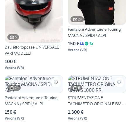
24
Pantaloni Adventure e Touring
MACNA / SPIDI / ALPI
5
150 €
Bauletto topcase UNIVERSALE
Verona
(
VR
)
VARI MODELLI
100 €
Verona
(
VR
)
24
6
Pantaloni Adventure e Touring
STRUMENTAZIONE
MACNA / SPIDI / ALPI
TACHIMETRO ORIGINALE BMW
S 1000 RR
150 €
1.300 €
Verona
(
VR
)
Verona
(
VR
)