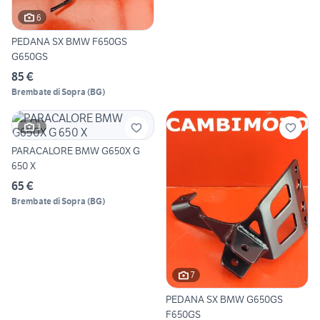
6
PEDANA SX BMW F650GS
G650GS
85 €
Brembate di Sopra
(
BG
)
3
PARACALORE BMW G650X G
650 X
65 €
Brembate di Sopra
(
BG
)
7
PEDANA SX BMW G650GS
F650GS