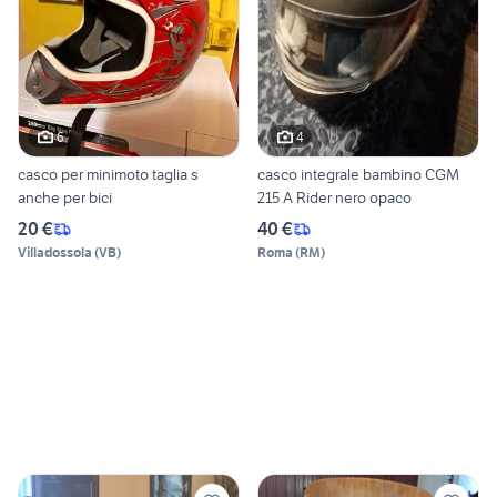
6
4
casco per minimoto taglia s
casco integrale bambino CGM
anche per bici
215 A Rider nero opaco
20 €
40 €
Villadossola
(
VB
)
Roma
(
RM
)