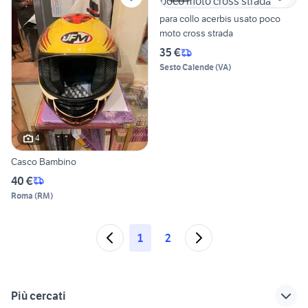
para collo acerbis usato poco
moto cross strada
35 €
Sesto Calende
(
VA
)
4
Casco Bambino
40 €
Roma
(
RM
)
1
2
Più cercati