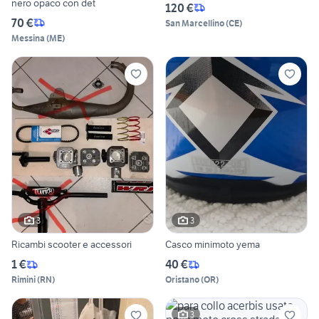
nero opaco con det
120 €
70 €
San Marcellino
(
CE
)
Messina
(
ME
)
3
3
Ricambi scooter e accessori
Casco minimoto yema
1 €
40 €
Rimini
(
RN
)
Oristano
(
OR
)
3