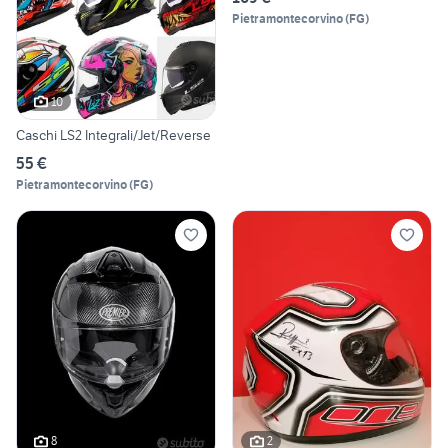
Pietramontecorvino
(
FG
)
10
Caschi LS2 Integrali/Jet/Reverse
55 €
Pietramontecorvino
(
FG
)
8
2