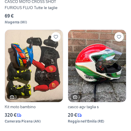
CASCO MOTO CROSS SHOT
FURIOUS FLUO Tutte le taglie
69 €
Magenta
(
MI
)
3
3
Kit moto bambino
casco agv taglia s
320 €
20 €
Camerata Picena
(
AN
)
Reggio nell'Emilia
(
RE
)