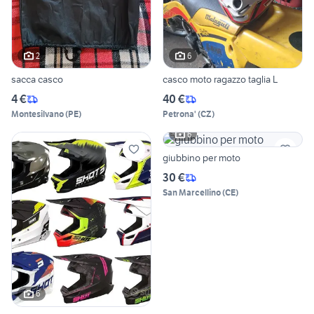
2
6
sacca casco
casco moto ragazzo taglia L
4 €
40 €
Montesilvano
(
PE
)
Petrona'
(
CZ
)
6
giubbino per moto
30 €
San Marcellino
(
CE
)
6