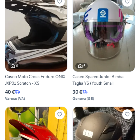
6
6
Casco Moto Cross Enduro ONIX
Casco Sparco Junior Bimba -
JXP01 Scratch - XS
Taglia YS (Youth Small
40 €
30 €
Varese
(
VA
)
Genova
(
GE
)