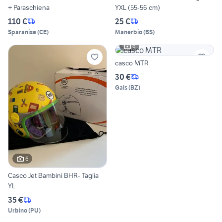
+ Paraschiena
YXL (55-56 cm)
110 €
25 €
Sparanise
(
CE
)
Manerbio
(
BS
)
6
casco MTR
30 €
Gais
(
BZ
)
6
Casco Jet Bambini BHR- Taglia
YL
35 €
Urbino
(
PU
)