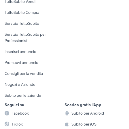
TuttoSubito Vendi
Uffici e Locali
TuttoSubito Compra
commerciali
Servizio TuttoSubito
elettronica
per la casa e la
sports e hobby
Servizio TuttoSubito per
persona
Informatica
Animali
Professionisti
Arredamento e
Console e
Accessori per
Casalinghi
Inserisci annuncio
Videogiochi
animali
Elettrodomestici
Promuovi annuncio
Audio/Video
Musica e Film
Giardino e Fai da te
Consigli per la vendita
Fotografia
Libri e Riviste
Abbigliamento e
Negozi e Aziende
Telefonia
Strumenti Musicali
Accessori
Subito per le aziende
Sports
Tutto per i bambini
Seguici su
Scarica gratis l'App
Biciclette
Facebook
Subito per Android
Collezionismo
TikTok
Subito per iOS