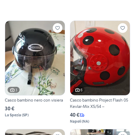
3
6
Casco bambino nero con visiera
Casco bambino Project Flash 05
Kevlar-Mix XS/54 –
30 €
40 €
La Spezia
(
SP
)
Napoli
(
NA
)