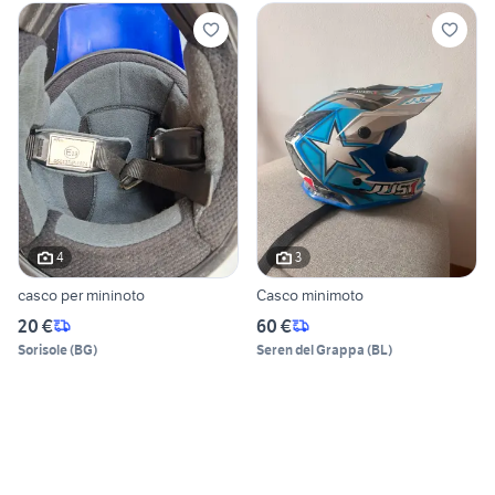
4
3
casco per mininoto
Casco minimoto
20 €
60 €
Sorisole
(
BG
)
Seren del Grappa
(
BL
)