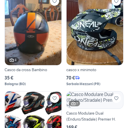
4
Casco da cross Bambino
casco x minimoto
35 €
70 €
Bologna
(
BO
)
Sorbolo Mezzani
(
PR
)
7
Casco Modulare Dual
(Enduro/Stradale) Premier H.
169 €