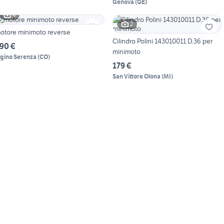
Genova
(
GE
)
4
2
otore minimoto reverse
Cilindro Polini 143010011 D.36 per
90 €
minimoto
igino Serenza
(
CO
)
179 €
San Vittore Olona
(
MI
)