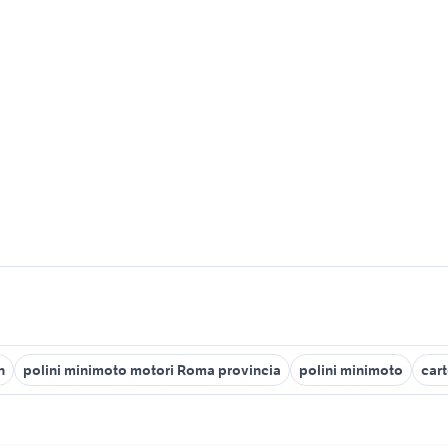
n
polini minimoto motori Roma provincia
polini minimoto
car