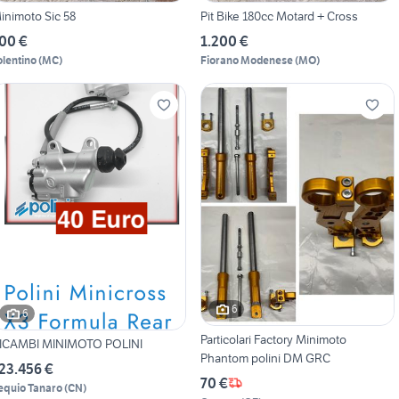
inimoto Sic 58
Pit Bike 180cc Motard + Cross
00 €
1.200 €
olentino
(
MC
)
Fiorano Modenese
(
MO
)
6
6
Particolari Factory Minimoto
ICAMBI MINIMOTO POLINI
Phantom polini DM GRC
23.456 €
70 €
equio Tanaro
(
CN
)