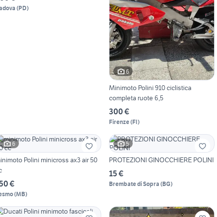
adova
(
PD
)
6
Minimoto Polini 910 ciclistica
completa ruote 6,5
300 €
Firenze
(
FI
)
6
5
nimoto Polini minicross ax3 air 50
PROTEZIONI GINOCCHIERE POLINI
c
15 €
50 €
Brembate di Sopra
(
BG
)
esmo
(
MB
)