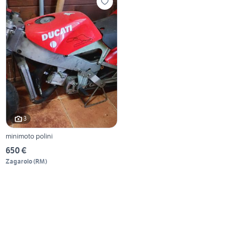
3
minimoto polini
650 €
Zagarolo
(
RM
)