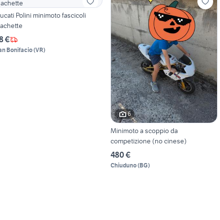
ucati Polini minimoto fascicoli
achette
8 €
an Bonifacio
(
VR
)
6
Minimoto a scoppio da
competizione (no cinese)
480 €
Chiuduno
(
BG
)