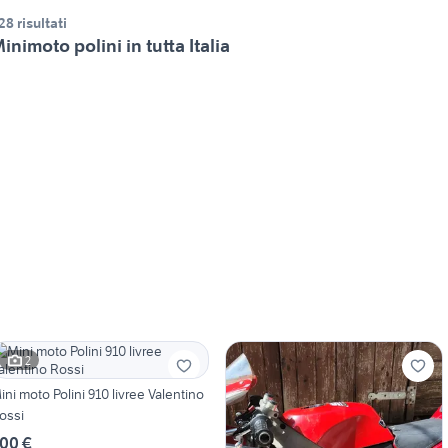
28 risultati
inimoto polini in tutta Italia
2
ini moto Polini 910 livree Valentino
ossi
00 €