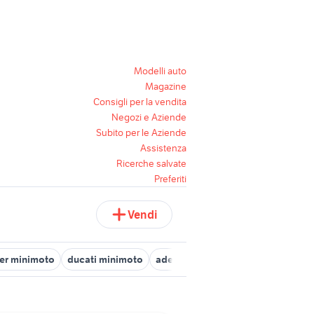
Modelli auto
Magazine
Consigli per la vendita
Negozi e Aziende
Subito per le Aziende
Assistenza
Ricerche salvate
Preferiti
Vendi
ter minimoto
ducati minimoto
adesivi polini
polin forni
boos