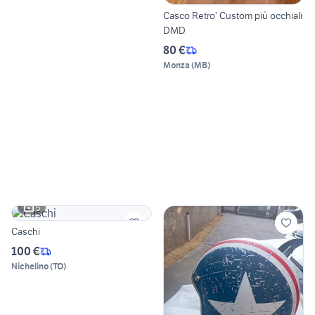
Casco Retro’ Custom più occhiali
DMD
80 €
Monza
(
MB
)
5
Caschi
100 €
Nichelino
(
TO
)