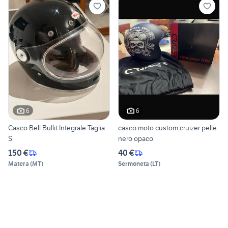
6
6
Casco Bell Bullit Integrale Taglia
casco moto custom cruizer pelle
S
nero opaco
150 €
40 €
Matera
(
MT
)
Sermoneta
(
LT
)