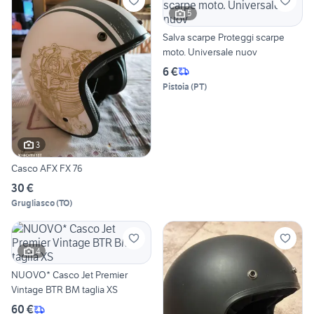
5
Salva scarpe Proteggi scarpe
moto. Universale nuov
6 €
Pistoia
(
PT
)
3
Casco AFX FX 76
30 €
Grugliasco
(
TO
)
4
NUOVO* Casco Jet Premier
Vintage BTR BM taglia XS
60 €