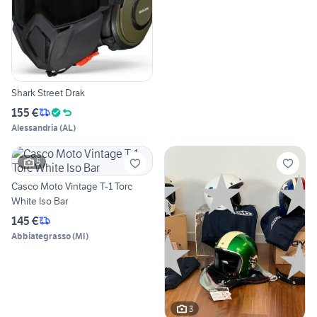
Shark Street Drak
155 €
Alessandria
(
AL
)
5
Casco Moto Vintage T-1 Torc
White Iso Bar
145 €
Abbiategrasso
(
MI
)
3