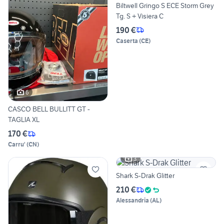
Biltwell Gringo S ECE Storm Grey
Tg. S + Visiera C
190 €
Caserta
(
CE
)
6
CASCO BELL BULLITT GT -
TAGLIA XL
170 €
Carru'
(
CN
)
3
Shark S-Drak Glitter
210 €
Alessandria
(
AL
)