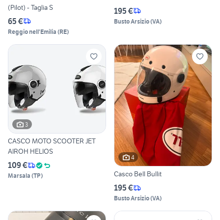
(Pilot) - Taglia S
195 €
65 €
Busto Arsizio
(
VA
)
Reggio nell'Emilia
(
RE
)
3
CASCO MOTO SCOOTER JET
AIROH HELIOS
4
109 €
Casco Bell Bullit
Marsala
(
TP
)
195 €
Busto Arsizio
(
VA
)