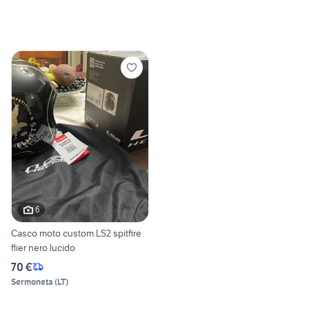
6
Casco moto custom LS2 spitfire
flier nero lucido
70 €
Sermoneta
(
LT
)