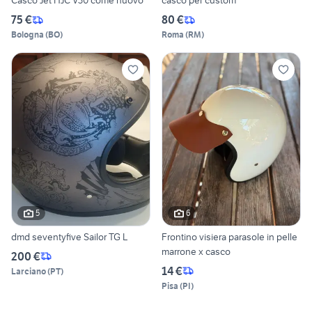
Casco Jet HJC V30 come nuovo
casco per custom
75 €
80 €
Bologna
(
BO
)
Roma
(
RM
)
5
6
dmd seventyfive Sailor TG L
Frontino visiera parasole in pelle
marrone x casco
200 €
14 €
Larciano
(
PT
)
Pisa
(
PI
)