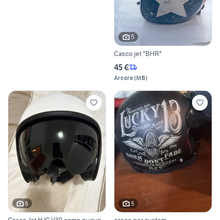
5
Casco jet "BHR"
45 €
Arcore
(
MB
)
6
5