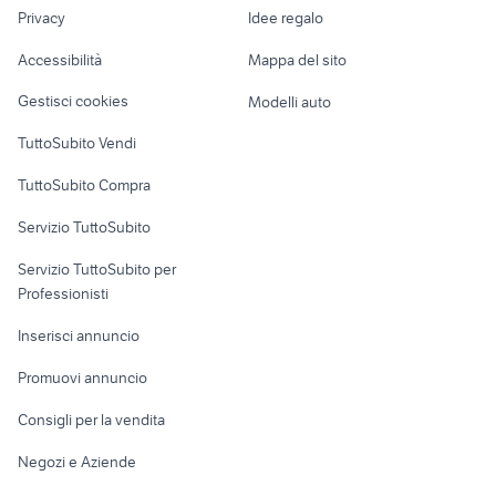
lavoro
honda vfr 800 accessori moto
moto usate calusco d'adda
Privacy
Idee regalo
Garage e box
Caravan e Camper
Accessibilità
Mappa del sito
Loft, mansarde e
Veicoli commerciali
altro
Gestisci cookies
Modelli auto
Case vacanza
TuttoSubito Vendi
Uffici e Locali
TuttoSubito Compra
commerciali
Servizio TuttoSubito
elettronica
per la casa e la
sports e hobby
Servizio TuttoSubito per
persona
Informatica
Animali
Professionisti
Arredamento e
Console e
Accessori per
Casalinghi
Inserisci annuncio
Videogiochi
animali
Elettrodomestici
Promuovi annuncio
Audio/Video
Musica e Film
Giardino e Fai da te
Consigli per la vendita
Fotografia
Libri e Riviste
Abbigliamento e
Negozi e Aziende
Telefonia
Strumenti Musicali
Accessori