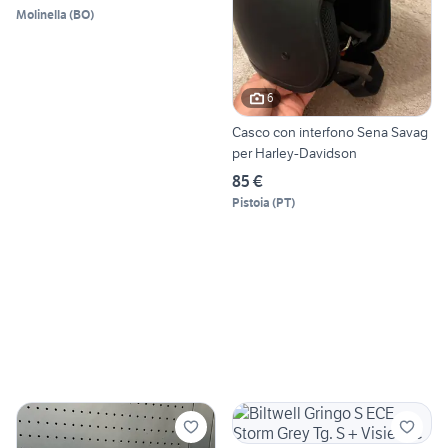
Molinella
(
BO
)
6
Casco con interfono Sena Savag
per Harley-Davidson
85 €
Pistoia
(
PT
)