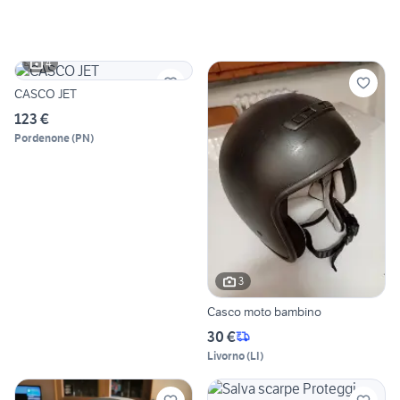
4
CASCO JET
123 €
Pordenone
(
PN
)
3
Casco moto bambino
30 €
Livorno
(
LI
)