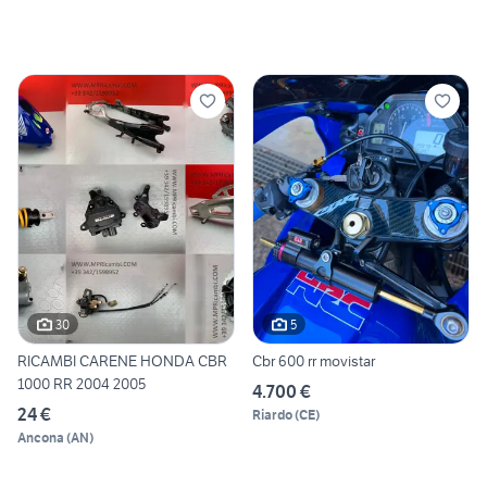
30
5
RICAMBI CARENE HONDA CBR
Cbr 600 rr movistar
1000 RR 2004 2005
4.700 €
24 €
Riardo
(
CE
)
Ancona
(
AN
)