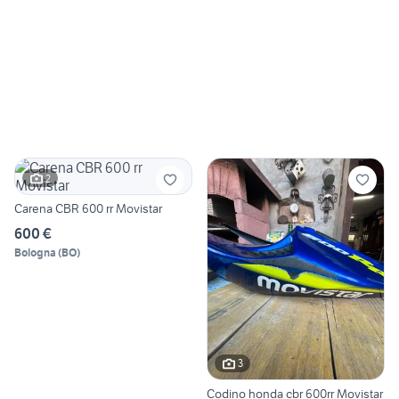
2
Carena CBR 600 rr Movistar
600 €
Bologna
(
BO
)
3
Codino honda cbr 600rr Movistar