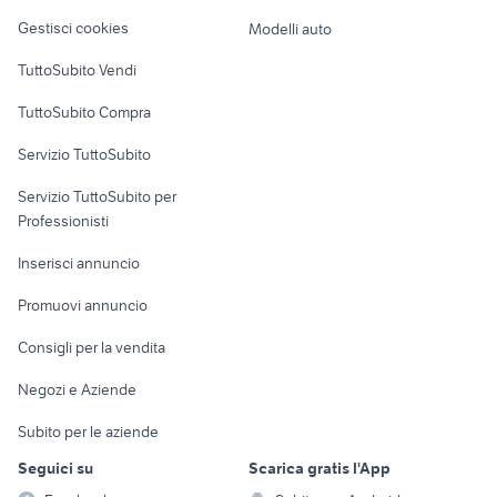
Veicoli commerciali
altro
Gestisci cookies
Modelli auto
Case vacanza
TuttoSubito Vendi
Uffici e Locali
TuttoSubito Compra
commerciali
Servizio TuttoSubito
elettronica
per la casa e la
sports e hobby
Servizio TuttoSubito per
persona
Informatica
Animali
Professionisti
Arredamento e
Console e
Accessori per
Casalinghi
Inserisci annuncio
Videogiochi
animali
Elettrodomestici
Promuovi annuncio
Audio/Video
Musica e Film
Giardino e Fai da te
Consigli per la vendita
Fotografia
Libri e Riviste
Abbigliamento e
Negozi e Aziende
Telefonia
Strumenti Musicali
Accessori
Subito per le aziende
Sports
Tutto per i bambini
Seguici su
Scarica gratis l'App
Biciclette