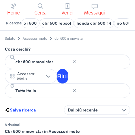
Home
Cerca
Vendi
Messaggi
xr 600
cbr 600 repsol
honda cbr 600 f 4
rio 600 c
Ricerche
Subito
Accessori moto
cbr 600 rr movistar
Cosa cerchi?
Accessori
Filtri
Moto
Salva ricerca
Dal più recente
8 risultati
Cbr 600 rr movistar in Accessori moto