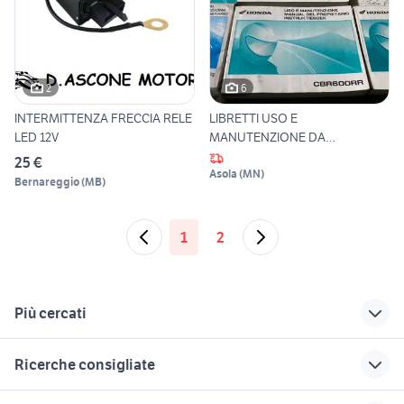
2
6
INTERMITTENZA FRECCIA RELE
LIBRETTI USO E
LED 12V
MANUTENZIONE DA
COLLEZIONE
25 €
Asola
(
MN
)
Bernareggio
(
MB
)
1
2
Più cercati
Correlati
Richerche simili
Suggerimenti
Ricerche consigliate
trattorini honda
pinarello dogma f
honda cb650
usata
honda cbr 600 f sport
cbr f2 600
golf 4 r32
honda valkyrie