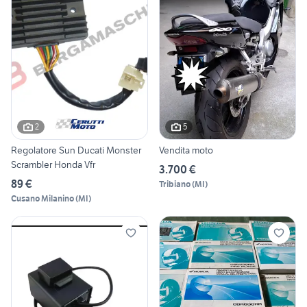
2
5
Regolatore Sun Ducati Monster
Vendita moto
Scrambler Honda Vfr
3.700 €
89 €
Tribiano
(
MI
)
Cusano Milanino
(
MI
)