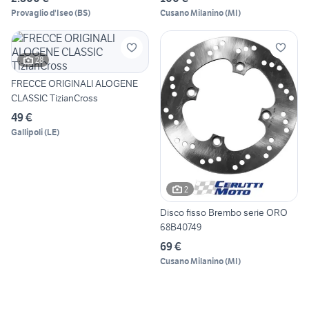
Provaglio d'Iseo
(
BS
)
Cusano Milanino
(
MI
)
28
FRECCE ORIGINALI ALOGENE
CLASSIC TizianCross
49 €
Gallipoli
(
LE
)
2
Disco fisso Brembo serie ORO
68B40749
69 €
Cusano Milanino
(
MI
)