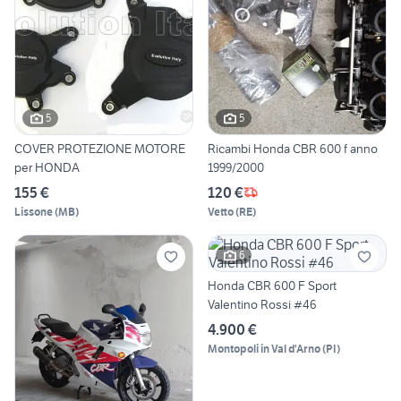
5
5
COVER PROTEZIONE MOTORE
Ricambi Honda CBR 600 f anno
per HONDA
1999/2000
155 €
120 €
Lissone
(
MB
)
Vetto
(
RE
)
6
Honda CBR 600 F Sport
Valentino Rossi #46
4.900 €
Montopoli in Val d'Arno
(
PI
)