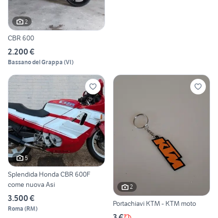
2
CBR 600
2.200 €
Bassano del Grappa
(
VI
)
5
Splendida Honda CBR 600F
come nuova Asi
2
3.500 €
Portachiavi KTM - KTM moto
Roma
(
RM
)
3 €