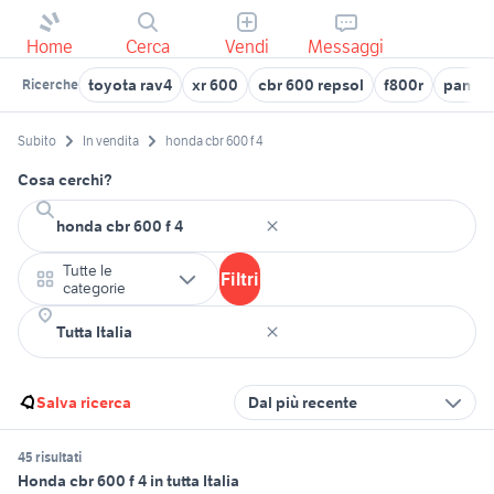
Home
Cerca
Vendi
Messaggi
toyota rav4
xr 600
cbr 600 repsol
f800r
panda 
Ricerche
Subito
In vendita
honda cbr 600 f 4
Cosa cerchi?
Tutte le
Filtri
categorie
Salva ricerca
Dal più recente
45 risultati
Honda cbr 600 f 4 in tutta Italia