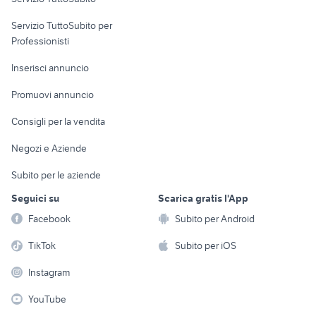
elettronica
per la casa e la
sports e hobby
Servizio TuttoSubito per
persona
Informatica
Animali
Professionisti
Arredamento e
Console e
Accessori per
Casalinghi
Inserisci annuncio
Videogiochi
animali
Elettrodomestici
Promuovi annuncio
Audio/Video
Musica e Film
Giardino e Fai da te
Consigli per la vendita
Fotografia
Libri e Riviste
Abbigliamento e
Negozi e Aziende
Telefonia
Strumenti Musicali
Accessori
Subito per le aziende
Sports
Tutto per i bambini
Seguici su
Scarica gratis l'App
Biciclette
Facebook
Subito per Android
Collezionismo
TikTok
Subito per iOS
Instagram
YouTube