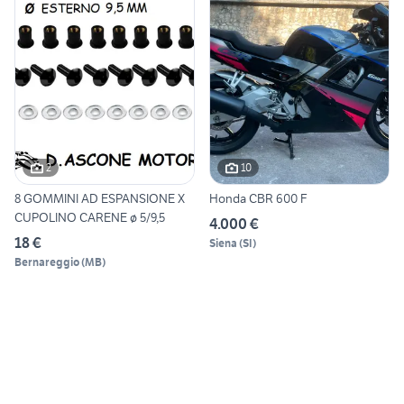
2
10
8 GOMMINI AD ESPANSIONE X
Honda CBR 600 F
CUPOLINO CARENE ø 5/9,5
4.000 €
18 €
Siena
(
SI
)
Bernareggio
(
MB
)