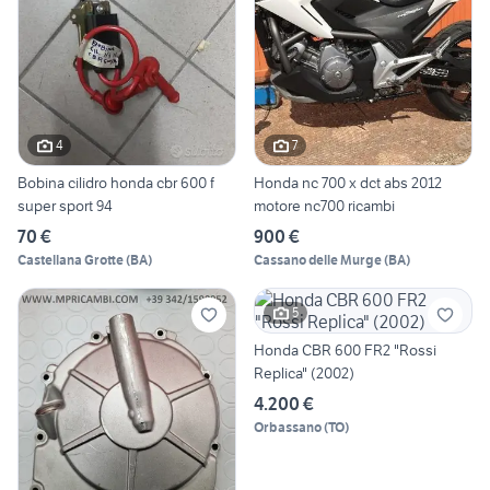
4
7
Bobina cilidro honda cbr 600 f
Honda nc 700 x dct abs 2012
super sport 94
motore nc700 ricambi
70 €
900 €
Castellana Grotte
(
BA
)
Cassano delle Murge
(
BA
)
5
Honda CBR 600 FR2 "Rossi
Replica" (2002)
4.200 €
Orbassano
(
TO
)