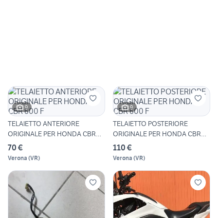
9
9
TELAIETTO ANTERIORE
TELAIETTO POSTERIORE
ORIGINALE PER HONDA CBR
ORIGINALE PER HONDA CBR
600 F
600 F
70 €
110 €
Verona
(
VR
)
Verona
(
VR
)