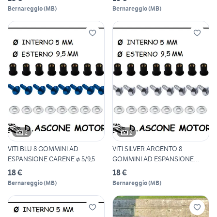
Bernareggio
(
MB
)
Bernareggio
(
MB
)
2
2
VITI BLU 8 GOMMINI AD
VITI SILVER ARGENTO 8
ESPANSIONE CARENE ø 5/9,5
GOMMINI AD ESPANSIONE
CARENE
18 €
18 €
Bernareggio
(
MB
)
Bernareggio
(
MB
)