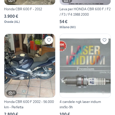
4
3
Honda CBR 600 F - 2012
Leva per HONDA CBR 600 F / F2
/ F3 / F4 1988 2000
3.900 €
54 €
Ovada
(
AL
)
Milano
(
MI
)
5
Honda CBR 600 F 2002 - 56.000
4 candele ngk laser iridium
km - Perfetta
imr9c-9h
2.800 €
100 €