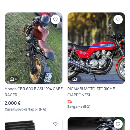
4
6
Honda CBR 600 F ASI 1994 CAFE
RICAMBI MOTO STORICHE
RACER
GIAPPONESI
2.000 €
Bergamo
(
BG
)
Casalnuovo di Napoli
(
NA
)