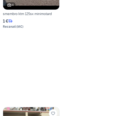
4
smembro ktm 125sx minimotard
1 €
Recanati
(
MC
)