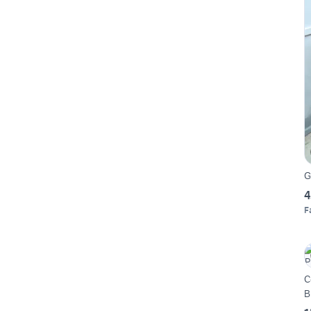
G
4
F
C
B