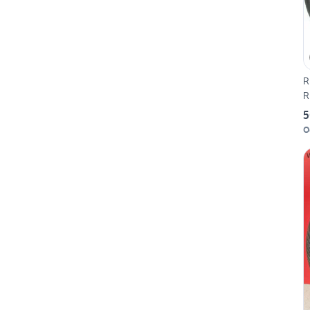
R
R
5
O