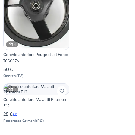
4
Cerchio anteriore Peugeot Jet Force
766067N
50 €
Oderzo
(
TV
)
4
Cerchio anteriore Malautti Phantom
F12
25 €
Pettorazza Grimani
(
RO
)