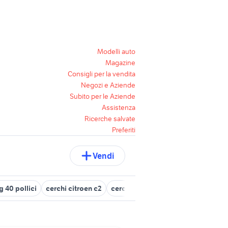
Modelli auto
Magazine
Consigli per la vendita
Negozi e Aziende
Subito per le Aziende
Assistenza
Ricerche salvate
Preferiti
Vendi
 40 pollici
cerchi citroen c2
cerchi 13 fiat 600
cerchi 18 golf 7