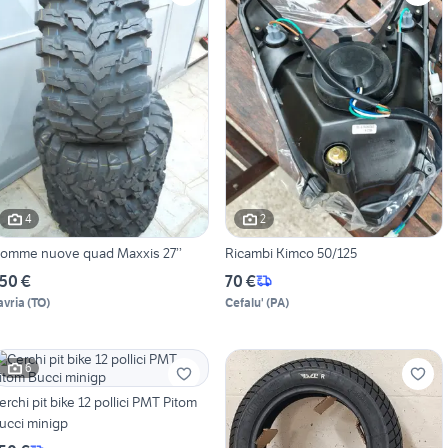
4
2
omme nuove quad Maxxis 27’’
Ricambi Kimco 50/125
50 €
70 €
avria
(
TO
)
Cefalu'
(
PA
)
6
erchi pit bike 12 pollici PMT Pitom
ucci minigp