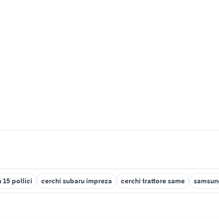
 15 pollici
cerchi subaru impreza
cerchi trattore same
samsung