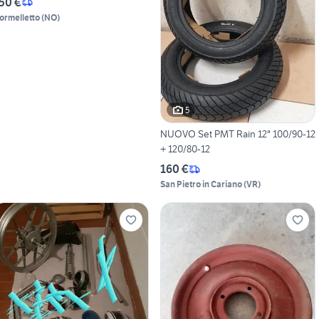
50 €
ormelletto
(
NO
)
5
NUOVO Set PMT Rain 12" 100/90-12
+ 120/80-12
160 €
San Pietro in Cariano
(
VR
)