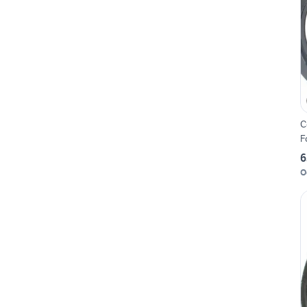
C
F
6
O