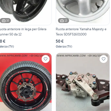
16
13
uota anteriore in lega per Gilera
Ruota anteriore Yamaha Majesty e
unner 50 da 12
Teos 5DSF51601000
0 €
50 €
derzo
(
TV
)
Oderzo
(
TV
)