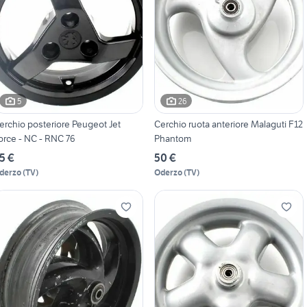
5
26
erchio posteriore Peugeot Jet
Cerchio ruota anteriore Malaguti F12
orce - NC - RNC 76
Phantom
5 €
50 €
derzo
(
TV
)
Oderzo
(
TV
)