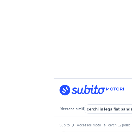
cerchi in lega fiat panda
Ricerche
simili
Subito
Accessori moto
cerchi 12 pollici