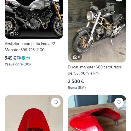
10
Vestizione completa Imola 72
Monster 696-796-1100
6
549 €
Crevalcore
(
BO
)
Ducati monster 600 carburatori
del 98 , 90mila km
2.500 €
Roma
(
RM
)