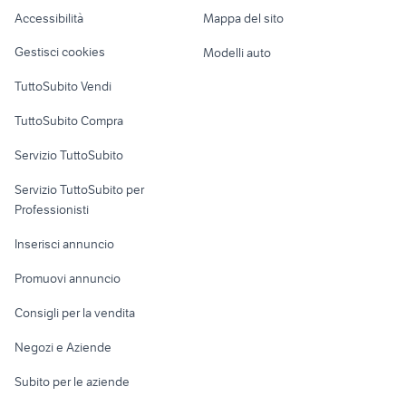
Caravan e Camper
Accessibilità
Mappa del sito
ktm 690 usato
rieju mrt 50
Loft, mansarde e
Veicoli commerciali
altro
Gestisci cookies
Modelli auto
Case vacanza
TuttoSubito Vendi
Uffici e Locali
TuttoSubito Compra
commerciali
Servizio TuttoSubito
elettronica
per la casa e la
sports e hobby
Servizio TuttoSubito per
persona
Informatica
Animali
Professionisti
Arredamento e
Console e
Accessori per
Casalinghi
Inserisci annuncio
Videogiochi
animali
Elettrodomestici
Promuovi annuncio
Audio/Video
Musica e Film
Giardino e Fai da te
Consigli per la vendita
Fotografia
Libri e Riviste
Abbigliamento e
Negozi e Aziende
Telefonia
Strumenti Musicali
Accessori
Subito per le aziende
Sports
Tutto per i bambini