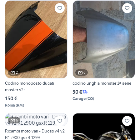
2
6
Codino monoposto ducati
codino unghia monster 1ª serie
moster s2r
50 €
150 €
Carugo
(
CO
)
Roma
(
RM
)
6
Ricambi moto vari - Ducati v4 v2
R1 z900 gsxR 1299