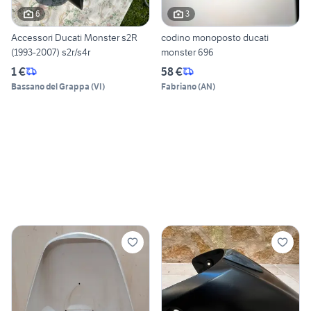
6
3
Accessori Ducati Monster s2R
codino monoposto ducati
(1993-2007) s2r/s4r
monster 696
1 €
58 €
Bassano del Grappa
(
VI
)
Fabriano
(
AN
)