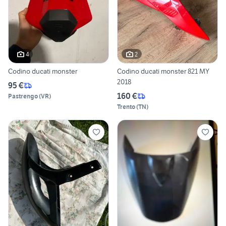
4
2
Codino ducati monster
Codino ducati monster 821 MY
2018
95 €
160 €
Pastrengo
(
VR
)
Trento
(
TN
)