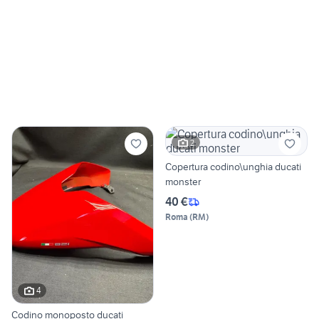
2
Copertura codino\unghia ducati
monster
40 €
Roma
(
RM
)
4
Codino monoposto ducati