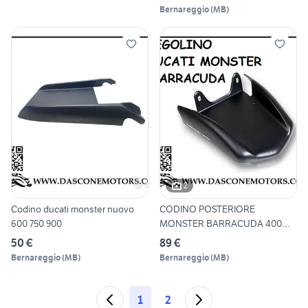
Bernareggio
(
MB
)
2
Codino ducati monster nuovo
CODINO POSTERIORE
600 750 900
MONSTER BARRACUDA 400
600 620 75
50 €
89 €
Bernareggio
(
MB
)
Bernareggio
(
MB
)
1
2