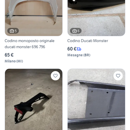
5
6
Codino monoposto originale
Codino Ducati Monster
ducati monster 696 796
60 €
65 €
Mesagne
(
BR
)
Milano
(
MI
)