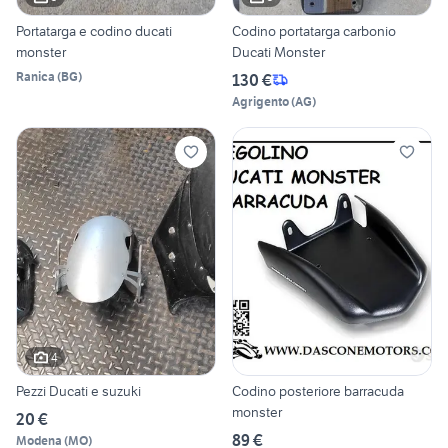
Portatarga e codino ducati
Codino portatarga carbonio
monster
Ducati Monster
Ranica
(
BG
)
130 €
Agrigento
(
AG
)
4
Pezzi Ducati e suzuki
Codino posteriore barracuda
monster
20 €
89 €
Modena
(
MO
)