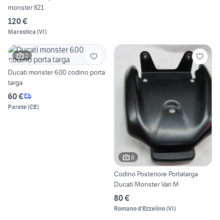
monster 821
120 €
Marostica
(
VI
)
2
Ducati monster 600 codino porta
targa
60 €
Parete
(
CE
)
8
Codino Posteriore Portatarga
Ducati Monster Vari M
80 €
Romano d'Ezzelino
(
VI
)