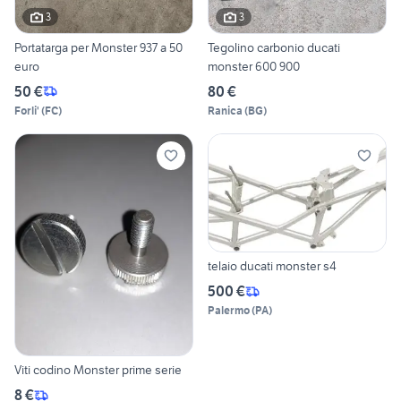
3
3
Portatarga per Monster 937 a 50
Tegolino carbonio ducati
euro
monster 600 900
50 €
80 €
Forli'
(
FC
)
Ranica
(
BG
)
telaio ducati monster s4
500 €
Palermo
(
PA
)
Viti codino Monster prime serie
8 €