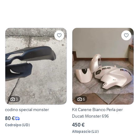
3
6
codino special monster
Kit Carene Bianco Perla per
Ducati Monster 696
80 €
450 €
Codroipo
(
UD
)
Altopascio
(
LU
)