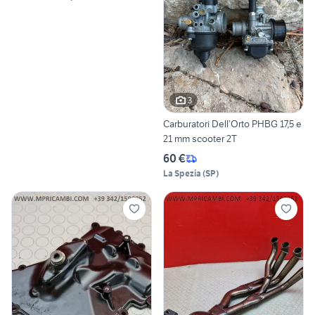
3
Carburatori Dell’Orto PHBG 17,5 e
21 mm scooter 2T
60 €
La Spezia
(
SP
)