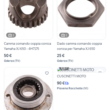
3
3
Camma comando coppia conica
Dado camma comando coppia
Yamaha XJ 650 - 4H7175
conica per Yamaha XJ 650
50 €
25 €
Oderzo
(
TV
)
Oderzo
(
TV
)
2
CUSCINETTI MOTO
90 €
Piovene Rocchette
(
VI
)