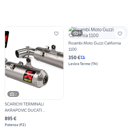
6
Ricambi Moto Guzzi California
1100
350 €
Levico Terme
(
TN
)
2
SCARICHI TERMINALI
AKRAPOVIC DUCATI
HYPERMOTARD 95
895 €
Potenza
(
PZ
)