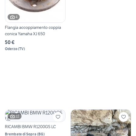
4
Flangia accoppiamento coppia
conica Yamaha XJ 650
50 €
Oderzo
(
TV
)
22
RICAMBI BMW R1200GS LC
Brembate di Sopra
(
BG
)