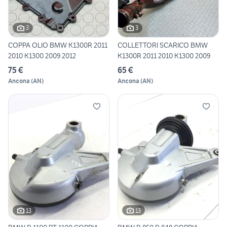
3
3
COPPA OLIO BMW K1300R 2011
COLLETTORI SCARICO BMW
2010 K1300 2009 2012
K1300R 2011 2010 K1300 2009
75 €
65 €
Ancona
(
AN
)
Ancona
(
AN
)
13
13