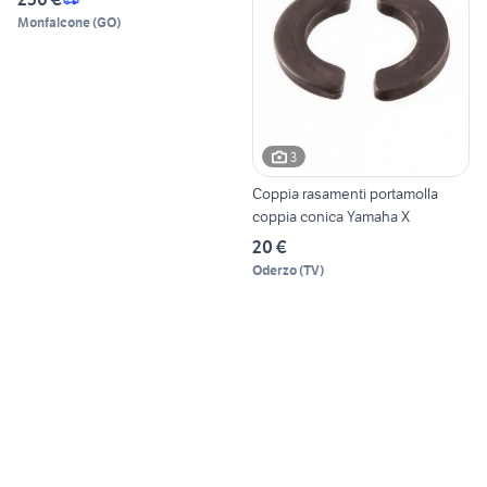
Monfalcone
(
GO
)
3
Coppia rasamenti portamolla
coppia conica Yamaha X
20 €
Oderzo
(
TV
)