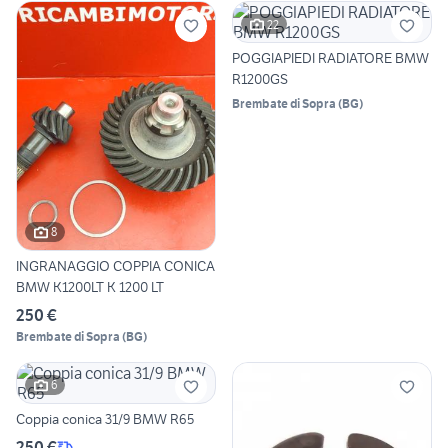
22
POGGIAPIEDI RADIATORE BMW
R1200GS
Brembate di Sopra
(
BG
)
8
INGRANAGGIO COPPIA CONICA
BMW K1200LT K 1200 LT
250 €
Brembate di Sopra
(
BG
)
6
Coppia conica 31/9 BMW R65
250 €