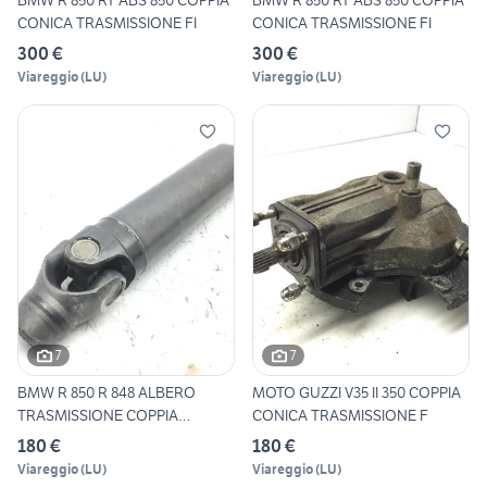
BMW R 850 RT ABS 850 COPPIA
BMW R 850 RT ABS 850 COPPIA
CONICA TRASMISSIONE FI
CONICA TRASMISSIONE FI
300 €
300 €
Viareggio
(
LU
)
Viareggio
(
LU
)
7
7
BMW R 850 R 848 ALBERO
MOTO GUZZI V35 II 350 COPPIA
TRASMISSIONE COPPIA
CONICA TRASMISSIONE F
CONICA
180 €
180 €
Viareggio
(
LU
)
Viareggio
(
LU
)