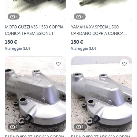
7
7
MOTO GUZZI V35 II 350 COPPIA
YAMAHA XV SPECIAL 500
CONICA TRASMISSIONE F
CARDANO COPPIA CONICA
POSTER
180 €
180 €
Viareggio
(
LU
)
Viareggio
(
LU
)
11
11