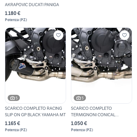
AKRAPOVIC DUCATI PANIGA
1.180 €
Potenza
(
PZ
)
5
5
SCARICO COMPLETO RACING
SCARICO COMPLETO
SLIP ON GP BLACK YAMAHA MT
TERMIGNONI CONICAL
YAMAHA MT-09 /
1.165 €
1.050 €
Potenza
(
PZ
)
Potenza
(
PZ
)