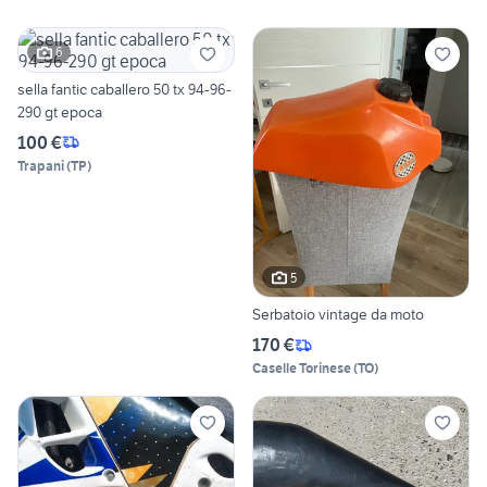
6
sella fantic caballero 50 tx 94-96-
290 gt epoca
100 €
Trapani
(
TP
)
5
Serbatoio vintage da moto
170 €
Caselle Torinese
(
TO
)