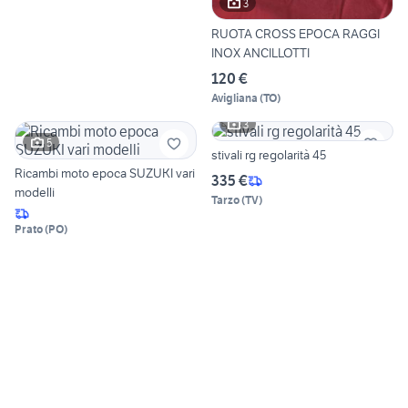
3
RUOTA CROSS EPOCA RAGGI
INOX ANCILLOTTI
120 €
Avigliana
(
TO
)
3
5
stivali rg regolarità 45
Ricambi moto epoca SUZUKI vari
335 €
modelli
Tarzo
(
TV
)
Prato
(
PO
)