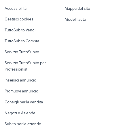
piaggio brescia e provincia
pistoni fiat 126 accessori auto
Caravan e Camper
Accessibilità
Mappa del sito
Loft, mansarde e
Veicoli commerciali
altro
Gestisci cookies
Modelli auto
Case vacanza
TuttoSubito Vendi
Uffici e Locali
TuttoSubito Compra
commerciali
Servizio TuttoSubito
elettronica
per la casa e la
sports e hobby
Servizio TuttoSubito per
persona
Informatica
Animali
Professionisti
Arredamento e
Console e
Accessori per
Casalinghi
Inserisci annuncio
Videogiochi
animali
Elettrodomestici
Promuovi annuncio
Audio/Video
Musica e Film
Giardino e Fai da te
Consigli per la vendita
Fotografia
Libri e Riviste
Abbigliamento e
Negozi e Aziende
Telefonia
Strumenti Musicali
Accessori
Subito per le aziende
Sports
Tutto per i bambini