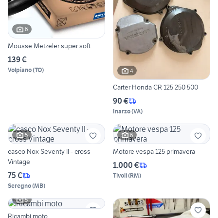
6
Mousse Metzeler super soft
139 €
Volpiano
(
TO
)
4
Carter Honda CR 125 250 500
90 €
Inarzo
(
VA
)
5
6
casco Nox Seventy II - cross
Motore vespa 125 primavera
Vintage
1.000 €
75 €
Tivoli
(
RM
)
Seregno
(
MB
)
5
Ricambi moto