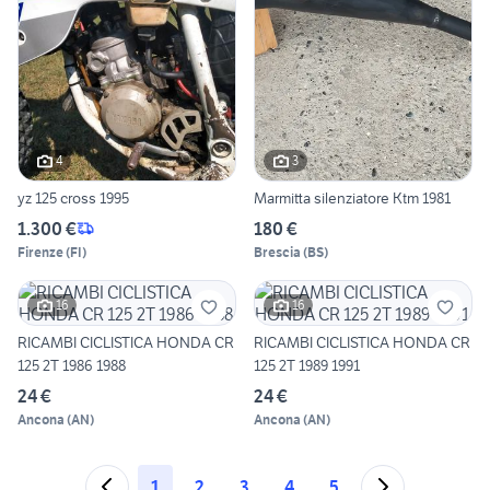
4
3
yz 125 cross 1995
Marmitta silenziatore Ktm 1981
1.300 €
180 €
Firenze
(
FI
)
Brescia
(
BS
)
16
16
RICAMBI CICLISTICA HONDA CR
RICAMBI CICLISTICA HONDA CR
125 2T 1986 1988
125 2T 1989 1991
24 €
24 €
Ancona
(
AN
)
Ancona
(
AN
)
1
2
3
4
5