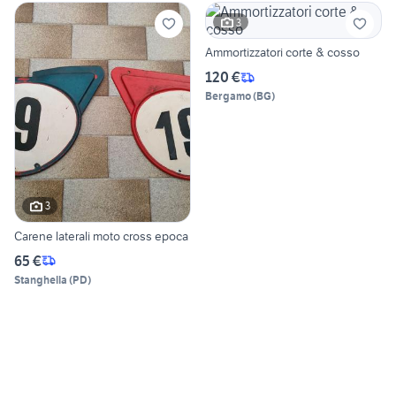
3
Ammortizzatori corte & cosso
120 €
Bergamo
(
BG
)
3
Carene laterali moto cross epoca
65 €
Stanghella
(
PD
)