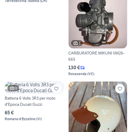
Torrevecchia Teatina
(
CH
)
6
CARBURATORE MIKUNI VM26-
665
130 €
Rovasenda
(
VC
)
3
Batteria 6 Volts 3R3 per moto
d'Epoca Ducati Guzzi
65 €
Romano d'Ezzelino
(
VI
)