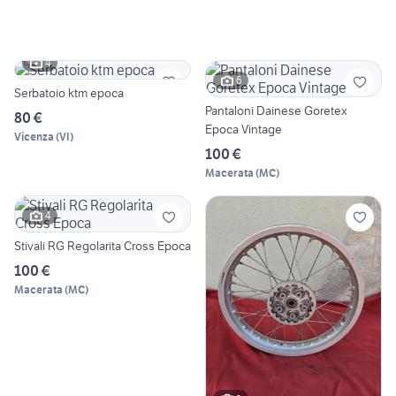
4
6
Serbatoio ktm epoca
Pantaloni Dainese Goretex
80 €
Epoca Vintage
Vicenza
(
VI
)
100 €
Macerata
(
MC
)
4
Stivali RG Regolarita Cross Epoca
100 €
Macerata
(
MC
)