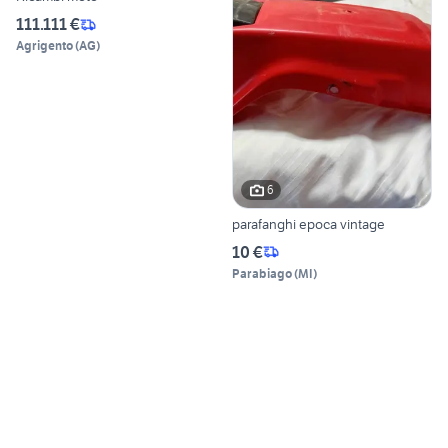
111.111 €
Agrigento
(
AG
)
6
parafanghi epoca vintage
10 €
Parabiago
(
MI
)