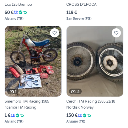
Exc 125 Brembo
CROSS D'EPOCA
60 €
119 €
Alviano
(
TR
)
San Severo
(
FG
)
6
16
Smembro TM Racing 1985
Cerchi TM Racing 1985 21/18
ricambi TM Racing
Nordisk Norway
1 €
150 €
Alviano
(
TR
)
Alviano
(
TR
)