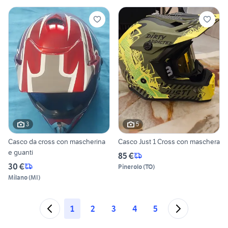
3
5
Casco da cross con mascherina
Casco Just 1 Cross con maschera
e guanti
85 €
30 €
Pinerolo
(
TO
)
Milano
(
MI
)
1
2
3
4
5