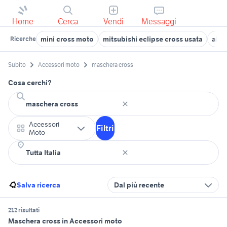
Home
Cerca
Vendi
Messaggi
mini cross moto
mitsubishi eclipse cross usata
abbi
Ricerche
Subito
Accessori moto
maschera cross
Cosa cerchi?
Accessori
Filtri
Moto
Salva ricerca
Dal più recente
212 risultati
Maschera cross in Accessori moto