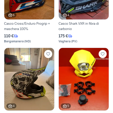
6
4
Casco Cross/Enduro Progrip +
Casco Shark VXR in fibra di
maschera 100%
carbonio
110 €
175 €
Borgomanero
(
NO
)
Voghera
(
PV
)
4
5