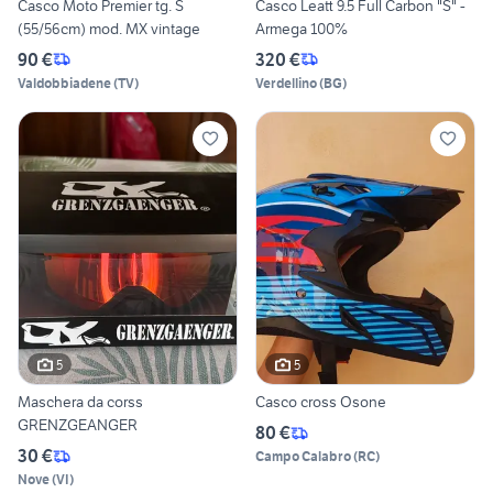
Casco Moto Premier tg. S
Casco Leatt 9.5 Full Carbon "S" -
(55/56cm) mod. MX vintage
Armega 100%
90 €
320 €
Valdobbiadene
(
TV
)
Verdellino
(
BG
)
5
5
Maschera da corss
Casco cross Osone
GRENZGEANGER
80 €
30 €
Campo Calabro
(
RC
)
Nove
(
VI
)