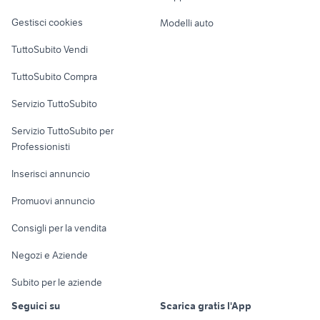
Veicoli commerciali
altro
Gestisci cookies
Modelli auto
Case vacanza
TuttoSubito Vendi
Uffici e Locali
TuttoSubito Compra
commerciali
Servizio TuttoSubito
elettronica
per la casa e la
sports e hobby
Servizio TuttoSubito per
persona
Informatica
Animali
Professionisti
Arredamento e
Console e
Accessori per
Casalinghi
Inserisci annuncio
Videogiochi
animali
Elettrodomestici
Promuovi annuncio
Audio/Video
Musica e Film
Giardino e Fai da te
Consigli per la vendita
Fotografia
Libri e Riviste
Abbigliamento e
Negozi e Aziende
Telefonia
Strumenti Musicali
Accessori
Subito per le aziende
Sports
Tutto per i bambini
Seguici su
Scarica gratis l'App
Biciclette