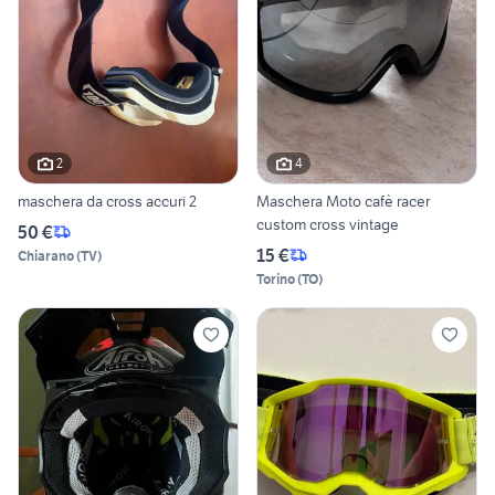
2
4
maschera da cross accuri 2
Maschera Moto cafè racer
custom cross vintage
50 €
15 €
Chiarano
(
TV
)
Torino
(
TO
)