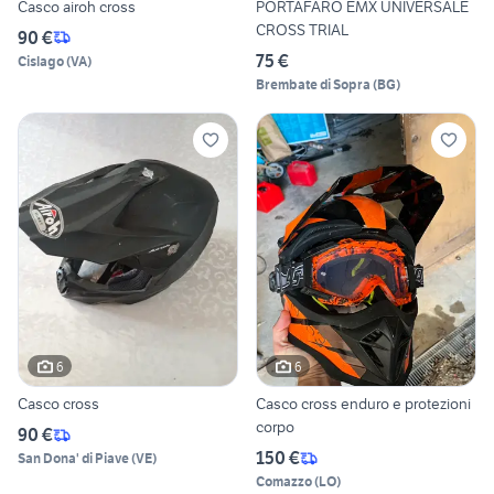
Casco airoh cross
PORTAFARO EMX UNIVERSALE
CROSS TRIAL
90 €
75 €
Cislago
(
VA
)
Brembate di Sopra
(
BG
)
6
6
Casco cross
Casco cross enduro e protezioni
corpo
90 €
150 €
San Dona' di Piave
(
VE
)
Comazzo
(
LO
)