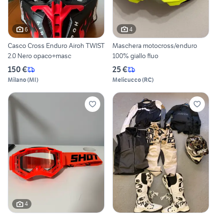
6
4
Casco Cross Enduro Airoh TWIST
Maschera motocross/enduro
2.0 Nero opaco+masc
100% giallo fluo
150 €
25 €
Milano
(
MI
)
Melicucco
(
RC
)
4