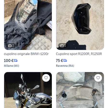
2
2
cupolino originale BMW r1200r
Cupolino sport R1200R, R1250R
100 €
75 €
Milano
(
MI
)
Ravenna
(
RA
)