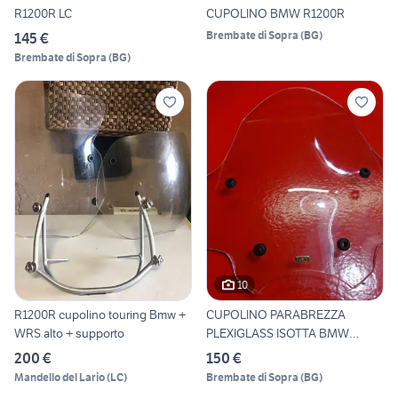
R1200R LC
CUPOLINO BMW R1200R
Brembate di Sopra
(
BG
)
145 €
Brembate di Sopra
(
BG
)
10
R1200R cupolino touring Bmw +
CUPOLINO PARABREZZA
WRS alto + supporto
PLEXIGLASS ISOTTA BMW
R1200R R
200 €
150 €
Mandello del Lario
(
LC
)
Brembate di Sopra
(
BG
)