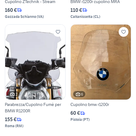
Cupolino ZTechnik - Stream
BMW r1200r cupolino MRA
160 €
110 €
Gazzada Schianno
(
VA
)
Caltanissetta
(
CL
)
2
6
Parabrezza/Cupolino Fumè per
Cupolino bmw r1200r
BMW R1200R
60 €
155 €
Pistoia
(
PT
)
Roma
(
RM
)