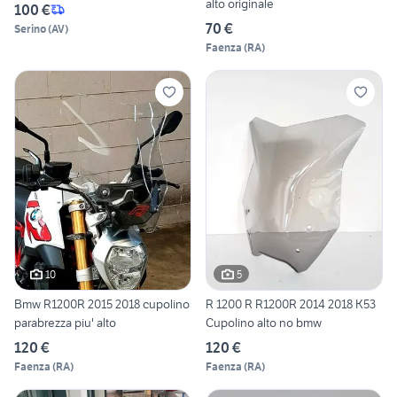
alto originale
100 €
70 €
Serino
(
AV
)
Faenza
(
RA
)
10
5
Bmw R1200R 2015 2018 cupolino
R 1200 R R1200R 2014 2018 K53
parabrezza piu' alto
Cupolino alto no bmw
120 €
120 €
Faenza
(
RA
)
Faenza
(
RA
)