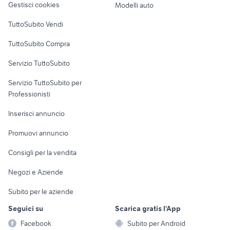
Gestisci cookies
Modelli auto
Case vacanza
TuttoSubito Vendi
Uffici e Locali
TuttoSubito Compra
commerciali
Servizio TuttoSubito
elettronica
per la casa e la
sports e hobby
Servizio TuttoSubito per
persona
Informatica
Animali
Professionisti
Arredamento e
Console e
Accessori per
Casalinghi
Inserisci annuncio
Videogiochi
animali
Elettrodomestici
Promuovi annuncio
Audio/Video
Musica e Film
Giardino e Fai da te
Consigli per la vendita
Fotografia
Libri e Riviste
Abbigliamento e
Negozi e Aziende
Telefonia
Strumenti Musicali
Accessori
Subito per le aziende
Sports
Tutto per i bambini
Seguici su
Scarica gratis l'App
Biciclette
Facebook
Subito per Android