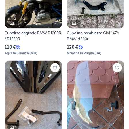
5
2
Cupolino originale BMW R1200R
Cupolino parabrezza GIVI 147A
/ R1250R
BMW r1200r
110 €
120 €
Agrate Brianza
(
MB
)
Gravina in Puglia
(
BA
)
6