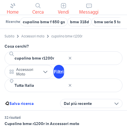
Home
Cerca
Vendi
Messaggi
cupolino bmw f 650 gs
bmw 318d
bmw serie 5 touri
Ricerche
Subito
Accessori moto
cupolino bmw r1200r
Cosa cerchi?
Accessori
Filtri
Moto
Salva ricerca
Dal più recente
32 risultati
Cupolino bmw r1200r in Accessori moto