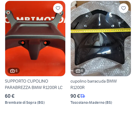
6
6
SUPPORTO CUPOLINO
cupolino barracuda BMW
PARABREZZA BMW R1200R LC
R1200R
60 €
90 €
Brembate di Sopra
(
BG
)
Toscolano-Maderno
(
BS
)