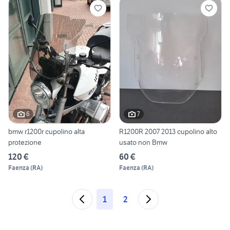
6
7
bmw r1200r cupolino alta
R1200R 2007 2013 cupolino alto
protezione
usato non Bmw
120 €
60 €
Faenza
(
RA
)
Faenza
(
RA
)
1
2