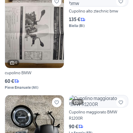
Cupolino alto ztechnic bmw
135 €
Biella
(
BI
)
6
cupolino BMW
60 €
Pieve Emanuele
(
MI
)
5
Cupolino maggiorato BMW
R1200R
90 €
La Spezia
(
SP
)