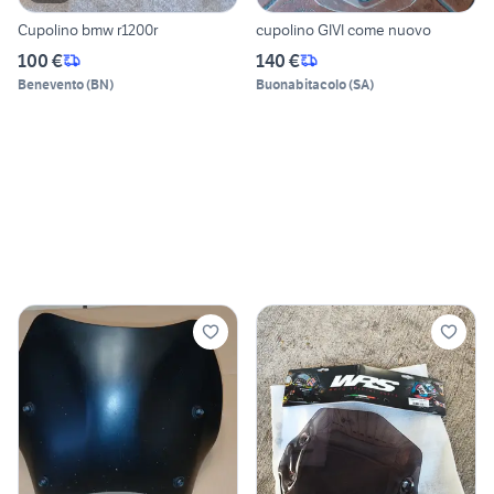
Cupolino bmw r1200r
cupolino GIVI come nuovo
100 €
140 €
Benevento
(
BN
)
Buonabitacolo
(
SA
)