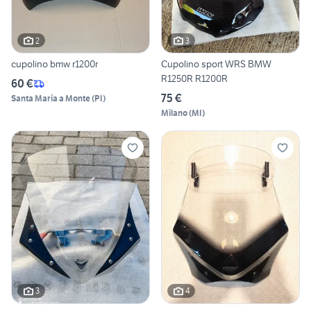
2
3
cupolino bmw r1200r
Cupolino sport WRS BMW
R1250R R1200R
60 €
75 €
Santa Maria a Monte
(
PI
)
Milano
(
MI
)
3
4