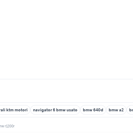
rali ktm motori
navigator 6 bmw usato
bmw 640d
bmw a2
b
bmw r1200r