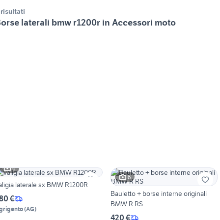
 risultati
orse laterali bmw r1200r in Accessori moto
6
6
aligia laterale sx BMW R1200R
Bauletto + borse interne originali
80 €
BMW R RS
grigento
(
AG
)
420 €