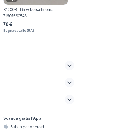
R1200RT Bmw borsa interna
71607680543
70 €
Bagnacavallo
(
RA
)
degna
ducati 1098 usata
typhoon 50
sports e hobby
a
Scarica gratis l'App
 d'adda
fiat regata accessori auto
Animali
Subito per Android
ento e