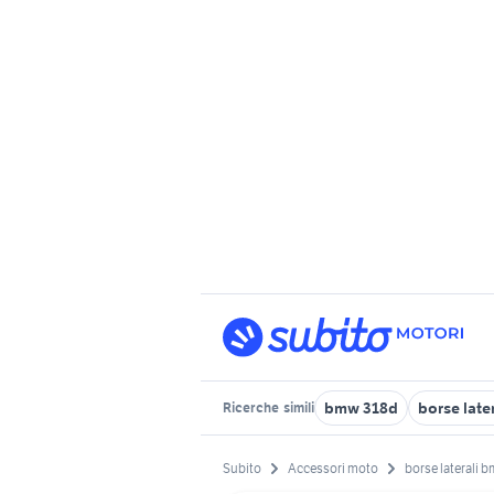
bmw 318d
borse late
Ricerche
simili
Subito
Accessori moto
borse laterali 