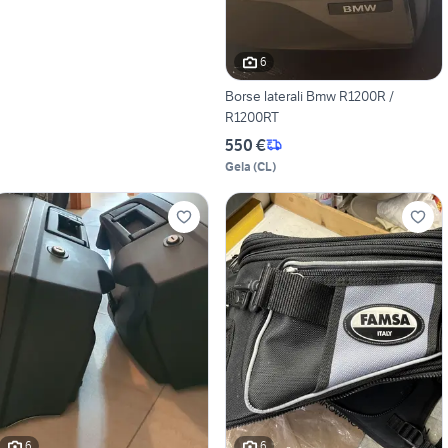
6
Borse laterali Bmw R1200R /
R1200RT
550 €
Gela
(
CL
)
6
6