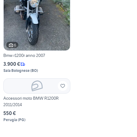
6
Bmw r1200r anno 2007
3.900 €
Sala Bolognese
(
BO
)
Accessori moto BMW R1200R
2011/2014
550 €
Perugia
(
PG
)