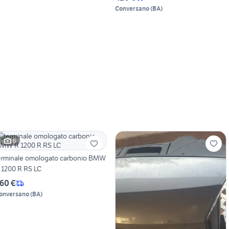
Conversano
(
BA
)
6
erminale omologato carbonio BMW
R 1200 R RS LC
60 €
onversano
(
BA
)