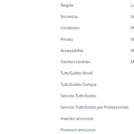
bmw r1200r 2011 moto
b
Accessori Auto
Camere/Posti l
psw cerchi
louis vuit
Regole
L
Moto e Scooter
Ville singole e
Sicurezza
S
Accessori Moto
Terreni e rustic
Condizioni
M
Nautica
Garage e box
Privacy
I
Caravan e Camper
Loft, mansarde 
Accessibilità
M
Veicoli commerciali
Case vacanza
Gestisci cookies
M
Uffici e Locali
TuttoSubito Vendi
commerciali
TuttoSubito Compra
Servizio TuttoSubito
Servizio TuttoSubito per Professionisti
Inserisci annuncio
Promuovi annuncio