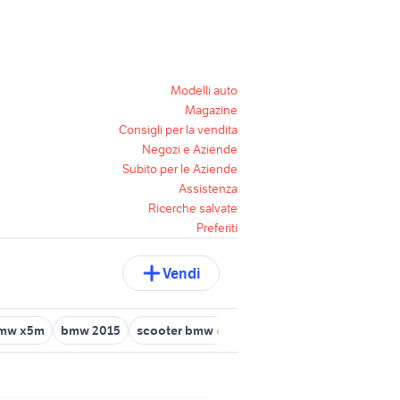
Modelli auto
Magazine
Consigli per la vendita
Negozi e Aziende
Subito per le Aziende
Assistenza
Ricerche salvate
Preferiti
Vendi
mw x5m
bmw 2015
scooter bmw elettrico
bmw c evolution