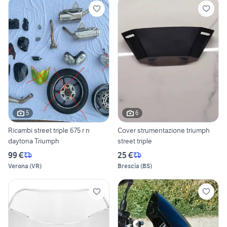
5
6
Ricambi street triple 675 r n
Cover strumentazione triumph
daytona Triumph
street triple
99 €
25 €
Verona
(
VR
)
Brescia
(
BS
)