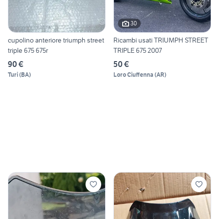
30
cupolino anteriore triumph street
Ricambi usati TRIUMPH STREET
triple 675 675r
TRIPLE 675 2007
90 €
50 €
Turi
(
BA
)
Loro Ciuffenna
(
AR
)