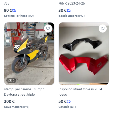
765
765 R 2023-24-25
90 €
30 €
Settimo Torinese
(
TO
)
Bastia Umbra
(
PG
)
6
stampi per carene Triumph
Cupolino street triple rs 2024
Daytona street triple
rosso
300 €
50 €
Cava Manara
(
PV
)
Catania
(
CT
)