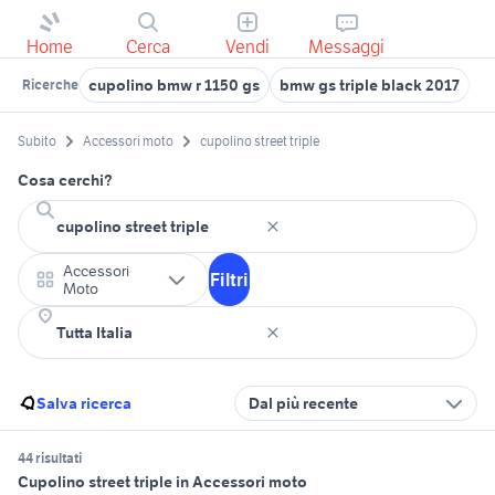
Home
Cerca
Vendi
Messaggi
cupolino bmw r 1150 gs
bmw gs triple black 2017
20
Ricerche
Subito
Accessori moto
cupolino street triple
Cosa cerchi?
Accessori
Filtri
Moto
Salva ricerca
Dal più recente
44 risultati
Cupolino street triple in Accessori moto