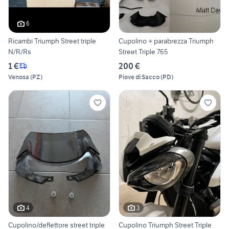
6
Ricambi Triumph Street triple
Cupolino + parabrezza Triumph
N/R/Rs
Street Triple 765
1 €
200 €
Venosa
(
PZ
)
Piove di Sacco
(
PD
)
4
3
Cupolino/deflettore street triple
Cupolino Triumph Street Triple