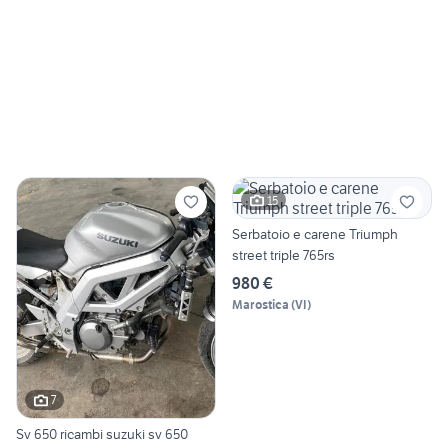
15
Serbatoio e carene Triumph
street triple 765rs
980 €
Marostica
(
VI
)
7
Sv 650 ricambi suzuki sv 650