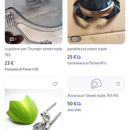
3
2
cupolino per Triumph street triple
parabrezza street triple
765
25 €
23 €
Carbonara al Ticino
(
PV
)
Fossalta di Piave
(
VE
)
Accessori Street triple 765 RS
50 €
Jesi
(
AN
)