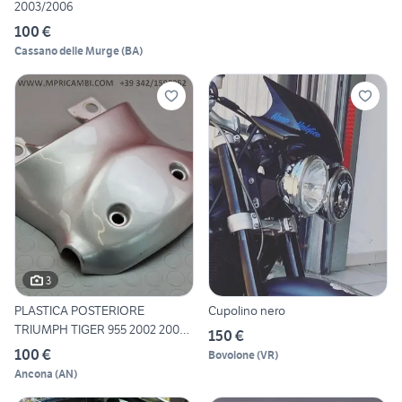
2003/2006
100 €
Cassano delle Murge
(
BA
)
3
PLASTICA POSTERIORE
Cupolino nero
TRIUMPH TIGER 955 2002 2006
150 €
95
100 €
Bovolone
(
VR
)
Ancona
(
AN
)