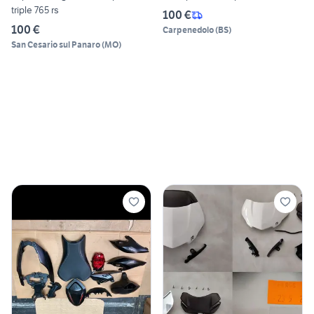
triple 765 rs
100 €
100 €
Carpenedolo
(
BS
)
San Cesario sul Panaro
(
MO
)