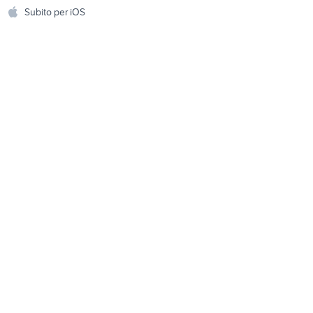
Accessori per animali
hi
Subito per iOS
Musica e Film
omestici
Libri e Riviste
e Fai da te
Strumenti Musicali
amento e
ri
Sports
 i bambini
Biciclette
Collezionismo