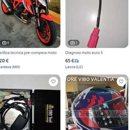
6
2
erifica tecnica pre-compera moto
Diagnosi moto euro 5
20 €
65 €
antova
(
MN
)
Lecco
(
LC
)