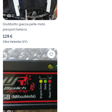
12
Giubbotto giacca pelle moto
prexport betevo
129 €
Vibo Valentia
(
VV
)
3