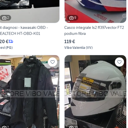
2
9
it diagnosi - kawasaki OBD -
Casco integrale ls2 ff397vector FT2
EALTECH HT-OBD-K01
podium fibra
20 €
119 €
revi
(
PG
)
Vibo Valentia
(
VV
)
7
10