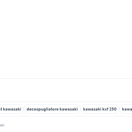
t kawasaki
decespugliatore kawasaki
kawasaki kxf 250
kawa
aki