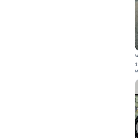
V
1
M