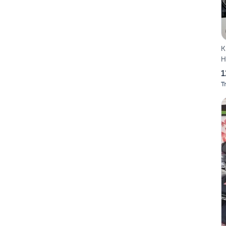
K
H
1
T