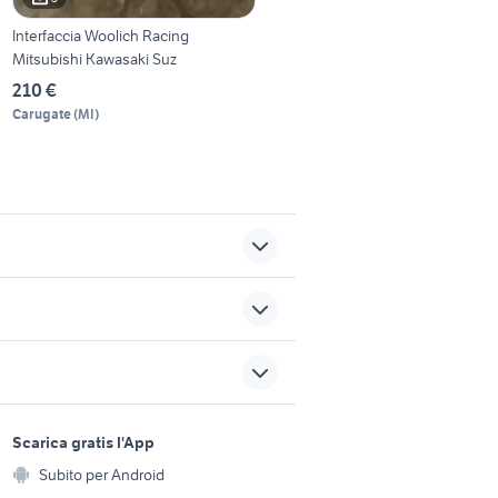
Interfaccia Woolich Racing
Mitsubishi Kawasaki Suz
210 €
Carugate
(
MI
)
a
scarico panigale v4 usato
presa din bmw
screamin eagle
sports e hobby
a
Scarica gratis l'App
cessori
ford mondeo
Animali
Subito per Android
ento e