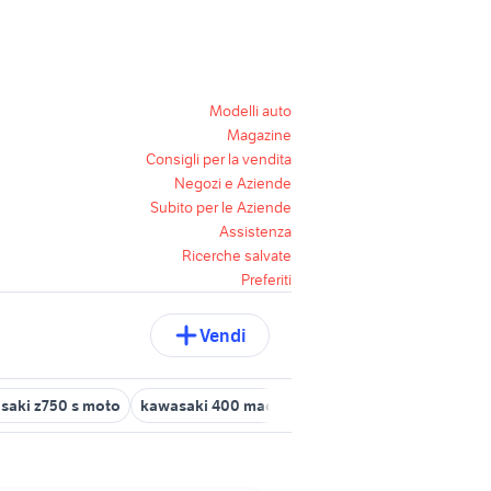
Modelli auto
Magazine
Consigli per la vendita
Negozi e Aziende
Subito per le Aziende
Assistenza
Ricerche salvate
Preferiti
Vendi
saki z750 s moto
kawasaki 400 mach 2 moto
z1000 kawasaki 2