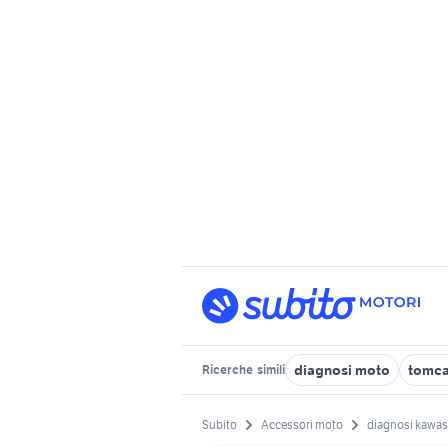
diagnosi moto
tomca
Ricerche
simili
Subito
Accessori moto
diagnosi kawas