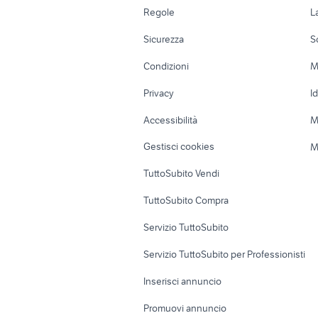
programma diagnosi auto
Accessori Auto
Camere/Posti l
Regole
L
k
Moto e Scooter
Ville singole e
Sicurezza
S
Accessori Moto
Terreni e rustic
Condizioni
M
Nautica
Garage e box
Privacy
I
Caravan e Camper
Loft, mansarde 
Accessibilità
M
Veicoli commerciali
Case vacanza
Gestisci cookies
M
Uffici e Locali
TuttoSubito Vendi
commerciali
TuttoSubito Compra
Servizio TuttoSubito
Servizio TuttoSubito per Professionisti
Inserisci annuncio
Promuovi annuncio