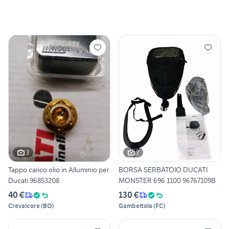
3
7
Tappo carico olio in Alluminio per
BORSA SERBATOIO DUCATI
Ducati 96853208
MONSTER 696 1100 96767109B
40 €
130 €
Crevalcore
(
BO
)
Gambettola
(
FC
)