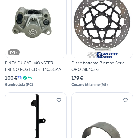
7
PINZA DUCATI MONSTER
Disco flottante Brembo Serie
FRENO POST CD 61140383AA
ORO 78b40878
VA
100 €
179 €
Gambettola
(
FC
)
Cusano Milanino
(
MI
)