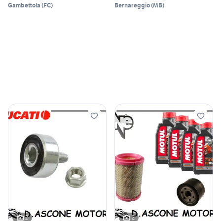
Gambettola
(
FC
)
Bernareggio
(
MB
)
2
2