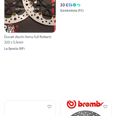
30 €
Gambettola
(
FC
)
5
Ducati dischi freno full flottanti
320 x 5,5mm
La Spezia
(
SP
)