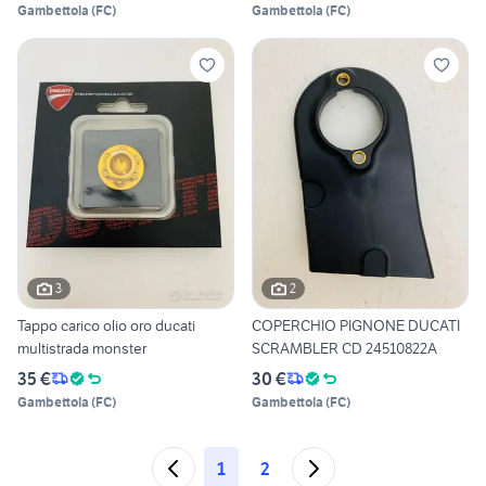
Gambettola
(
FC
)
Gambettola
(
FC
)
3
2
Tappo carico olio oro ducati
COPERCHIO PIGNONE DUCATI
multistrada monster
SCRAMBLER CD 24510822A
35 €
30 €
Gambettola
(
FC
)
Gambettola
(
FC
)
1
2