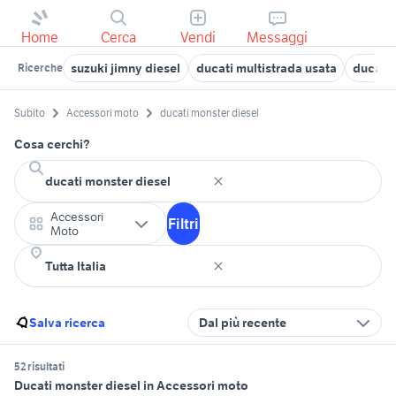
Home
Cerca
Vendi
Messaggi
suzuki jimny diesel
ducati multistrada usata
ducati 
Ricerche
Subito
Accessori moto
ducati monster diesel
Cosa cerchi?
Accessori
Filtri
Moto
Salva ricerca
Dal più recente
52 risultati
Ducati monster diesel in Accessori moto