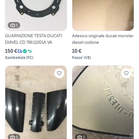
5
GUARNIZIONE TESTA DUCATI
Adesivo originale ducati monster
DIAVEL CD 78611001A VA
diesel codone
150 €
10 €
Gambettola
(
FC
)
Fosso'
(
VE
)
6
3