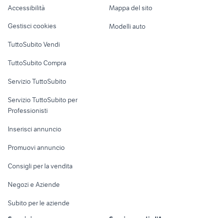
Accessibilità
Mappa del sito
Loft, mansarde e
Veicoli commerciali
altro
Gestisci cookies
Modelli auto
Case vacanza
TuttoSubito Vendi
Uffici e Locali
TuttoSubito Compra
commerciali
Servizio TuttoSubito
elettronica
per la casa e la
sports e hobby
Servizio TuttoSubito per
persona
Informatica
Animali
Professionisti
Arredamento e
Console e
Accessori per
Casalinghi
Inserisci annuncio
Videogiochi
animali
Elettrodomestici
Promuovi annuncio
Audio/Video
Musica e Film
Giardino e Fai da te
Consigli per la vendita
Fotografia
Libri e Riviste
Abbigliamento e
Negozi e Aziende
Telefonia
Strumenti Musicali
Accessori
Subito per le aziende
Sports
Tutto per i bambini