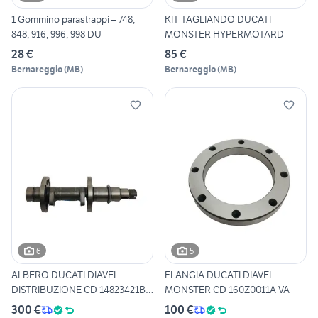
1 Gommino parastrappi – 748,
KIT TAGLIANDO DUCATI
848, 916, 996, 998 DU
MONSTER HYPERMOTARD
28 €
85 €
Bernareggio
(
MB
)
Bernareggio
(
MB
)
6
5
ALBERO DUCATI DIAVEL
FLANGIA DUCATI DIAVEL
DISTRIBUZIONE CD 14823421B
MONSTER CD 160Z0011A VA
VA
300 €
100 €