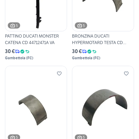
5
5
PATTINO DUCATI MONSTER
BRONZINA DUCATI
CATENA CD 44712471A VA
HYPERMOTARD TESTA CD
11210122AD VA
30 €
30 €
Gambettola
(
FC
)
Gambettola
(
FC
)
5
5