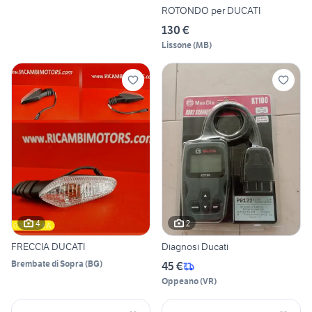
ROTONDO per DUCATI
130 €
Lissone
(
MB
)
4
2
FRECCIA DUCATI
Diagnosi Ducati
Brembate di Sopra
(
BG
)
45 €
Oppeano
(
VR
)