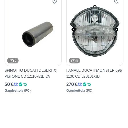
5
5
SPINOTTO DUCATI DESERT X
FANALE DUCATI MONSTER 696
PISTONE CD 12110781B VA
1100 CD 52010173B
50 €
270 €
Gambettola
(
FC
)
Gambettola
(
FC
)