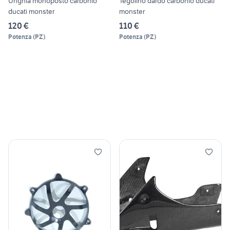
Unghia monoposto carbonio
Tegolino dardo carbonio ducati
ducati monster
monster
120 €
110 €
Potenza
(
PZ
)
Potenza
(
PZ
)