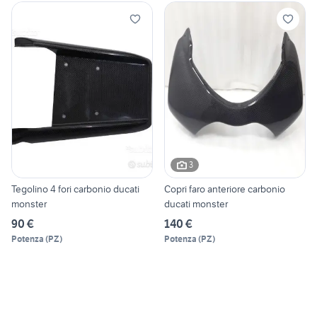
3
Tegolino 4 fori carbonio ducati
Copri faro anteriore carbonio
monster
ducati monster
90 €
140 €
Potenza
(
PZ
)
Potenza
(
PZ
)