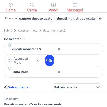
Home
Cerca
Vendi
Messaggi
camper ducato usato
ducati multistrada usata
duca
Ricerche
Subito
Accessori moto
ducati monster s2r
Cosa cerchi?
Accessori
Filtri
Moto
Salva ricerca
Dal più recente
581 risultati
Ducati monster s2r in Accessori moto