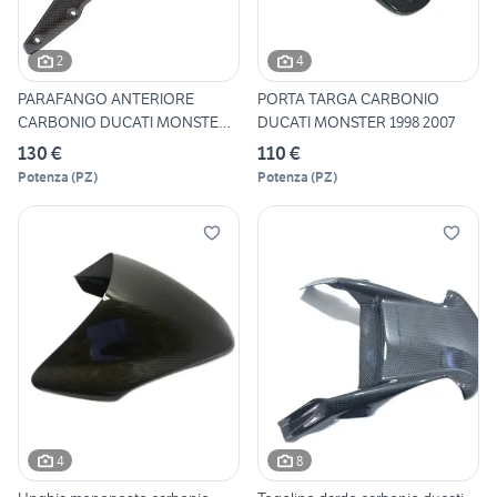
2
4
PARAFANGO ANTERIORE
PORTA TARGA CARBONIO
CARBONIO DUCATI MONSTER
DUCATI MONSTER 1998 2007
S2R S4
130 €
110 €
Potenza
(
PZ
)
Potenza
(
PZ
)
4
8