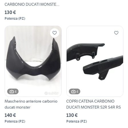
CARBONIO DUCATI MONSTER
620 69
130 €
Potenza
(
PZ
)
4
4
Mascherino anteriore carbonio
COPRI CATENA CARBONIO
ducati monster
DUCATI MONSTER S2R S4R RS
140 €
130 €
Potenza
(
PZ
)
Potenza
(
PZ
)