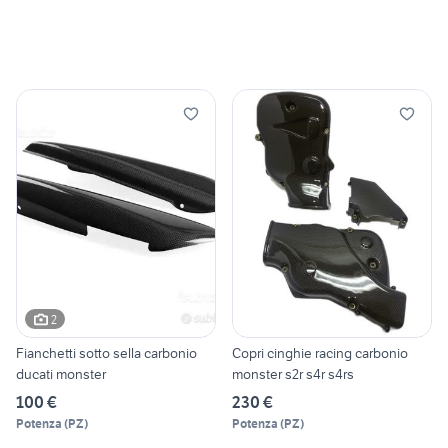
2
Fianchetti sotto sella carbonio
Copri cinghie racing carbonio
ducati monster
monster s2r s4r s4rs
100 €
230 €
Potenza
(
PZ
)
Potenza
(
PZ
)