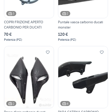
3
2
COPRI FRIZIONE APERTO
Puntale vasca carbonio ducati
CARBONIO PER DUCATI
monster
70 €
120 €
Potenza
(
PZ
)
Potenza
(
PZ
)
2
4