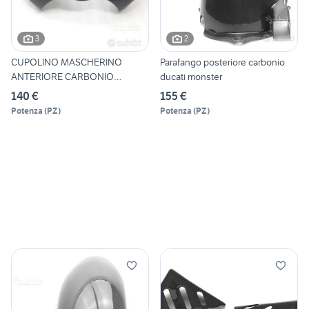
3
2
CUPOLINO MASCHERINO
Parafango posteriore carbonio
ANTERIORE CARBONIO
ducati monster
MONSTER
140 €
155 €
Potenza
(
PZ
)
Potenza
(
PZ
)