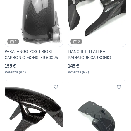
2
2
PARAFANGO POSTERIORE
FIANCHETTI LATERALI
CARBONIO MONSTER 600 750
RADIATORE CARBONIO
900
MONSTER S2R
155 €
145 €
Potenza
(
PZ
)
Potenza
(
PZ
)