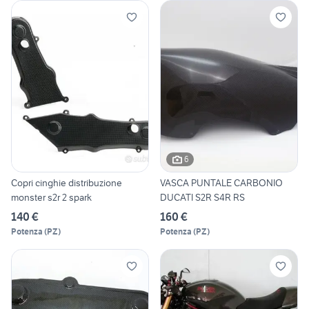
6
Copri cinghie distribuzione
VASCA PUNTALE CARBONIO
monster s2r 2 spark
DUCATI S2R S4R RS
140 €
160 €
Potenza
(
PZ
)
Potenza
(
PZ
)