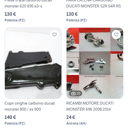
Prese d'aria carbonio ducati
PARA CATENA CARBONIO
monster 620 695 s2r s
DUCATI MONSTER S2R S4R RS
130 €
130 €
Potenza
(
PZ
)
Potenza
(
PZ
)
20
Copri cinghie carbonio ducati
RICAMBI MOTORE DUCATI
monster 900 / ss 900
MONSTER 696 2008 2014
140 €
24 €
Potenza
(
PZ
)
Ancona
(
AN
)