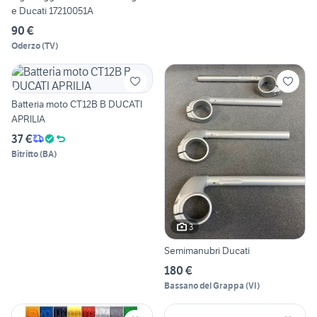
e Ducati 17210051A
90 €
Oderzo
(
TV
)
Batteria moto CT12B B DUCATI
APRILIA
37 €
Bitritto
(
BA
)
3
Semimanubri Ducati
180 €
Bassano del Grappa
(
VI
)