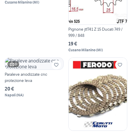
Cusano Milanino
(
MI
)
Pignone jtf741 Z 15 Ducati 749 /
999 / 848
19 €
Cusano Milanino
(
MI
)
8
Paraleve anodizzate cnc
protezione leva
20 €
Napoli
(
NA
)