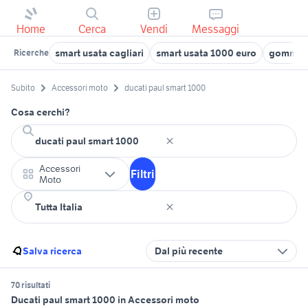
Home
Cerca
Vendi
Messaggi
smart usata cagliari
smart usata 1000 euro
gomme 
Ricerche
Subito
Accessori moto
ducati paul smart 1000
Cosa cerchi?
Accessori
Filtri
Moto
Salva ricerca
Dal più recente
70 risultati
Ducati paul smart 1000 in Accessori moto