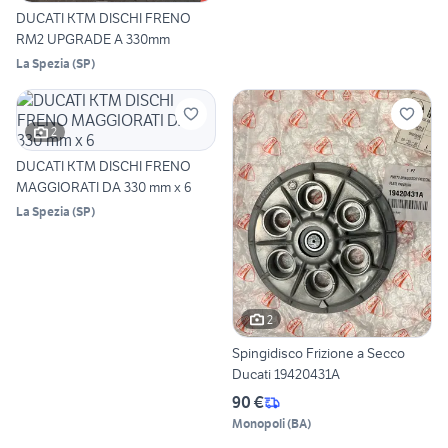
DUCATI KTM DISCHI FRENO
RM2 UPGRADE A 330mm
La Spezia
(
SP
)
2
DUCATI KTM DISCHI FRENO
MAGGIORATI DA 330 mm x 6
La Spezia
(
SP
)
2
Spingidisco Frizione a Secco
Ducati 19420431A
90 €
Monopoli
(
BA
)