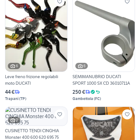
6
6
Leve freno frizione regolabili
SEMIMANUBRIO DUCATI
moto DUCATI
SPORT 1000 SX CD 36010711A
44 €
250 €
Trapani
(
TP
)
Gambettola
(
FC
)
2
CUSINETTO TENDI CINGHIA
Monster 400 600 620 695 75