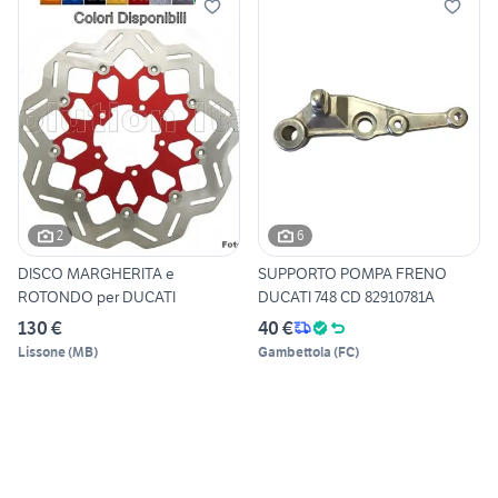
2
6
DISCO MARGHERITA e
SUPPORTO POMPA FRENO
ROTONDO per DUCATI
DUCATI 748 CD 82910781A
130 €
40 €
Lissone
(
MB
)
Gambettola
(
FC
)