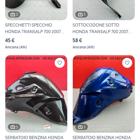
3
3
SPECCHIETTI SPECCHIO
SOTTOCODONE SOTTO
HONDA TRANSALP 700 2007
HONDA TRANSALP 700 2007
2013
2013 XL7
45 €
58 €
Ancona
(
AN
)
Ancona
(
AN
)
3
3
SERBATOIO BENZINA HONDA
SERBATOIO BENZINA HONDA