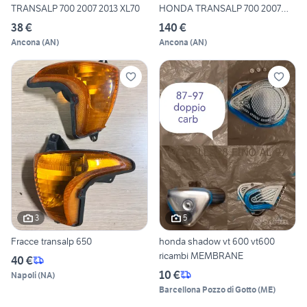
TRANSALP 700 2007 2013 XL70
HONDA TRANSALP 700 2007
2013
38 €
140 €
Ancona
(
AN
)
Ancona
(
AN
)
3
5
Fracce transalp 650
honda shadow vt 600 vt600
ricambi MEMBRANE
40 €
10 €
Napoli
(
NA
)
Barcellona Pozzo di Gotto
(
ME
)