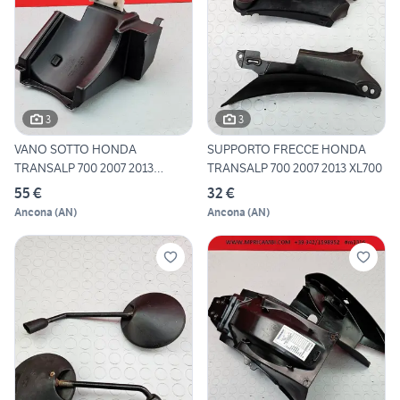
3
3
VANO SOTTO HONDA
SUPPORTO FRECCE HONDA
TRANSALP 700 2007 2013
TRANSALP 700 2007 2013 XL700
XL700V 200
55 €
32 €
Ancona
(
AN
)
Ancona
(
AN
)