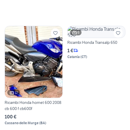
6
Ricambi Honda Transalp 650
1 €
Catania
(
CT
)
17
Ricambi Honda hornet 600 2008
cb 600 f cb600f
100 €
Cassano delle Murge
(
BA
)