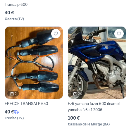
Transalp 600
40 €
Oderzo
(
TV
)
2
24
FRECCE TRANSALP 650
Fz6 yamaha fazer 600 ricambi
yamaha fz6 s1 2006
40 €
100 €
Treviso
(
TV
)
Cassano delle Murge
(
BA
)