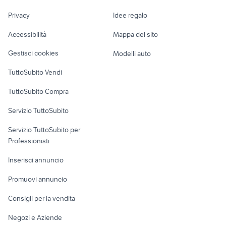
carburatore 22
Nautica
lavoro
provincia
Privacy
Idee regalo
Garage e box
520i e34 accessori auto
parafango enduro cross
Caravan e Camper
Accessibilità
Mappa del sito
Loft, mansarde e
Veicoli commerciali
altro
Gestisci cookies
Modelli auto
Case vacanza
TuttoSubito Vendi
Uffici e Locali
TuttoSubito Compra
commerciali
Servizio TuttoSubito
elettronica
per la casa e la
sports e hobby
Servizio TuttoSubito per
persona
Informatica
Animali
Professionisti
Arredamento e
Console e
Accessori per
Casalinghi
Inserisci annuncio
Videogiochi
animali
Elettrodomestici
Promuovi annuncio
Audio/Video
Musica e Film
Giardino e Fai da te
Consigli per la vendita
Fotografia
Libri e Riviste
Abbigliamento e
Negozi e Aziende
Telefonia
Strumenti Musicali
Accessori