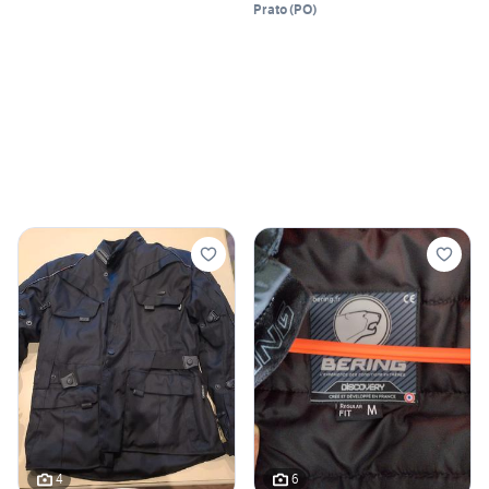
Prato
(
PO
)
4
6