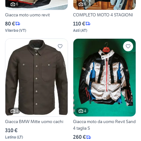
6
6
Giacca moto uomo revit
COMPLETO MOTO 4 STAGIONI
80 €
110 €
Viterbo
(
VT
)
Asti
(
AT
)
4
4
Giacca BMW Mitte uomo cachi
Giacca moto da uomo Revit Sand
4 taglia S
310 €
260 €
Latina
(
LT
)