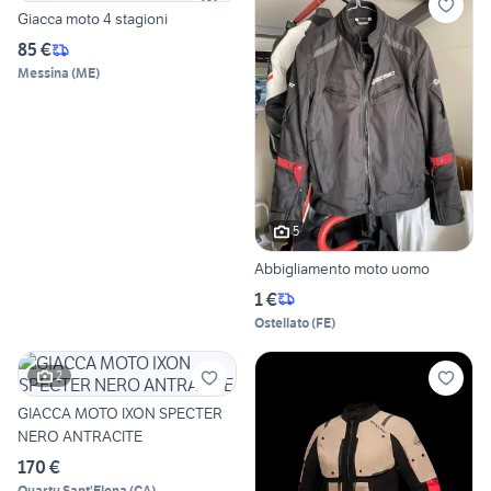
Giacca moto 4 stagioni
85 €
Messina
(
ME
)
5
Abbigliamento moto uomo
1 €
Ostellato
(
FE
)
2
GIACCA MOTO IXON SPECTER
NERO ANTRACITE
170 €
Quartu Sant'Elena
(
CA
)