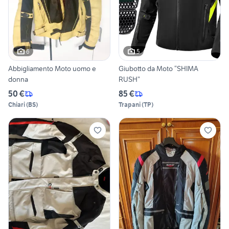
6
5
Abbigliamento Moto uomo e
Giubotto da Moto “SHIMA
donna
RUSH”
50 €
85 €
Chiari
(
BS
)
Trapani
(
TP
)