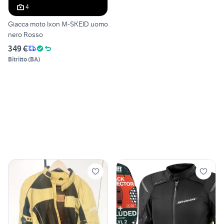
4
Giacca moto Ixon M-SKEID uomo
nero Rosso
349 €
Bitritto
(
BA
)