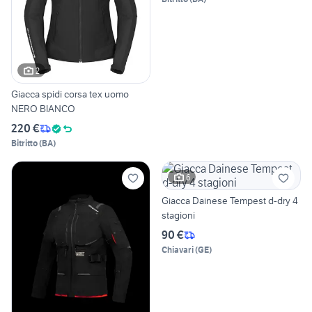
2
Giacca spidi corsa tex uomo
NERO BIANCO
220 €
Bitritto
(
BA
)
6
Giacca Dainese Tempest d-dry 4
stagioni
90 €
Chiavari
(
GE
)