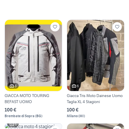
6
6
GIACCA MOTO TOURING
Giacca Tris Moto Dainese Uomo
BEFAST UOMO
Taglia XL 4 Stagioni
100 €
100 €
Brembate di Sopra
(
BG
)
Milano
(
MI
)
5