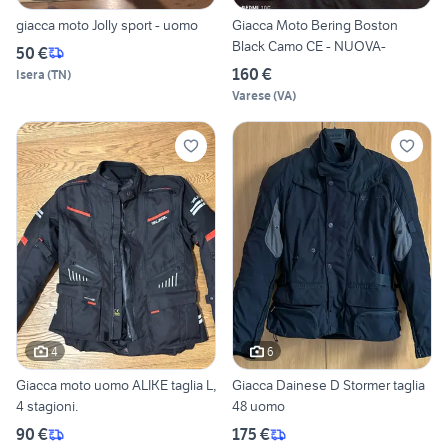
giacca moto Jolly sport - uomo
Giacca Moto Bering Boston
Black Camo CE - NUOVA-
50 €
160 €
Isera
(
TN
)
Varese
(
VA
)
4
6
Giacca moto uomo ALIKE taglia L,
Giacca Dainese D Stormer taglia
4 stagioni.
48 uomo
90 €
175 €