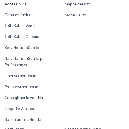
Accessibilità
Mappa del sito
epoca moto Foggia provincia
beta eikon 150
Loft, mansarde e
Veicoli commerciali
altro
Gestisci cookies
Modelli auto
Case vacanza
TuttoSubito Vendi
Uffici e Locali
TuttoSubito Compra
commerciali
Servizio TuttoSubito
elettronica
per la casa e la
sports e hobby
Servizio TuttoSubito per
persona
Informatica
Animali
Professionisti
Arredamento e
Console e
Accessori per
Casalinghi
Inserisci annuncio
Videogiochi
animali
Elettrodomestici
Promuovi annuncio
Audio/Video
Musica e Film
Giardino e Fai da te
Consigli per la vendita
Fotografia
Libri e Riviste
Abbigliamento e
Negozi e Aziende
Telefonia
Strumenti Musicali
Accessori
Subito per le aziende
Sports
Tutto per i bambini
Seguici su
Scarica gratis l'App