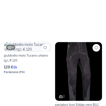
6
giubbotto moto Tucano urbano
tg L € 120
120 €
Pordenone
(
PN
)
2
pantaloni Ixon Eddas nero BLU