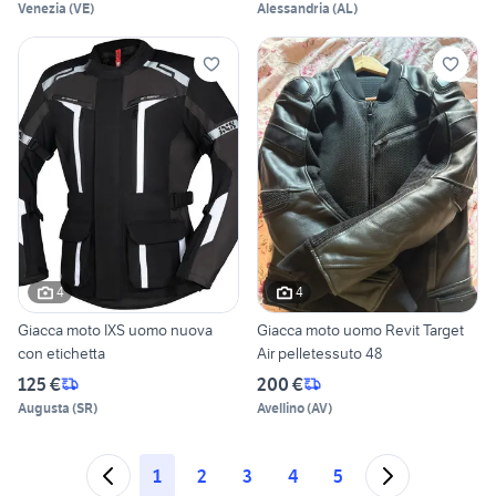
Venezia
(
VE
)
Alessandria
(
AL
)
4
4
Giacca moto IXS uomo nuova
Giacca moto uomo Revit Target
con etichetta
Air pelletessuto 48
125 €
200 €
Augusta
(
SR
)
Avellino
(
AV
)
1
2
3
4
5