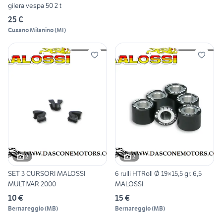
gilera vespa 50 2 t
25 €
Cusano Milanino
(
MI
)
2
2
SET 3 CURSORI MALOSSI
6 rulli HTRoll Ø 19×15,5 gr. 6,5
MULTIVAR 2000
MALOSSI
10 €
15 €
Bernareggio
(
MB
)
Bernareggio
(
MB
)