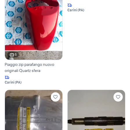
Carini
(
PA
)
6
Piaggio zip parafango nuovo
originali Quartz sfera
Carini
(
PA
)