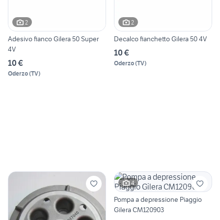
2
2
Adesivo fianco Gilera 50 Super
Decalco fianchetto Gilera 50 4V
4V
10 €
10 €
Oderzo
(
TV
)
Oderzo
(
TV
)
4
Pompa a depressione Piaggio
Gilera CM120903