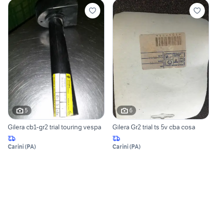
5
6
Gilera cb1-gr2 trial touring vespa
Gilera Gr2 trial ts 5v cba cosa
Carini
(
PA
)
Carini
(
PA
)