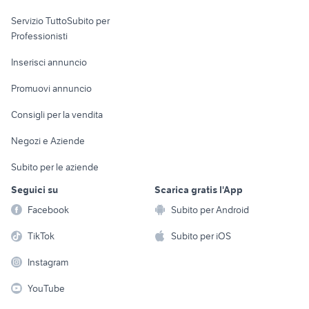
elettronica
per la casa e la
sports e hobby
Servizio TuttoSubito per
persona
Informatica
Animali
Professionisti
Arredamento e
Console e
Accessori per
Casalinghi
Inserisci annuncio
Videogiochi
animali
Elettrodomestici
Promuovi annuncio
Audio/Video
Musica e Film
Giardino e Fai da te
Consigli per la vendita
Fotografia
Libri e Riviste
Abbigliamento e
Negozi e Aziende
Telefonia
Strumenti Musicali
Accessori
Subito per le aziende
Sports
Tutto per i bambini
Seguici su
Scarica gratis l'App
Biciclette
Facebook
Subito per Android
Collezionismo
TikTok
Subito per iOS
Instagram
YouTube