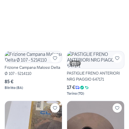
3
Frizione Campana Malossi Delta
PASTIGLIE FRENO ANTERIORI
Ø 107 - 5214110
NRG PIAGGIO 647171
85 €
17 €
Bitritto
(
BA
)
Torino
(
TO
)