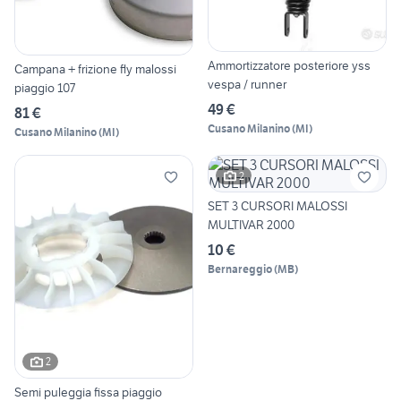
Ammortizzatore posteriore yss
Campana + frizione fly malossi
vespa / runner
piaggio 107
49 €
81 €
Cusano Milanino
(
MI
)
Cusano Milanino
(
MI
)
2
SET 3 CURSORI MALOSSI
MULTIVAR 2000
10 €
Bernareggio
(
MB
)
2
Semi puleggia fissa piaggio