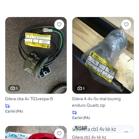
6
6
Gilera cba 4v TG1vespa t5
Gilera 4-4v-5v-trial touring
enduro Quartz zip
Carini
(
PA
)
Carini
(
PA
)
5
Gilera cb1 4v kk kz