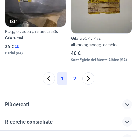
6
Piaggio vespa px special 50s
Gilera trial
Gilera 50 4v-4vs
alberoingranaggi cambio
35 €
40 €
Carini
(
PA
)
Sant'Egidio del Monte Albino
(
SA
)
1
2
Più cercati
Correlati
Richerche simili
Suggerimenti
Ricerche consigliate
italjet 50 anni 70
scooter gilera 50
moto usate viterbo
harley davidson 883
moto da strada
gilera runner blocco
gilera anni 50
ktm 690 usato