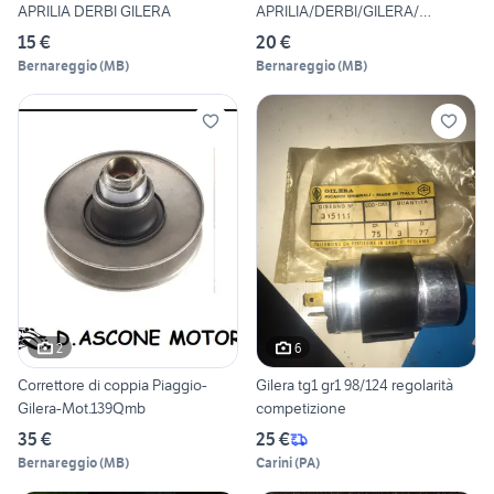
APRILIA DERBI GILERA
APRILIA/DERBI/GILERA/
PIAGGIO
15 €
20 €
Bernareggio
(
MB
)
Bernareggio
(
MB
)
2
6
Correttore di coppia Piaggio-
Gilera tg1 gr1 98/124 regolarità
Gilera-Mot.139Qmb
competizione
35 €
25 €
Bernareggio
(
MB
)
Carini
(
PA
)