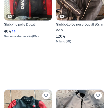
2
6
Giubbino pelle Ducati
Giubbotto Dainese Ducati 80s in
pelle
40 €
120 €
Guidonia Montecelio
(
RM
)
Milano
(
MI
)