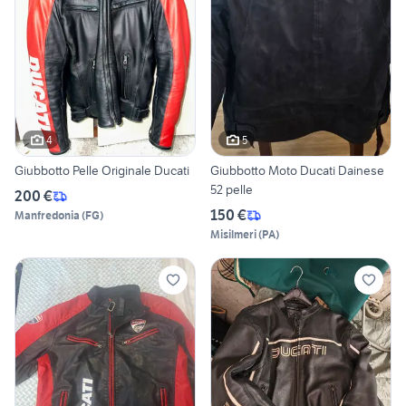
4
5
Giubbotto Pelle Originale Ducati
Giubbotto Moto Ducati Dainese
52 pelle
200 €
150 €
Manfredonia
(
FG
)
Misilmeri
(
PA
)