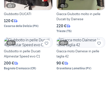
5
3
Giubbotto DUCATI
Giacca Giubotto molto in pelle
Ducati by Dainese
120 €
220 €
Casarsa della Delizia
(
PN
)
Trieste
(
TS
)
3
4
Giubbotto in pelle Ducati
Giacca moto Dainese in pelle
Alpinestar Speed evo C1
taglia 42
200 €
90 €
Bagnolo Cremasco
(
CR
)
Gravellona Lomellina
(
PV
)