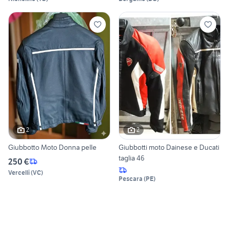
2
2
Giubbotto Moto Donna pelle
Giubbotti moto Dainese e Ducati
taglia 46
250 €
Vercelli
(
VC
)
Pescara
(
PE
)