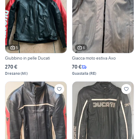
5
6
Giubbino in pelle Ducati
Giacca moto estiva Axo
270 €
70 €
Dresano
(
MI
)
Guastalla
(
RE
)