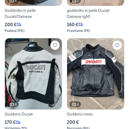
6
2
Giubbotto in pelle
giubbotto in pelle Ducati
Ducati/Dainese
Dainese tg50
200 €
160 €
Padova
(
PD
)
Frosinone
(
FR
)
6
4
Giubbino Ducati
Giubbino moto
170 €
200 €
Nichelino
(
TO
)
Bergamo
(
BG
)