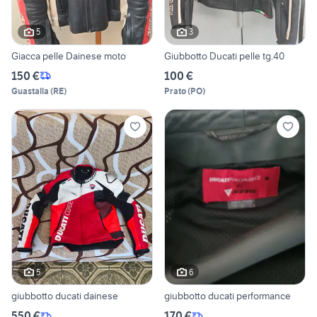
5
3
Giacca pelle Dainese moto
Giubbotto Ducati pelle tg.40
150 €
100 €
Guastalla
(
RE
)
Prato
(
PO
)
5
6
giubbotto ducati dainese
giubbotto ducati performance
550 €
170 €