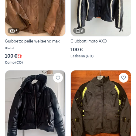
6
6
Giubbetto pelle wekeend max
Giubbotti moto AXO
mara
100 €
100 €
Latisana
(
UD
)
Como
(
CO
)