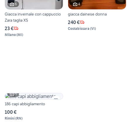
6
4
Giacca invernale con cappuccio
giacca dainese donna
Zara taglia XS
240 €
23 €
Costabissara
(
VI
)
Milano
(
MI
)
5
186 capi abbigliamento
100 €
Rimini
(
RN
)