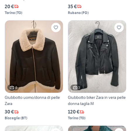
20 €
35 €
Torino
(
TO
)
Rubano
(
PD
)
4
3
Giubbotto uomo/donna di pelle
Giubbotto biker Zara in vera pelle
Zara
donna taglia M
30 €
120 €
Bisceglie
(
BT
)
Torino
(
TO
)