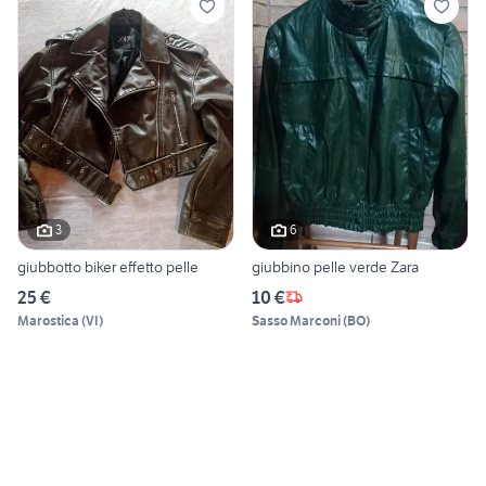
3
6
giubbotto biker effetto pelle
giubbino pelle verde Zara
25 €
10 €
Marostica
(
VI
)
Sasso Marconi
(
BO
)