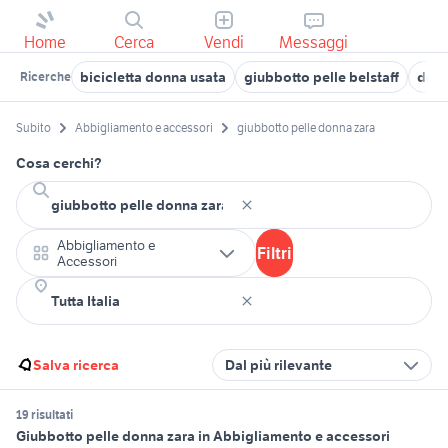
Home
Cerca
Vendi
Messaggi
bicicletta donna usata
giubbotto pelle belstaff
donn
Ricerche
Subito
Abbigliamento e accessori
giubbotto pelle donna zara
Cosa cerchi?
Abbigliamento e
Filtri
Accessori
Salva ricerca
Dal più rilevante
19 risultati
Giubbotto pelle donna zara in Abbigliamento e accessori