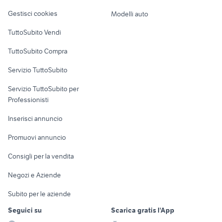
Veicoli commerciali
fendinebbia golf 4
marmitta sh 300 originale
altro
Gestisci cookies
Modelli auto
Case vacanza
TuttoSubito Vendi
Uffici e Locali
TuttoSubito Compra
commerciali
Servizio TuttoSubito
elettronica
per la casa e la
sports e hobby
Servizio TuttoSubito per
persona
Informatica
Animali
Professionisti
Arredamento e
Console e
Accessori per
Casalinghi
Inserisci annuncio
Videogiochi
animali
Elettrodomestici
Promuovi annuncio
Audio/Video
Musica e Film
Giardino e Fai da te
Consigli per la vendita
Fotografia
Libri e Riviste
Abbigliamento e
Negozi e Aziende
Telefonia
Strumenti Musicali
Accessori
Subito per le aziende
Sports
Tutto per i bambini
Seguici su
Scarica gratis l'App
Biciclette