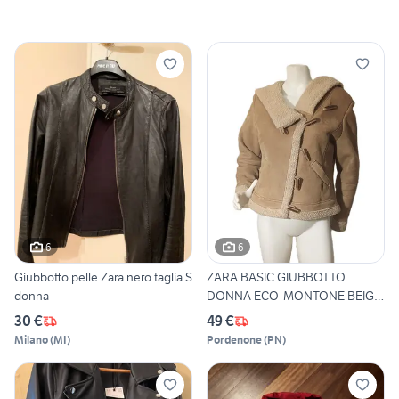
6
6
Giubbotto pelle Zara nero taglia S
ZARA BASIC GIUBBOTTO
donna
DONNA ECO-MONTONE BEIGE
L/XL
30 €
49 €
Milano
(
MI
)
Pordenone
(
PN
)