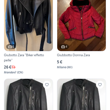
6
4
Giubotto Zara “Biker effetto
Giubbotto Donna Zara
pelle”
5 €
26 €
Milano
(
MI
)
Mondovi'
(
CN
)