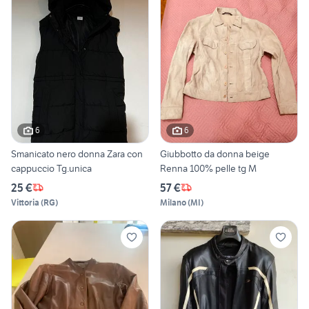
6
6
Smanicato nero donna Zara con
Giubbotto da donna beige
cappuccio Tg.unica
Renna 100% pelle tg M
25 €
57 €
Vittoria
(
RG
)
Milano
(
MI
)