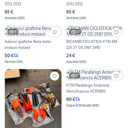
2011 2012
2011 2012
65 €
65 €
Ancona
(
AN
)
Ancona
(
AN
)
5
12
Adesivi grafiche Beta moto
RICAMBI CICLISTICA KTM MX
enduro motard
125 2T GS 1987 1990
50 €
24 €
Varese
(
VA
)
Ancona
(
AN
)
5
KTM Parafango Anteriore
Nero/Arancio ACERBIS
60 €
Capo d'Orlando
(
ME
)