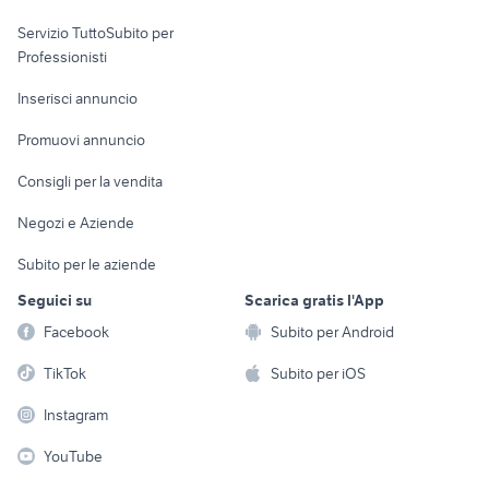
elettronica
per la casa e la
sports e hobby
Servizio TuttoSubito per
persona
Informatica
Animali
Professionisti
Arredamento e
Console e
Accessori per
Casalinghi
Inserisci annuncio
Videogiochi
animali
Elettrodomestici
Promuovi annuncio
Audio/Video
Musica e Film
Giardino e Fai da te
Consigli per la vendita
Fotografia
Libri e Riviste
Abbigliamento e
Negozi e Aziende
Telefonia
Strumenti Musicali
Accessori
Subito per le aziende
Sports
Tutto per i bambini
Seguici su
Scarica gratis l'App
Biciclette
Facebook
Subito per Android
Collezionismo
TikTok
Subito per iOS
Instagram
YouTube