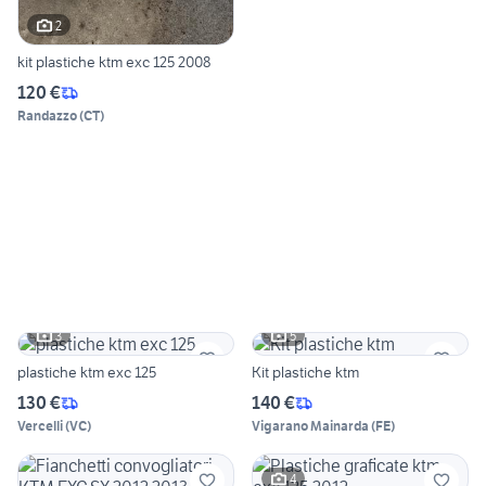
2
kit plastiche ktm exc 125 2008
120 €
Randazzo
(
CT
)
3
5
plastiche ktm exc 125
Kit plastiche ktm
130 €
140 €
Vercelli
(
VC
)
Vigarano Mainarda
(
FE
)
4