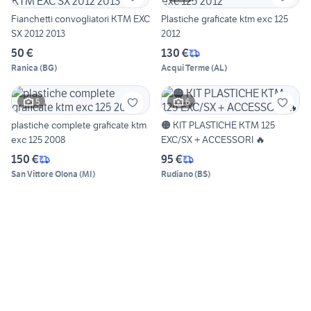
Fianchetti convogliatori KTM EXC
Plastiche graficate ktm exc 125
SX 2012 2013
2012
50 €
130 €
Ranica
(
BG
)
Acqui Terme
(
AL
)
5
6
plastiche complete graficate ktm
🟠 KIT PLASTICHE KTM 125
exc 125 2008
EXC/SX + ACCESSORI 🔥
150 €
95 €
San Vittore Olona
(
MI
)
Rudiano
(
BS
)