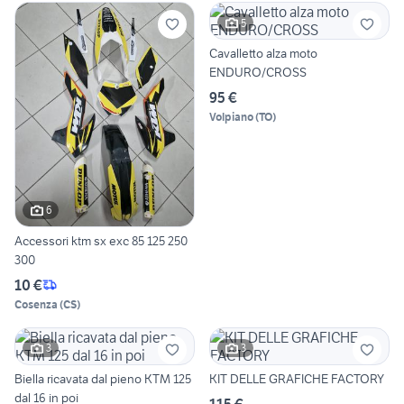
5
Cavalletto alza moto
ENDURO/CROSS
95 €
Volpiano
(
TO
)
6
Accessori ktm sx exc 85 125 250
300
10 €
Cosenza
(
CS
)
3
3
Biella ricavata dal pieno KTM 125
KIT DELLE GRAFICHE FACTORY
dal 16 in poi
115 €