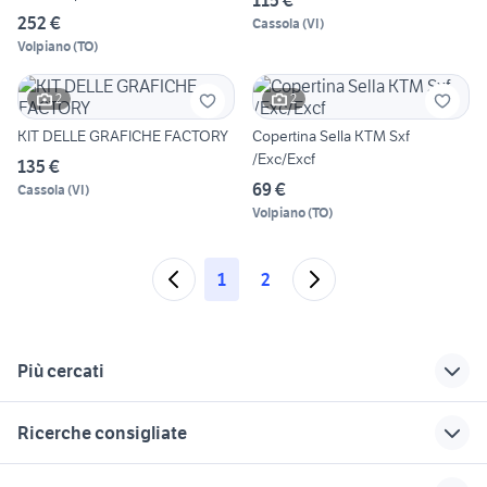
252 €
Cassola
(
VI
)
Volpiano
(
TO
)
2
2
KIT DELLE GRAFICHE FACTORY
Copertina Sella KTM Sxf
/Exc/Excf
135 €
69 €
Cassola
(
VI
)
Volpiano
(
TO
)
1
2
Più cercati
Correlati
Richerche simili
Suggerimenti
Ricerche consigliate
ktm 125 exc 2013
ktm exc 125 motard
ktm 450 exc 2010
2016
aprilia caponord usata
quad tgb usato
peugeot geopolis
piaggio ape 50