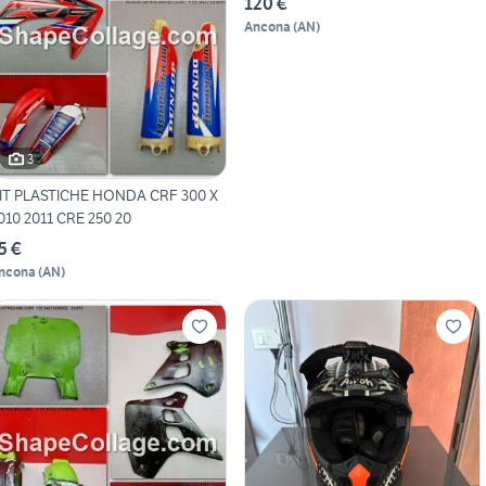
120 €
Ancona
(
AN
)
3
IT PLASTICHE HONDA CRF 300 X
010 2011 CRE 250 20
5 €
ncona
(
AN
)