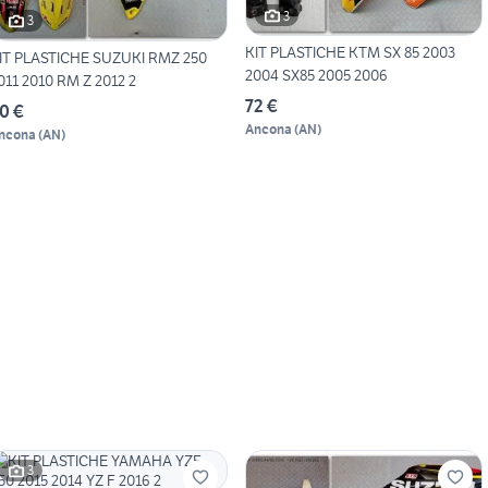
3
3
KIT PLASTICHE KTM SX 85 2003
IT PLASTICHE SUZUKI RMZ 250
2004 SX85 2005 2006
011 2010 RM Z 2012 2
72 €
0 €
Ancona
(
AN
)
ncona
(
AN
)
3