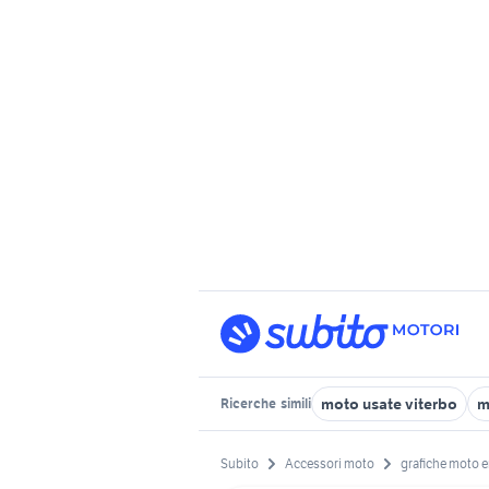
moto usate viterbo
m
Ricerche
simili
Subito
Accessori moto
grafiche moto 