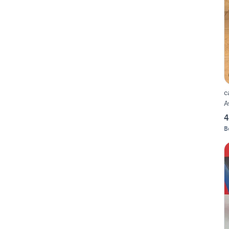
ca
A
4
B