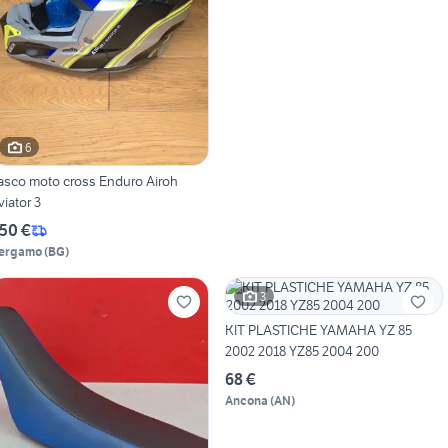
6
sco moto cross Enduro Airoh
viator 3
50 €
ergamo
(
BG
)
3
KIT PLASTICHE YAMAHA YZ 85
2002 2018 YZ85 2004 200
68 €
Ancona
(
AN
)