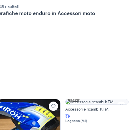
45 risultati
rafiche moto enduro in Accessori moto
6
Accessori e ricambi KTM
Legnano
(
MI
)