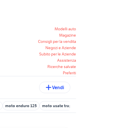
Modelli auto
Magazine
Consigli per la vendita
Negozi e Aziende
Subito per le Aziende
Assistenza
Ricerche salvate
Preferiti
Vendi
moto enduro 125
moto usate trapani e provincia
ktm 125 duk