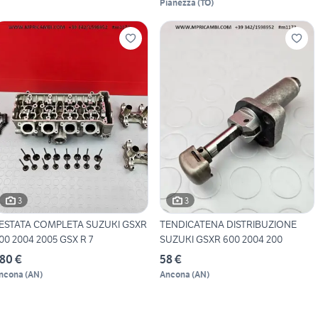
Pianezza
(
TO
)
3
3
ESTATA COMPLETA SUZUKI GSXR
TENDICATENA DISTRIBUZIONE
00 2004 2005 GSX R 7
SUZUKI GSXR 600 2004 200
80 €
58 €
ncona
(
AN
)
Ancona
(
AN
)