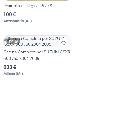
ricambi suzuki gsxr k5 / k8
100 €
Alessandria
(
AL
)
19
Carena Completa per SUZUKI GSXR
600 750 2004 2005
600 €
Milano
(
MI
)