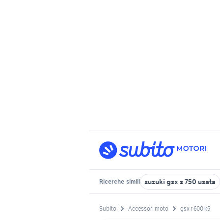
suzuki gsx s 750 usata
Ricerche
simili
Subito
Accessori moto
gsx r 600 k5