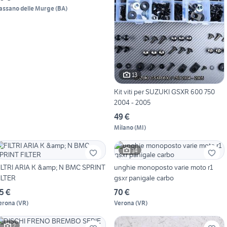
assano delle Murge
(
BA
)
13
Kit viti per SUZUKI GSXR 600 750
2004 - 2005
49 €
Milano
(
MI
)
14
ILTRI ARIA K &amp; N BMC SPRINT
unghie monoposto varie moto r1
ILTER
gsxr panigale carbo
5 €
70 €
erona
(
VR
)
Verona
(
VR
)
2