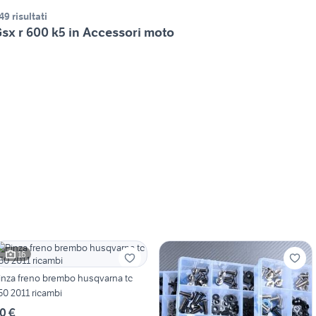
49 risultati
sx r 600 k5 in Accessori moto
16
inza freno brembo husqvarna tc
50 2011 ricambi
0 €