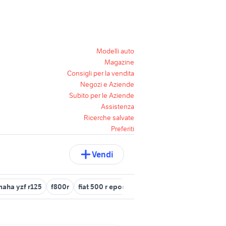
Modelli auto
Magazine
Consigli per la vendita
Negozi e Aziende
Subito per le Aziende
Assistenza
Ricerche salvate
Preferiti
Vendi
aha yzf r125
f800r
fiat 500 r epoca auto
cerchi 13 fiat 600
s