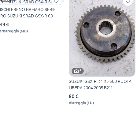
ISCHI FRENO BREMBO SERIE
RO SUZUKI SRAD GSX-R 60
49 €
ernareggio
(
MB
)
6
SUZUKI GSX-R K4 K5 600 RUOTA
LIBERA 2004 2005 B211
80 €
Viareggio
(
LU
)