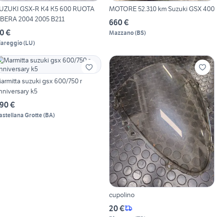
UZUKI GSX-R K4 K5 600 RUOTA
MOTORE 52.310 km Suzuki GSX 400
IBERA 2004 2005 B211
660 €
0 €
Mazzano
(
BS
)
iareggio
(
LU
)
armitta suzuki gsx 600/750 r
nniversary k5
90 €
astellana Grotte
(
BA
)
cupolino
20 €