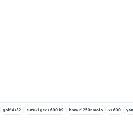
golf 4 r32
suzuki gsx r 600 k9
bmw r1250r moto
xr 600
yam