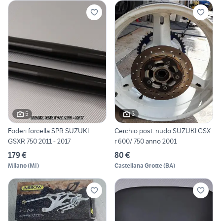
5
3
Foderi forcella SPR SUZUKI
Cerchio post. nudo SUZUKI GSX
GSXR 750 2011 - 2017
r 600/ 750 anno 2001
179 €
80 €
Milano
(
MI
)
Castellana Grotte
(
BA
)