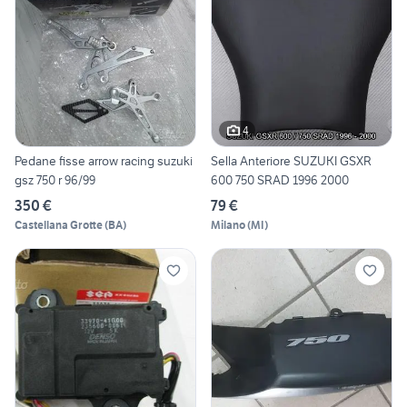
4
Pedane fisse arrow racing suzuki
Sella Anteriore SUZUKI GSXR
gsz 750 r 96/99
600 750 SRAD 1996 2000
350 €
79 €
Castellana Grotte
(
BA
)
Milano
(
MI
)