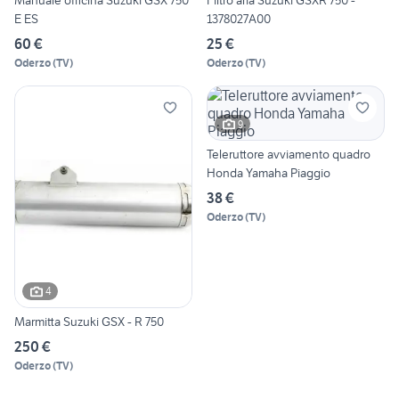
Manuale officina Suzuki GSX 750
Filtro aria Suzuki GSXR 750 -
E ES
1378027A00
60 €
25 €
Oderzo
(
TV
)
Oderzo
(
TV
)
9
Teleruttore avviamento quadro
Honda Yamaha Piaggio
38 €
Oderzo
(
TV
)
4
Marmitta Suzuki GSX - R 750
250 €
Oderzo
(
TV
)