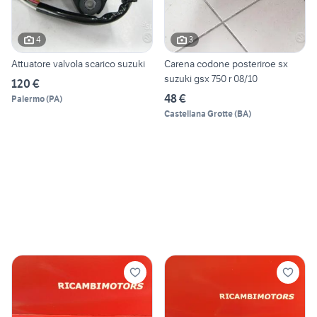
4
3
Attuatore valvola scarico suzuki
Carena codone posteriroe sx
suzuki gsx 750 r 08/10
120 €
48 €
Palermo
(
PA
)
Castellana Grotte
(
BA
)