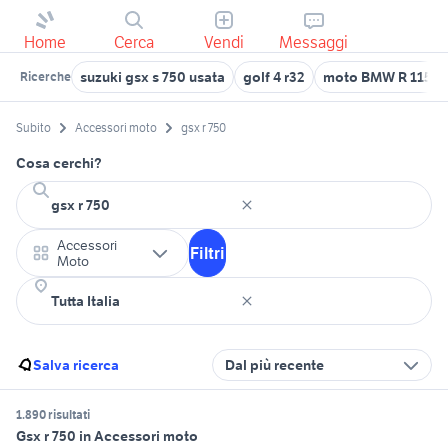
Home
Cerca
Vendi
Messaggi
suzuki gsx s 750 usata
golf 4 r32
moto BMW R 1150 
Ricerche
Subito
Accessori moto
gsx r 750
Cosa cerchi?
Accessori
Filtri
Moto
Salva ricerca
Dal più recente
1.890 risultati
Gsx r 750 in Accessori moto