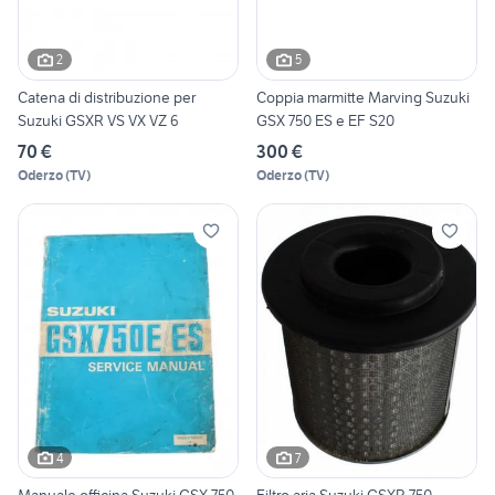
2
5
Catena di distribuzione per
Coppia marmitte Marving Suzuki
Suzuki GSXR VS VX VZ 6
GSX 750 ES e EF S20
70 €
300 €
Oderzo
(
TV
)
Oderzo
(
TV
)
4
7