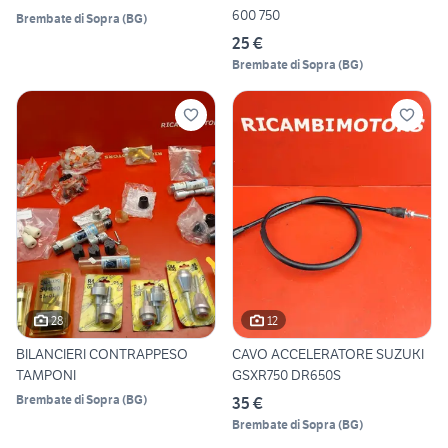
600 750
Brembate di Sopra
(
BG
)
25 €
Brembate di Sopra
(
BG
)
28
12
BILANCIERI CONTRAPPESO
CAVO ACCELERATORE SUZUKI
TAMPONI
GSXR750 DR650S
Brembate di Sopra
(
BG
)
35 €
Brembate di Sopra
(
BG
)