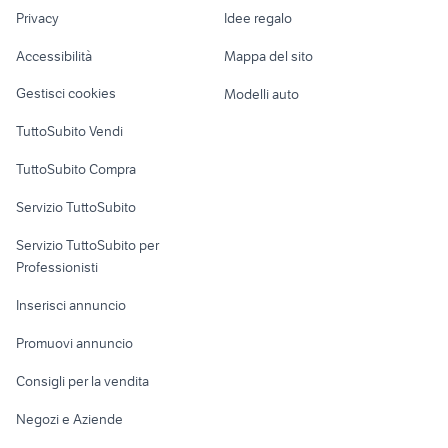
Nautica
lavoro
scarpe da ballo bologna
Privacy
Idee regalo
Garage e box
mini moto d acqua
abbigliamento
Caravan e Camper
Accessibilità
Mappa del sito
Loft, mansarde e
Veicoli commerciali
altro
Gestisci cookies
Modelli auto
Case vacanza
TuttoSubito Vendi
Uffici e Locali
TuttoSubito Compra
commerciali
Servizio TuttoSubito
elettronica
per la casa e la
sports e hobby
Servizio TuttoSubito per
persona
Informatica
Animali
Professionisti
Arredamento e
Console e
Accessori per
Casalinghi
Inserisci annuncio
Videogiochi
animali
Elettrodomestici
Promuovi annuncio
Audio/Video
Musica e Film
Giardino e Fai da te
Consigli per la vendita
Fotografia
Libri e Riviste
Abbigliamento e
Negozi e Aziende
Telefonia
Strumenti Musicali
Accessori