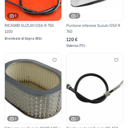
6
3
RICAMBI SUZUKI GSX-R 750
Puntone inferiore Suzuki GSX R
1100
750
Brembate di Sopra
(
BG
)
120 €
Oderzo
(
TV
)
6
2