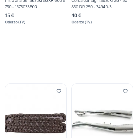
Filtro aria per Suzuki GSXR 600 e
Corda contagiri Suzuki GS 450
750 - 1378033E00
850 DR 250 - 34940-3
15 €
40 €
Oderzo
(
TV
)
Oderzo
(
TV
)