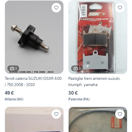
3
3
Tendi catena SUZUKI GSXR 600
Pastiglie freni anteriori suzuki.
/ 750 2008 - 2010
triumph. yamaha
49 €
30 €
Milano
(
MI
)
Palermo
(
PA
)