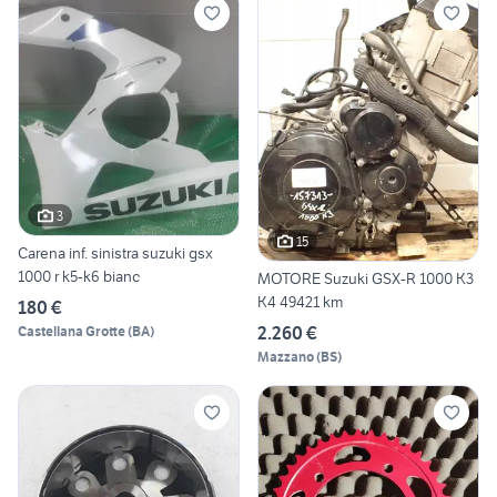
3
15
Carena inf. sinistra suzuki gsx
1000 r k5-k6 bianc
MOTORE Suzuki GSX-R 1000 K3
K4 49421 km
180 €
2.260 €
Castellana Grotte
(
BA
)
Mazzano
(
BS
)