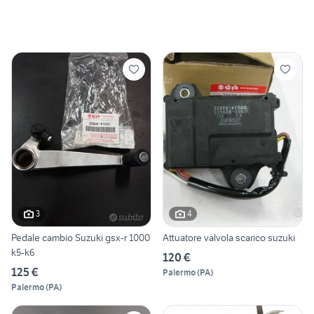
3
4
Pedale cambio Suzuki gsx-r 1000
Attuatore valvola scarico suzuki
k5-k6
120 €
125 €
Palermo
(
PA
)
Palermo
(
PA
)