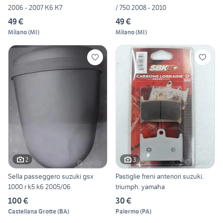
2006 - 2007 K6 K7
/ 750 2008 - 2010
49 €
49 €
Milano
(
MI
)
Milano
(
MI
)
2
3
Sella passeggero suzuki gsx
Pastiglie freni anteriori suzuki.
1000 r k5 k6 2005/06
triumph. yamaha
100 €
30 €
Castellana Grotte
(
BA
)
Palermo
(
PA
)