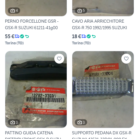
4
5
PERNO FORCELLONE GSR -
CAVO ARIA ARRICCHITORE
GSX-R SUZUKI 61211-41g00
GSX-R 750 1992/1995 SUZUKI
55 €
18 €
Torino
(
TO
)
Torino
(
TO
)
3
3
PATTINO GUIDA CATENA
SUPPORTO PEDANA DX GSX-R