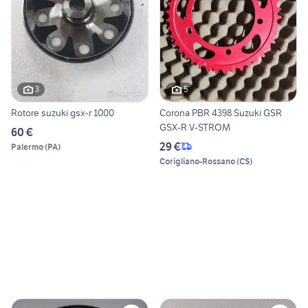
3
5
Rotore suzuki gsx-r 1000
Corona PBR 4398 Suzuki GSR
GSX-R V-STROM
60 €
29 €
Palermo
(
PA
)
Corigliano-Rossano
(
CS
)