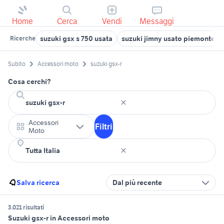
Home
Cerca
Vendi
Messaggi
suzuki gsx s 750 usata
suzuki jimny usato piemonte
Ricerche
Subito
Accessori moto
suzuki gsx-r
Cosa cerchi?
Accessori
Filtri
Moto
Salva ricerca
Dal più recente
3.021 risultati
Suzuki gsx-r in Accessori moto