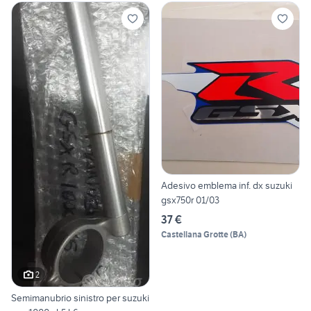
Adesivo emblema inf. dx suzuki
gsx750r 01/03
37 €
Castellana Grotte
(
BA
)
2
Semimanubrio sinistro per suzuki