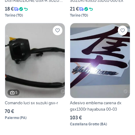
DISTRIBUZIONE GSX-R SUZUKI
SUZUKI 43531-33D01-000 EX
12
18 €
21 €
Torino
(
TO
)
Torino
(
TO
)
5
Comando luci sx suzuki gsx-r
Adesivo emblema carena dx
gsx1300r hayabusa 00-03
70 €
103 €
Palermo
(
PA
)
Castellana Grotte
(
BA
)