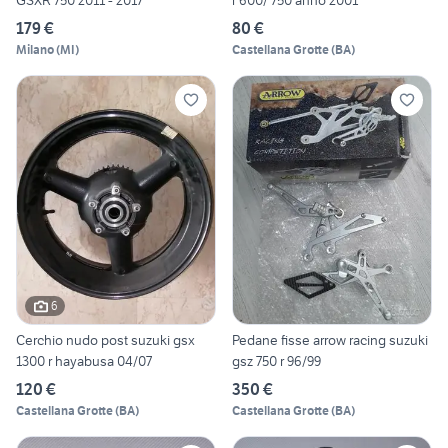
GSXR 750 2011 - 2017
r 600/ 750 anno 2001
179 €
80 €
Milano
(
MI
)
Castellana Grotte
(
BA
)
6
Cerchio nudo post suzuki gsx
Pedane fisse arrow racing suzuki
1300 r hayabusa 04/07
gsz 750 r 96/99
120 €
350 €
Castellana Grotte
(
BA
)
Castellana Grotte
(
BA
)