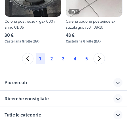
3
Corona post. suzuki gsx 600 r
Carena codone posteriroe sx
anno 01/05
suzuki gsx 750 r 08/10
30 €
48 €
Castellana Grotte
(
BA
)
Castellana Grotte
(
BA
)
1
2
3
4
5
Più cercati
Correlati
Richerche simili
Suggerimenti
Ricerche consigliate
suzuki 115 cv 4
suzuki gsxr 750
gsxr a lecce e
tempi usato
provincia
quad 250
naked 125
suzuki gsxr 1000
Tutte le categorie
suzuki in liguria
cagiva mito 125
f800r
suzuki gsxr 1000 k6
motorino si
usata
suzuki rm 500
moto
tm 300 2t
vespa 90 ss
motori
immobili
lavoro e servizi