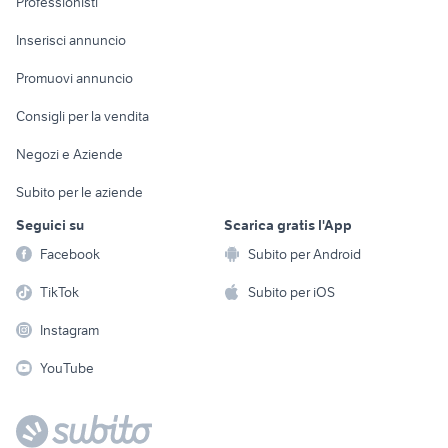
Professionisti
Arredamento e
Console e
Accessori per
Casalinghi
Inserisci annuncio
Videogiochi
animali
Elettrodomestici
Promuovi annuncio
Audio/Video
Musica e Film
Giardino e Fai da te
Consigli per la vendita
Fotografia
Libri e Riviste
Abbigliamento e
Negozi e Aziende
Telefonia
Strumenti Musicali
Accessori
Subito per le aziende
Sports
Tutto per i bambini
Seguici su
Scarica gratis l'App
Biciclette
Facebook
Subito per Android
Collezionismo
TikTok
Subito per iOS
Instagram
YouTube