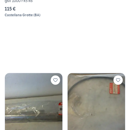
gsx 1000 r k5 k6
115 €
Castellana Grotte
(
BA
)