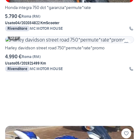
Honda integra 750 dct *garanzia*permute*rate
5.790 €
Roma
(
RM
)
Usato
04/2020
34822 Km
Scooter
Rivenditore
MC MOTOR HOUSE
9
Harley davidson street road 750*permute*rate*promo
4.990 €
Roma
(
RM
)
Usato
05/2019
21499 Km
Rivenditore
MC MOTOR HOUSE