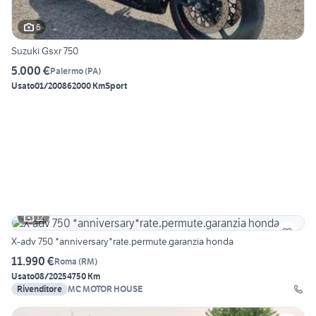
6
Suzuki Gsxr 750
5.000 €
Palermo
(
PA
)
Usato
01/2008
62000 Km
Sport
12
X-adv 750 *anniversary*rate.permute.garanzia honda
11.990 €
Roma
(
RM
)
Usato
08/2025
4750 Km
Rivenditore
MC MOTOR HOUSE