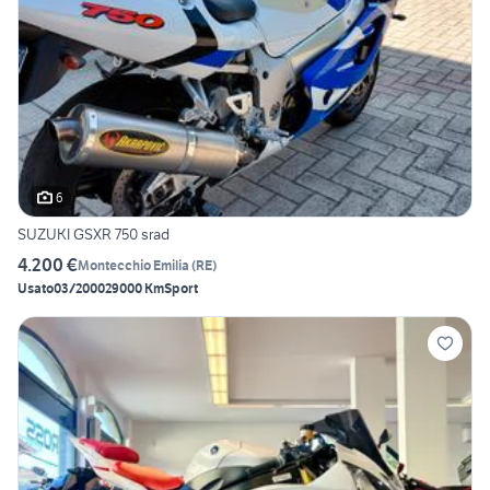
6
SUZUKI GSXR 750 srad
4.200 €
Montecchio Emilia
(
RE
)
Usato
03/2000
29000 Km
Sport