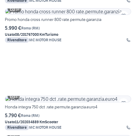
Rivenditore
MC MOTOR HOUSE
14
Promo honda cross runner 800 rate.permute.garanzia
5.990 €
Roma
(
RM
)
Usato
08/2017
67000 Km
Turismo
Rivenditore
MC MOTOR HOUSE
8
Honda integra 750 dct .rate.permute.garanzia.euro4
5.790 €
Roma
(
RM
)
Usato
11/2020
34889 Km
Scooter
Rivenditore
MC MOTOR HOUSE