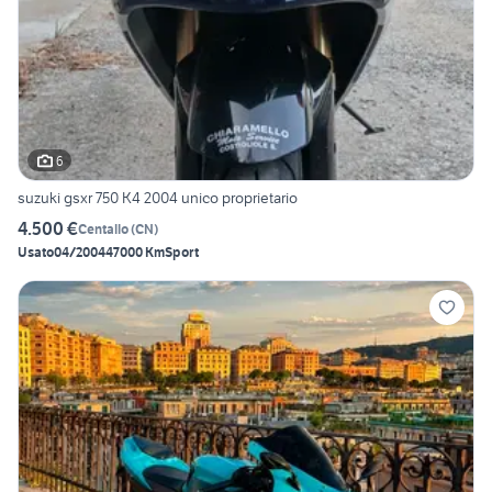
6
suzuki gsxr 750 K4 2004 unico proprietario
4.500 €
Centallo
(
CN
)
Usato
04/2004
47000 Km
Sport