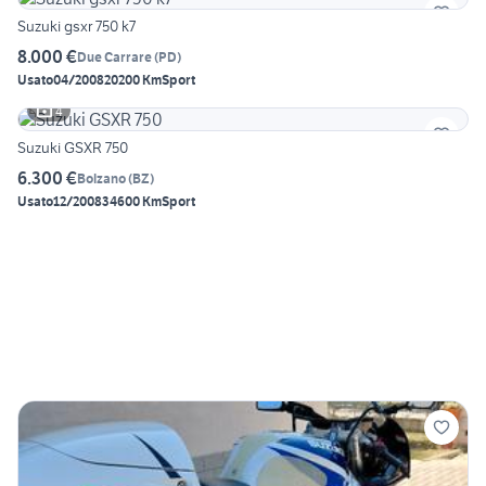
Suzuki gsxr 750 k7
8.000 €
Due Carrare
(
PD
)
Usato
04/2008
20200 Km
Sport
4
Suzuki GSXR 750
6.300 €
Bolzano
(
BZ
)
Usato
12/2008
34600 Km
Sport