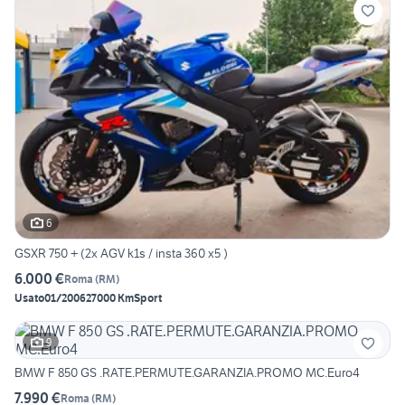
6
GSXR 750 + (2x AGV k1s / insta 360 x5 )
6.000 €
Roma
(
RM
)
Usato
01/2006
27000 Km
Sport
9
BMW F 850 GS .RATE.PERMUTE.GARANZIA.PROMO MC.Euro4
7.990 €
Roma
(
RM
)