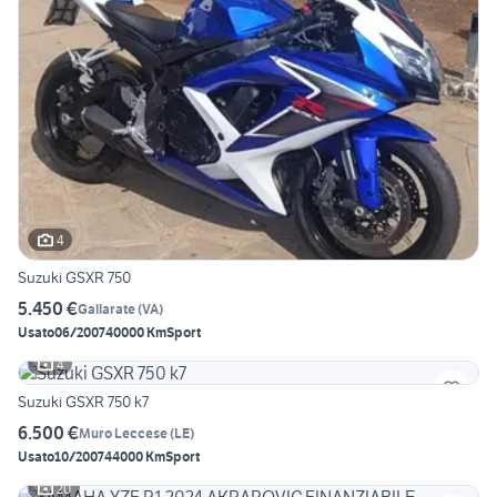
4
Suzuki GSXR 750
5.450 €
Gallarate
(
VA
)
Usato
06/2007
40000 Km
Sport
4
Suzuki GSXR 750 k7
6.500 €
Muro Leccese
(
LE
)
Usato
10/2007
44000 Km
Sport
20