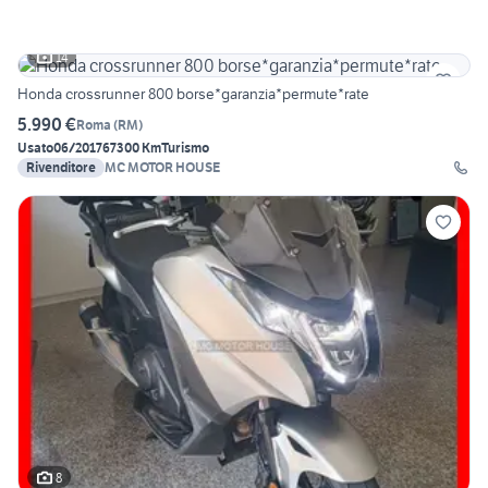
14
Honda crossrunner 800 borse*garanzia*permute*rate
5.990 €
Roma
(
RM
)
Usato
06/2017
67300 Km
Turismo
Rivenditore
MC MOTOR HOUSE
8