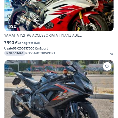
21
YAMAHA YZF R6 ACCESSORIATA FINANZIABILE
7.990 €
Canegrate
(
MI
)
Usato
06/2006
37000 Km
Sport
Rivenditore
ROSS MOTORSPORT