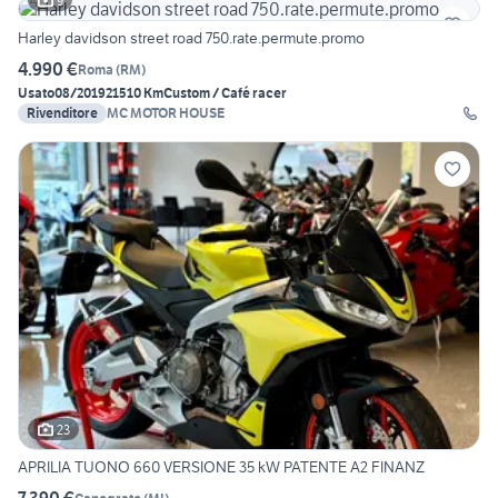
9
Harley davidson street road 750.rate.permute.promo
4.990 €
Roma
(
RM
)
Usato
08/2019
21510 Km
Custom / Café racer
Rivenditore
MC MOTOR HOUSE
23
APRILIA TUONO 660 VERSIONE 35 kW PATENTE A2 FINANZ