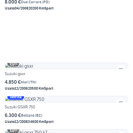
8.000 €
Due Carrare
(
PD
)
Usato
04/2008
20200 Km
Sport
6
Suzuki gsxr
4.850 €
Mori
(
TN
)
Usato
12/2006
20500 Km
Sport
Vetrina
Suzuki GSXR 750
6.300 €
Bolzano
(
BZ
)
Usato
12/2008
34600 Km
Sport
6