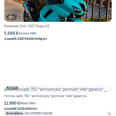
5
Kawasaki Zx6r 2007 Depo A2
5.500 €
Genova
(
GE
)
Usato
05/2007
39000 Km
Sport
12
Honda xadv 750 *anniversary*permute*rate*garanzia
11.990 €
Roma
(
RM
)
Usato
06/2025
4800 Km
Rivenditore
MC MOTOR HOUSE