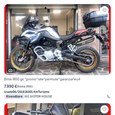
9
Bmw f850 gs *promo*rate*permute*garanzia*eu4
7.990 €
Roma
(
RM
)
Usato
06/2019
26001 Km
Turismo
Rivenditore
MC MOTOR HOUSE