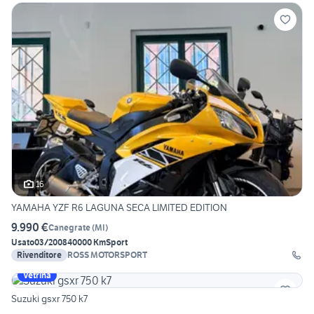
16
YAMAHA YZF R6 LAGUNA SECA LIMITED EDITION
9.990 €
Canegrate
(
MI
)
Usato
03/2008
40000 Km
Sport
Rivenditore
ROSS MOTORSPORT
Vetrina
Suzuki gsxr 750 k7