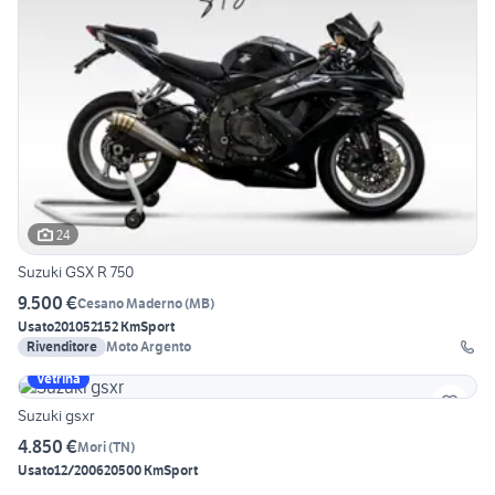
24
Suzuki GSX R 750
9.500 €
Cesano Maderno
(
MB
)
Usato
2010
52152 Km
Sport
Rivenditore
Moto Argento
Vetrina
Suzuki gsxr
4.850 €
Mori
(
TN
)
Usato
12/2006
20500 Km
Sport