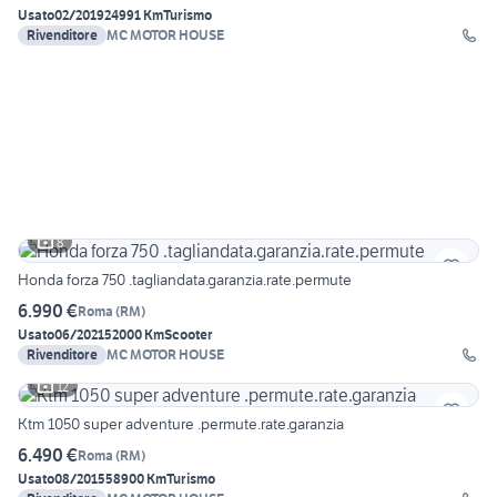
Usato
02/2019
24991 Km
Turismo
Rivenditore
MC MOTOR HOUSE
8
Honda forza 750 .tagliandata.garanzia.rate.permute
6.990 €
Roma
(
RM
)
Usato
06/2021
52000 Km
Scooter
Rivenditore
MC MOTOR HOUSE
12
Ktm 1050 super adventure .permute.rate.garanzia
6.490 €
Roma
(
RM
)
Usato
08/2015
58900 Km
Turismo