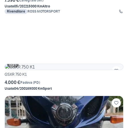
7.390 €
Canegrate
(
MI
)
Usato
05/2022
15000 Km
Altro
Rivenditore
ROSS MOTORSPORT
5
GSXR 750 K1
4.000 €
Padova
(
PD
)
Usato
04/2001
69000 Km
Sport