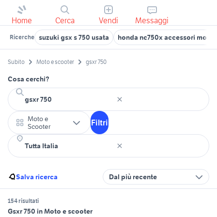
Home
Cerca
Vendi
Messaggi
suzuki gsx s 750 usata
honda nc750x accessori moto
Ricerche
Subito
Moto e scooter
gsxr 750
Cosa cerchi?
Moto e
Filtri
Scooter
Salva ricerca
Dal più recente
154 risultati
Gsxr 750 in Moto e scooter