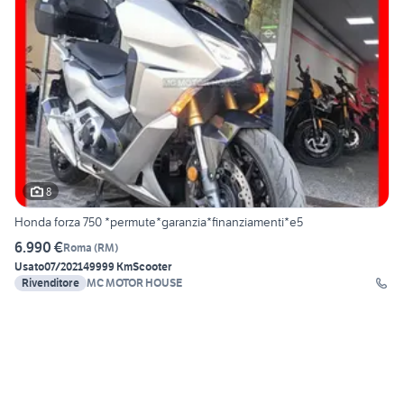
8
Honda forza 750 *permute*garanzia*finanziamenti*e5
6.990 €
Roma
(
RM
)
Usato
07/2021
49999 Km
Scooter
Rivenditore
MC MOTOR HOUSE