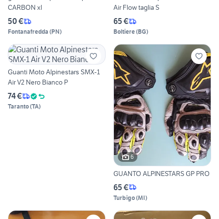
CARBON xl
Air Flow taglia S
50 €
65 €
Fontanafredda
(
PN
)
Boltiere
(
BG
)
Guanti Moto Alpinestars SMX-1
Air V2 Nero Bianco P
74 €
Taranto
(
TA
)
6
GUANTO ALPINESTARS GP PRO
65 €
Turbigo
(
MI
)