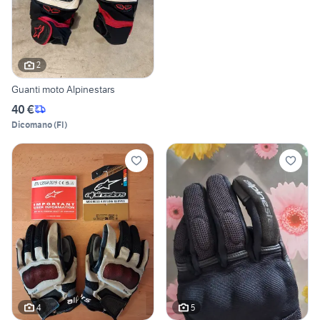
2
Guanti moto Alpinestars
40 €
Dicomano
(
FI
)
4
5