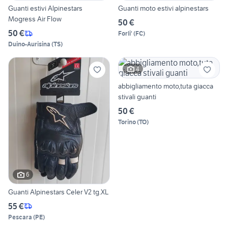
Guanti estivi Alpinestars
Guanti moto estivi alpinestars
Mogress Air Flow
50 €
50 €
Forli'
(
FC
)
Duino-Aurisina
(
TS
)
4
abbigliamento moto,tuta giacca
stivali guanti
50 €
Torino
(
TO
)
6
Guanti Alpinestars Celer V2 tg.XL
55 €
Pescara
(
PE
)