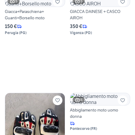
5
6
Giacca+Paraschiena+
GIACCA DAINESE + CASCO
Guanti+Borsello moto
AIROH
150 €
350 €
Perugia
(
PG
)
Vigonza
(
PD
)
6
Abbigliamento moto uomo
donna
Pontecorvo
(
FR
)