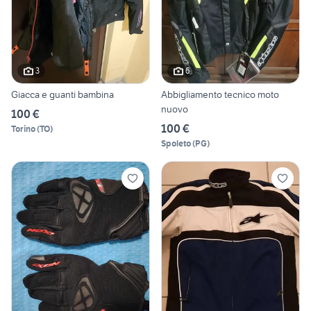
3
6
Giacca e guanti bambina
Abbigliamento tecnico moto
nuovo
100 €
100 €
Torino
(
TO
)
Spoleto
(
PG
)