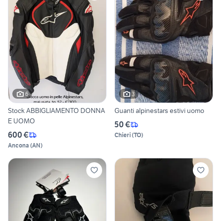
6
3
Stock ABBIGLIAMENTO DONNA
Guanti alpinestars estivi uomo
E UOMO
50 €
600 €
Chieri
(
TO
)
Ancona
(
AN
)