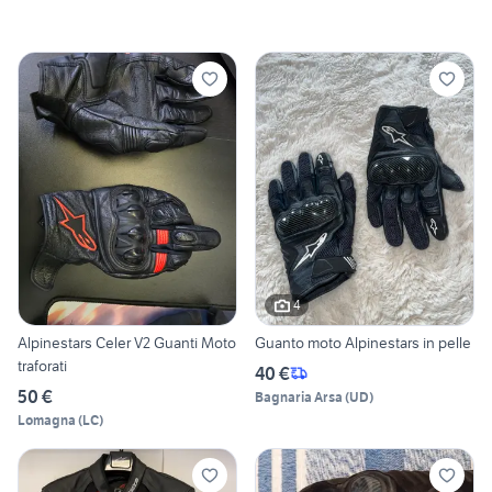
4
Alpinestars Celer V2 Guanti Moto
Guanto moto Alpinestars in pelle
traforati
40 €
50 €
Bagnaria Arsa
(
UD
)
Lomagna
(
LC
)