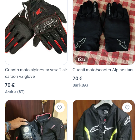
2
Guanto moto alpinestar smx-2 air
Guanti moto/scooter Alpinestars
carbon v2 glove
20 €
70 €
Bari
(
BA
)
Andria
(
BT
)