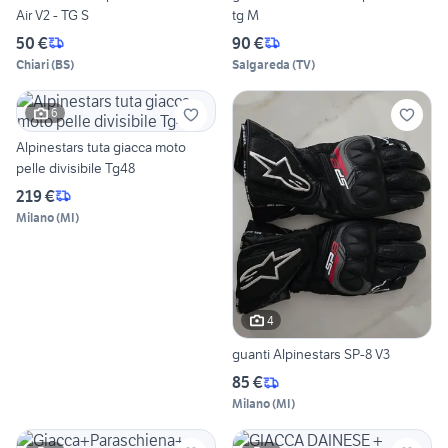
Air V2 - TG S
tg M
50 €
90 €
Chiari
(
BS
)
Salgareda
(
TV
)
6
Alpinestars tuta giacca moto
pelle divisibile Tg48
219 €
Milano
(
MI
)
4
guanti Alpinestars SP-8 V3
85 €
Milano
(
MI
)