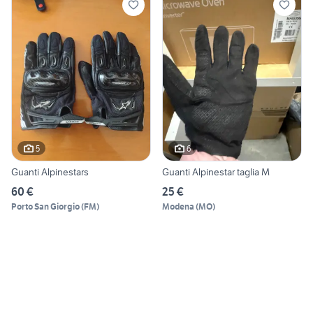
5
6
Guanti Alpinestars
Guanti Alpinestar taglia M
60 €
25 €
Porto San Giorgio
(
FM
)
Modena
(
MO
)