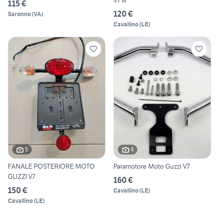
V7 III
115 €
120 €
Saronno
(
VA
)
Cavallino
(
LE
)
5
4
FANALE POSTERIORE MOTO
Paramotore Moto Guzzi V7
GUZZI V7
160 €
150 €
Cavallino
(
LE
)
Cavallino
(
LE
)