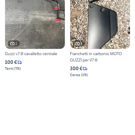
2
3
Guzzi v7 III cavalletto centrale
Fianchetti in carbonio MOTO
GUZZI per V7 III
100 €
300 €
Terni
(
TR
)
Cerea
(
VR
)