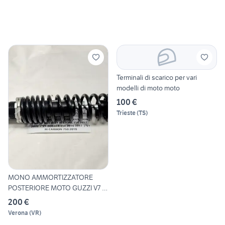
Terminali di scarico per vari
modelli di moto moto
100 €
Trieste
(
TS
)
MONO AMMORTIZZATORE
POSTERIORE MOTO GUZZI V7 III
S
200 €
Verona
(
VR
)