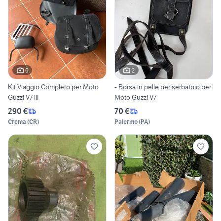
6
2
Kit Viaggio Completo per Moto
- Borsa in pelle per serbatoio per
Guzzi V7 III
Moto Guzzi V7
290 €
70 €
Crema
(
CR
)
Palermo
(
PA
)