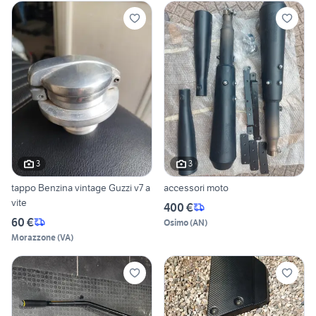
3
3
tappo Benzina vintage Guzzi v7 a
accessori moto
vite
400 €
60 €
Osimo
(
AN
)
Morazzone
(
VA
)