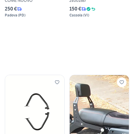
COME NUOVO
2s001587
250 €
150 €
Padova
(
PD
)
Cassola
(
VI
)