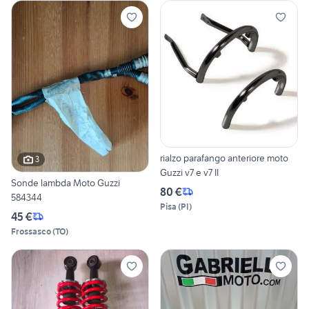
rialzo parafango anteriore moto
3
Guzzi v7 e v7 II
Sonde lambda Moto Guzzi
80 €
584344
Pisa
(
PI
)
45 €
Frossasco
(
TO
)