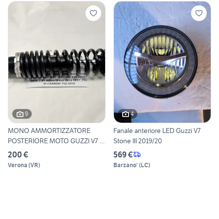
9
4
MONO AMMORTIZZATORE
Fanale anteriore LED Guzzi V7
POSTERIORE MOTO GUZZI V7 III
Stone III 2019/20
S
200 €
569 €
Verona
(
VR
)
Barzano'
(
LC
)