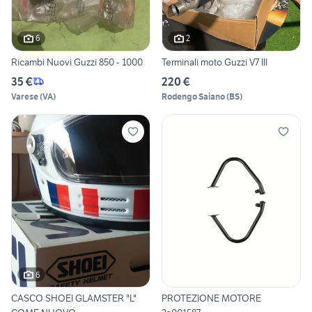
6
2
Ricambi Nuovi Guzzi 850 - 1000
Terminali moto Guzzi V7 III
35 €
220 €
Varese
(
VA
)
Rodengo Saiano
(
BS
)
6
CASCO SHOEI GLAMSTER "L"
PROTEZIONE MOTORE