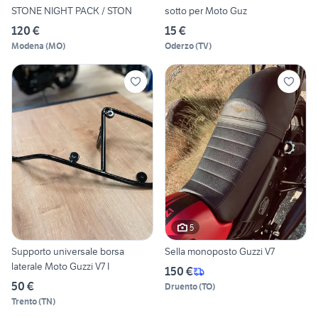
STONE NIGHT PACK / STON
sotto per Moto Guz
120 €
15 €
Modena
(
MO
)
Oderzo
(
TV
)
5
Supporto universale borsa
Sella monoposto Guzzi V7
laterale Moto Guzzi V7 I
150 €
50 €
Druento
(
TO
)
Trento
(
TN
)