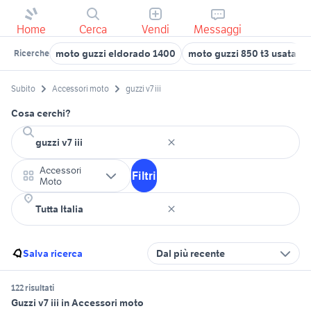
Home
Cerca
Vendi
Messaggi
moto guzzi eldorado 1400
moto guzzi 850 t3 usata
Ricerche
Subito
Accessori moto
guzzi v7 iii
Cosa cerchi?
Accessori
Filtri
Moto
Salva ricerca
Dal più recente
122 risultati
Guzzi v7 iii in Accessori moto