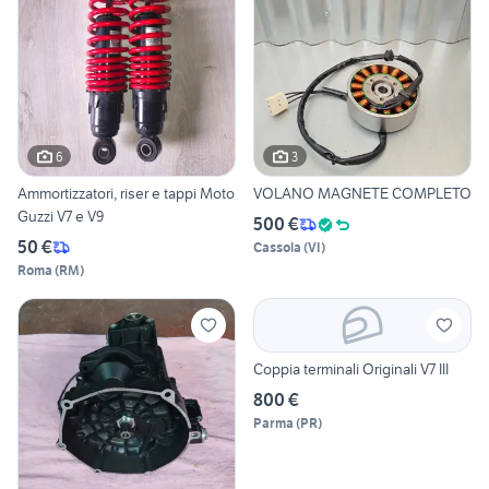
6
3
Ammortizzatori, riser e tappi Moto
VOLANO MAGNETE COMPLETO
Guzzi V7 e V9
500 €
50 €
Cassola
(
VI
)
Roma
(
RM
)
Coppia terminali Originali V7 III
800 €
Parma
(
PR
)