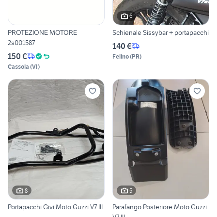
6
PROTEZIONE MOTORE
Schienale Sissybar + portapacchi
2s001587
140 €
150 €
Felino
(
PR
)
Cassola
(
VI
)
8
5
Portapacchi Givi Moto Guzzi V7 III
Parafango Posteriore Moto Guzzi