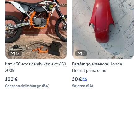
18
2
Ktm 450 exc ricambi ktm exc 450
Parafango anteriore Honda
2009
Hornet prima serie
100 €
30 €
Cassano delle Murge
(
BA
)
Salerno
(
SA
)