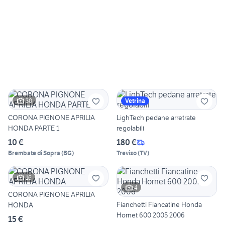
30
Vetrina
CORONA PIGNONE APRILIA
LighTech pedane arretrate
HONDA PARTE 1
regolabili
10 €
180 €
Brembate di Sopra
(
BG
)
Treviso
(
TV
)
16
4
CORONA PIGNONE APRILIA
Fianchetti Fiancatine Honda
HONDA
Hornet 600 2005 2006
15 €