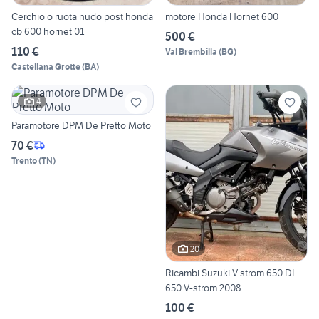
Cerchio o ruota nudo post honda
motore Honda Hornet 600
cb 600 hornet 01
500 €
110 €
Val Brembilla
(
BG
)
Castellana Grotte
(
BA
)
4
Paramotore DPM De Pretto Moto
70 €
Trento
(
TN
)
20
Ricambi Suzuki V strom 650 DL
650 V-strom 2008
100 €