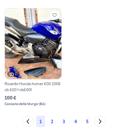
17
Ricambi Honda hornet 600 2008
cb 600 f cb600f
100 €
Cassano delle Murge
(
BA
)
1
2
3
4
5