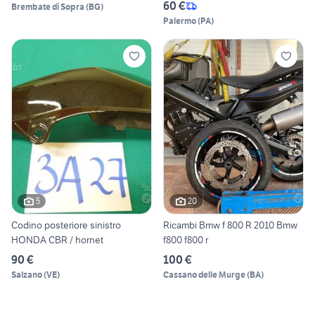
60 €
Brembate di Sopra
(
BG
)
Palermo
(
PA
)
5
20
Codino posteriore sinistro
Ricambi Bmw f 800 R 2010 Bmw
HONDA CBR / hornet
f800 f800 r
90 €
100 €
Salzano
(
VE
)
Cassano delle Murge
(
BA
)