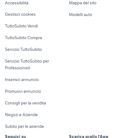
Accessibilità
Mappa del sito
Loft, mansarde e
Veicoli commerciali
altro
Gestisci cookies
Modelli auto
Case vacanza
TuttoSubito Vendi
Uffici e Locali
TuttoSubito Compra
commerciali
Servizio TuttoSubito
elettronica
per la casa e la
sports e hobby
Servizio TuttoSubito per
persona
Informatica
Animali
Professionisti
Arredamento e
Console e
Accessori per
Casalinghi
Inserisci annuncio
Videogiochi
animali
Elettrodomestici
Promuovi annuncio
Audio/Video
Musica e Film
Giardino e Fai da te
Consigli per la vendita
Fotografia
Libri e Riviste
Abbigliamento e
Negozi e Aziende
Telefonia
Strumenti Musicali
Accessori
Subito per le aziende
Sports
Tutto per i bambini
Seguici su
Scarica gratis l'App