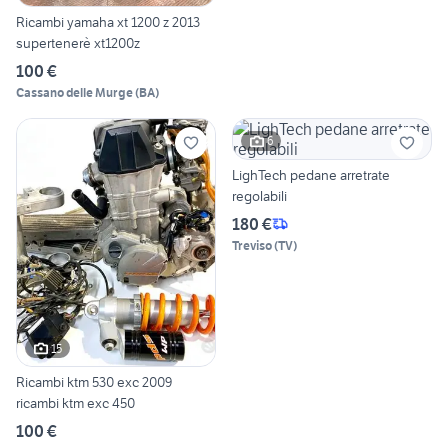
Ricambi yamaha xt 1200 z 2013
supertenerè xt1200z
100 €
Cassano delle Murge
(
BA
)
6
LighTech pedane arretrate
regolabili
180 €
Treviso
(
TV
)
15
Ricambi ktm 530 exc 2009
ricambi ktm exc 450
100 €