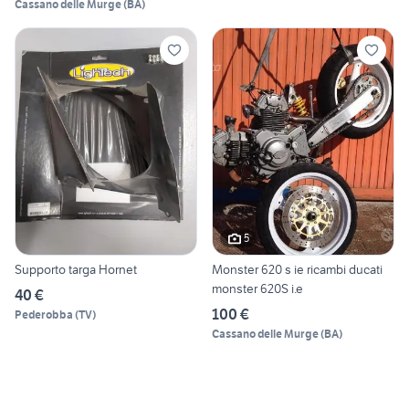
Cassano delle Murge
(
BA
)
5
Supporto targa Hornet
Monster 620 s ie ricambi ducati
monster 620S i.e
40 €
100 €
Pederobba
(
TV
)
Cassano delle Murge
(
BA
)