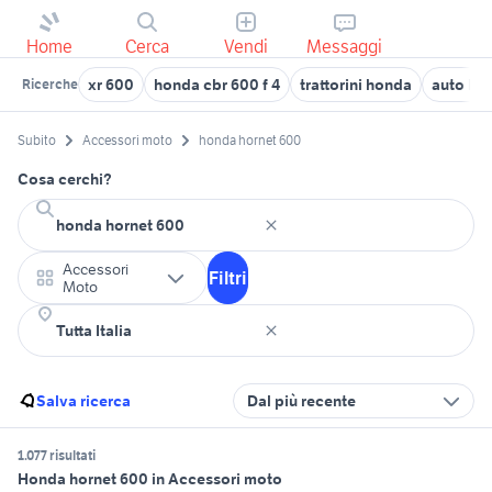
Home
Cerca
Vendi
Messaggi
xr 600
honda cbr 600 f 4
trattorini honda
auto hon
Ricerche
Subito
Accessori moto
honda hornet 600
Cosa cerchi?
Accessori
Filtri
Moto
Salva ricerca
Dal più recente
1.077 risultati
Honda hornet 600 in Accessori moto