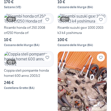
170 €
10 €
Salzano
(
VE
)
Cassano delle Murge
(
BA
)
9
8
Ricambi honda crf 250 2008
Ricambi suzuki gsxr 1000 2003
crf250 Honda crf
k3 k4 yoshimura
10 €
100 €
Cassano delle Murge
(
BA
)
Cassano delle Murge
(
BA
)
3
Coppia steli pompamte honda
hornet 600 anno 2003/2
246 €
Castellana Grotte
(
BA
)
24