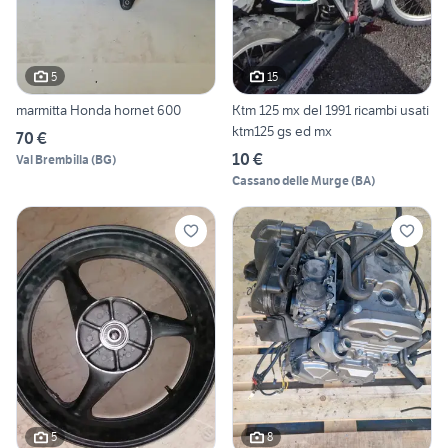
5
15
marmitta Honda hornet 600
Ktm 125 mx del 1991 ricambi usati
ktm125 gs ed mx
70 €
10 €
Val Brembilla
(
BG
)
Cassano delle Murge
(
BA
)
5
8