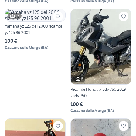
Cassano delle Murge
(
BA
)
Cassano delle Murge
(
BA
)
25
Yamaha yz 125 del 2000 ricambi
yz125 96 2001
100 €
Cassano delle Murge
(
BA
)
8
Ricambi Honda x adv 750 2019
xadv 750
100 €
Cassano delle Murge
(
BA
)