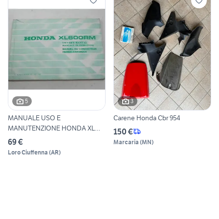
5
3
MANUALE USO E
Carene Honda Cbr 954
MANUTENZIONE HONDA XL
150 €
600 RM
69 €
Marcaria
(
MN
)
Loro Ciuffenna
(
AR
)