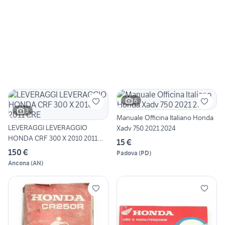
6
3
Manuale Officina Italiano Honda
LEVERAGGI LEVERAGGIO
Xadv 750 2021 2024
HONDA CRF 300 X 2010 2011
15 €
CRE
150 €
Padova
(
PD
)
Ancona
(
AN
)