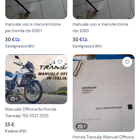
manuale uso e manutenzione
manuale uso e manutenzione
per honda cbr 600 f
cbr 1000
30 €
30 €
Calvignasco
(
MI
)
Calvignasco
(
MI
)
6
Manuale Officina Ita Honda
Transalp 750 2023 2025
15 €
4
Padova
(
PD
)
Honda Transalp Manuali Officina