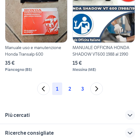
Manuale uso e manutenzione
MANUALE OFFICINA HONDA
Honda Transalp 600
SHADOW VT600 1988 al 1990
35 €
15 €
Piancogno
(
BS
)
Messina
(
ME
)
1
2
3
Più cercati
Correlati
Richerche simili
Suggerimenti
Ricerche consigliate
honda messina
manutenzione
yamaha yzf r125