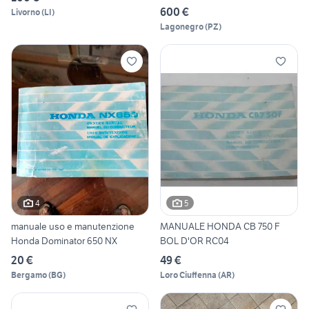
600 €
Livorno
(
LI
)
Lagonegro
(
PZ
)
4
5
manuale uso e manutenzione
MANUALE HONDA CB 750 F
Honda Dominator 650 NX
BOL D'OR RC04
20 €
49 €
Bergamo
(
BG
)
Loro Ciuffenna
(
AR
)