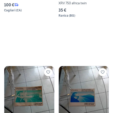
XRV 750 africa twin
100 €
35 €
Cagliari
(
CA
)
Ranica
(
BG
)