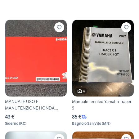
4
MANUALE USO E
Manuale tecnico Yamaha Tracer
MANUTENZIONE HONDA
9
SH350A/AS - 3LK1W
43 €
85 €
Siderno
(
RC
)
Bagnolo San Vito
(
MN
)