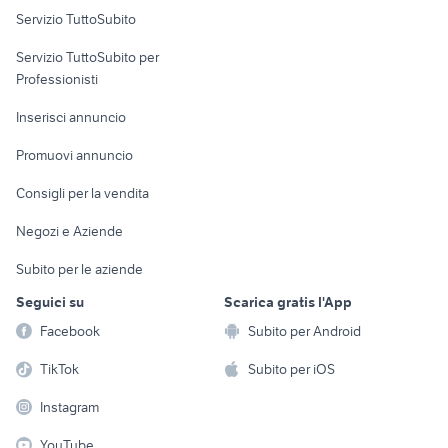
Servizio TuttoSubito
elettronica
per la casa e la
sports e hobby
Servizio TuttoSubito per
persona
Informatica
Animali
Professionisti
Arredamento e
Console e
Accessori per
Casalinghi
Inserisci annuncio
Videogiochi
animali
Elettrodomestici
Promuovi annuncio
Audio/Video
Musica e Film
Giardino e Fai da te
Consigli per la vendita
Fotografia
Libri e Riviste
Abbigliamento e
Negozi e Aziende
Telefonia
Strumenti Musicali
Accessori
Subito per le aziende
Sports
Tutto per i bambini
Seguici su
Scarica gratis l'App
Biciclette
Facebook
Subito per Android
Collezionismo
TikTok
Subito per iOS
Instagram
YouTube