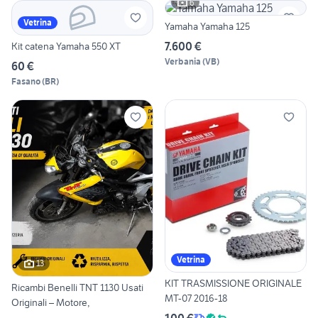
6
Vetrina
Yamaha Yamaha 125
7.600 €
Kit catena Yamaha 550 XT
Verbania
(
VB
)
60 €
Fasano
(
BR
)
Vetrina
13
KIT TRASMISSIONE ORIGINALE
Ricambi Benelli TNT 1130 Usati
MT-07 2016-18
Originali – Motore,
100 €