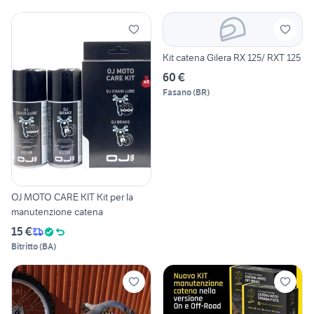
Kit catena Gilera RX 125/ RXT 125
60 €
Fasano
(
BR
)
OJ MOTO CARE KIT Kit per la
manutenzione catena
15 €
Bitritto
(
BA
)