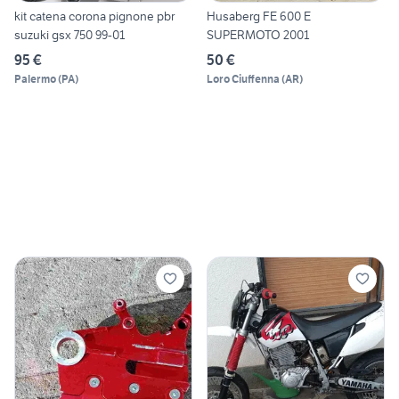
kit catena corona pignone pbr
Husaberg FE 600 E
suzuki gsx 750 99-01
SUPERMOTO 2001
95 €
50 €
Palermo
(
PA
)
Loro Ciuffenna
(
AR
)