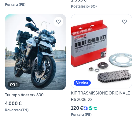
Ferrara
(
FE
)
Postalesio
(
SO
)
Vetrina
6
KIT TRASMISSIONE ORIGINALE
Triumph tiger xrx 800
R6 2006-22
4.000 €
120 €
Rovereto
(
TN
)
Ferrara
(
FE
)