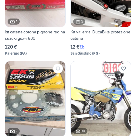
2
3
kit catena corona pignone regina
Kit viti ergal DucaBike protezione
suzuki gsx-r 600
catena
120 €
12 €
Palermo
(
PA
)
San Giustino
(
PG
)
2
30