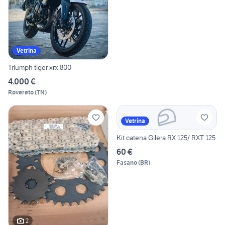
Vetrina
Triumph tiger xrx 800
4.000 €
Rovereto
(
TN
)
Vetrina
Kit catena Gilera RX 125/ RXT 125
60 €
Fasano
(
BR
)
2