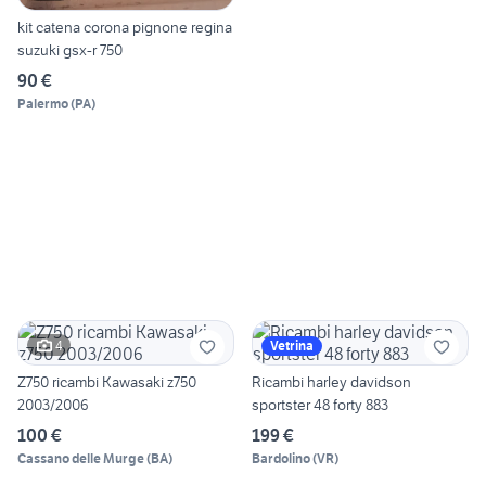
kit catena corona pignone regina
suzuki gsx-r 750
90 €
Palermo
(
PA
)
4
Vetrina
Z750 ricambi Kawasaki z750
Ricambi harley davidson
2003/2006
sportster 48 forty 883
100 €
199 €
Cassano delle Murge
(
BA
)
Bardolino
(
VR
)