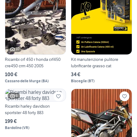
10
Ricambi crf 450 r honda crf450
Kit manutenzione pulitore
cre450 crm 450 2005
lubrificante grasso cat
100 €
34 €
Cassano delle Murge
(
BA
)
Bisceglie
(
BT
)
6
Ricambi harley davidson
sportster 48 forty 883
199 €
Bardolino
(
VR
)