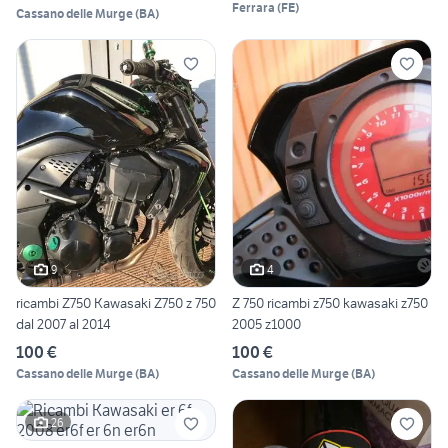
Ferrara
(
FE
)
Cassano delle Murge
(
BA
)
9
4
ricambi Z750 Kawasaki Z750 z 750
Z 750 ricambi z750 kawasaki z750
dal 2007 al 2014
2005 z1000
100 €
100 €
Cassano delle Murge
(
BA
)
Cassano delle Murge
(
BA
)
26