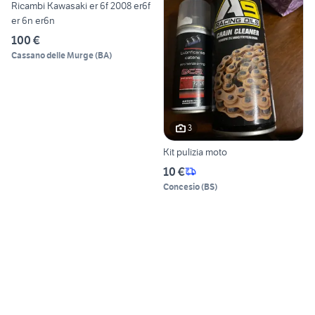
Ricambi Kawasaki er 6f 2008 er6f
er 6n er6n
100 €
Cassano delle Murge
(
BA
)
3
Kit pulizia moto
10 €
Concesio
(
BS
)