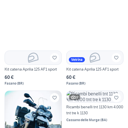
Vetrina
Kit catena Aprilia 125 AF1 sport
Kit catena Aprilia 125 AF1 sport
60 €
60 €
Fasano
(
BR
)
Fasano
(
BR
)
9
Ricambi benelli tnt 1130 km 4.000
tnt tre k 1130
Cassano delle Murge
(
BA
)