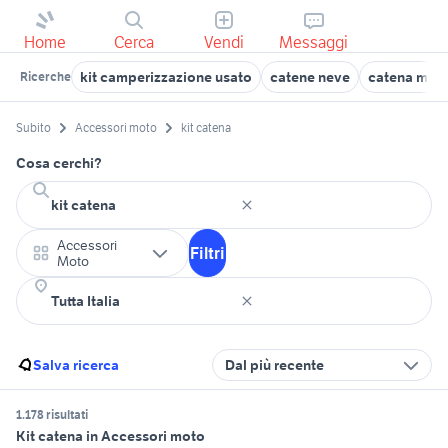
Home
Cerca
Vendi
Messaggi
kit camperizzazione usato
catene neve
catena mot
Ricerche
Subito
Accessori moto
kit catena
Cosa cerchi?
Accessori
Filtri
Moto
Salva ricerca
Dal più recente
1.178 risultati
Kit catena in Accessori moto