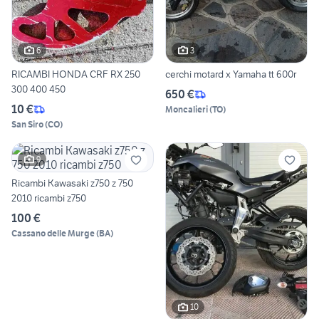
6
3
RICAMBI HONDA CRF RX 250
cerchi motard x Yamaha tt 600r
300 400 450
650 €
10 €
Moncalieri
(
TO
)
San Siro
(
CO
)
9
Ricambi Kawasaki z750 z 750
2010 ricambi z750
100 €
Cassano delle Murge
(
BA
)
10