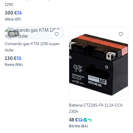
1290
300 €
Olbia
(
OT
)
4
Comando gas KTM 1290 super
duke
130 €
Roma
(
RM
)
Batteria CTZ14S-FA 11.2A CCA
230A
48 €
Bitritto
(
BA
)