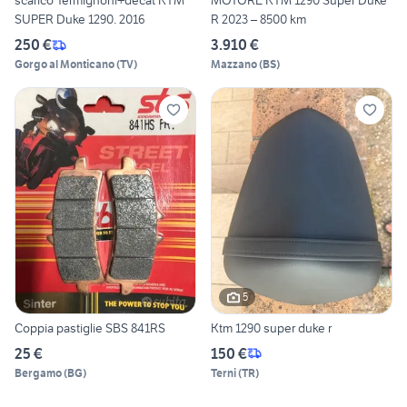
scarico Termignoni+decat KTM
MOTORE KTM 1290 Super Duke
SUPER Duke 1290. 2016
R 2023 – 8500 km
250 €
3.910 €
Gorgo al Monticano
(
TV
)
Mazzano
(
BS
)
5
Coppia pastiglie SBS 841RS
Ktm 1290 super duke r
25 €
150 €
Bergamo
(
BG
)
Terni
(
TR
)