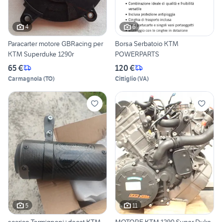
4
6
Paracarter motore GBRacing per
Borsa Serbatoio KTM
KTM Superduke 1290r
POWERPARTS
65 €
120 €
Carmagnola
(
TO
)
Cittiglio
(
VA
)
5
11