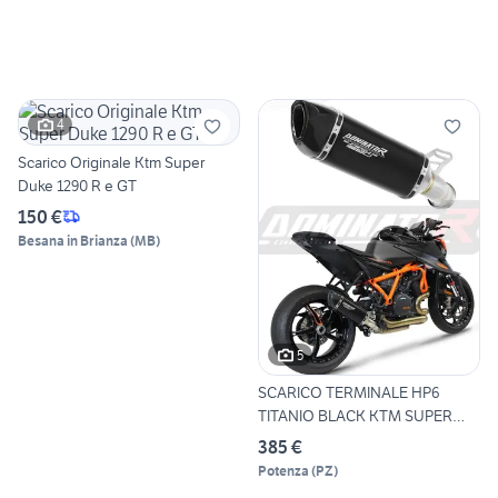
4
Scarico Originale Ktm Super
Duke 1290 R e GT
150 €
Besana in Brianza
(
MB
)
5
SCARICO TERMINALE HP6
TITANIO BLACK KTM SUPER
DUKE
385 €
Potenza
(
PZ
)