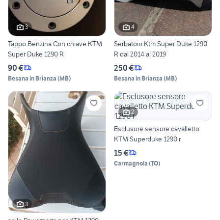
3
4
Tappo Benzina Con chiave KTM
Serbatoio Ktm Super Duke 1290
Super Duke 1290 R
R dal 2014 al 2019
90 €
250 €
Besana in Brianza
(
MB
)
Besana in Brianza
(
MB
)
2
Esclusore sensore cavalletto
KTM Superduke 1290 r
15 €
Carmagnola
(
TO
)
3