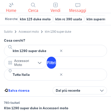
Home
Cerca
Vendi
Messaggi
ktm 125 duke moto
ktm rc 390 usata
ktm supermot
Ricerche
Subito
Accessori moto
ktm 1290 super duke
Cosa cerchi?
Accessori
Filtri
Moto
Salva ricerca
Dal più recente
790 risultati
Ktm 1290 super duke in Accessori moto