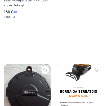
selle Powerparts per KTM 1290
super Duke gt
180 €
Fondi
(
LT
)