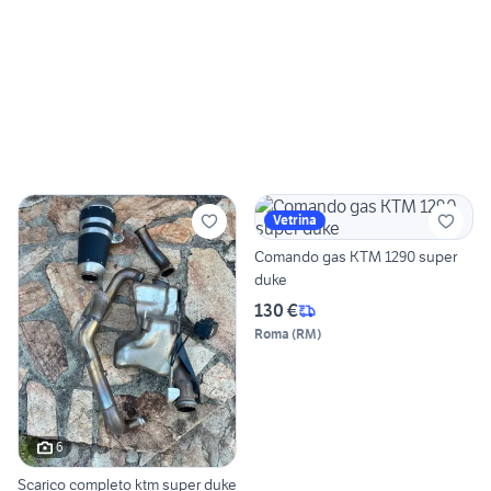
Vetrina
Comando gas KTM 1290 super
duke
130 €
Roma
(
RM
)
6
Scarico completo ktm super duke