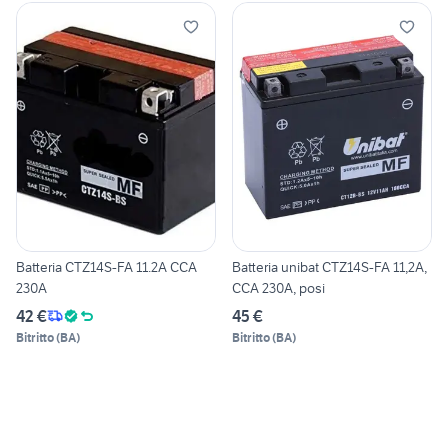
Batteria CTZ14S-FA 11.2A CCA
Batteria unibat CTZ14S-FA 11,2A,
230A
CCA 230A, posi
42 €
45 €
Bitritto
(
BA
)
Bitritto
(
BA
)