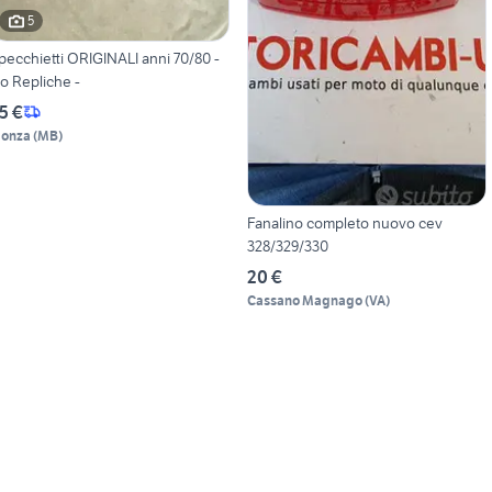
5
pecchietti ORIGINALI anni 70/80 -
o Repliche -
5 €
onza
(
MB
)
Fanalino completo nuovo cev
328/329/330
20 €
Cassano Magnago
(
VA
)