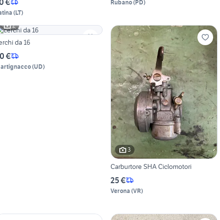
0 €
Rubano
(
PD
)
atina
(
LT
)
2
erchi da 16
0 €
artignacco
(
UD
)
3
Carburtore SHA Ciclomotori
25 €
Verona
(
VR
)