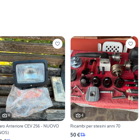
4
4
aro Anteriore CEV 256 - NUOVO
Ricambi per stesini anni 70
NOS)
50 €