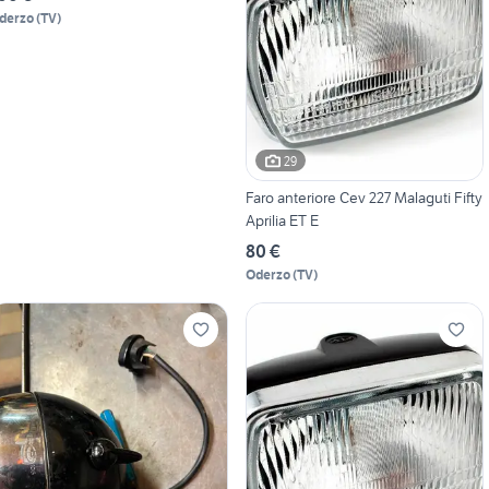
derzo
(
TV
)
29
Faro anteriore Cev 227 Malaguti Fifty
Aprilia ET E
80 €
Oderzo
(
TV
)