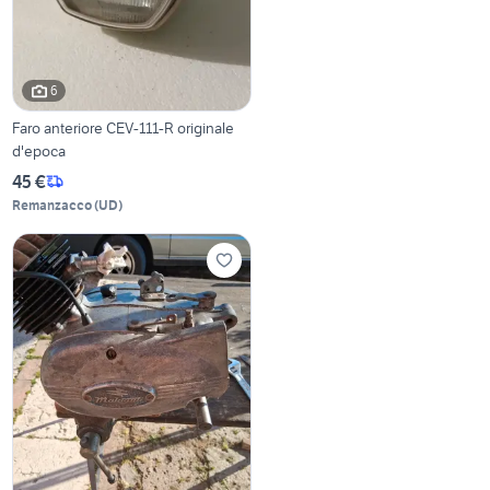
6
Faro anteriore CEV-111-R originale
d'epoca
45 €
Remanzacco
(
UD
)