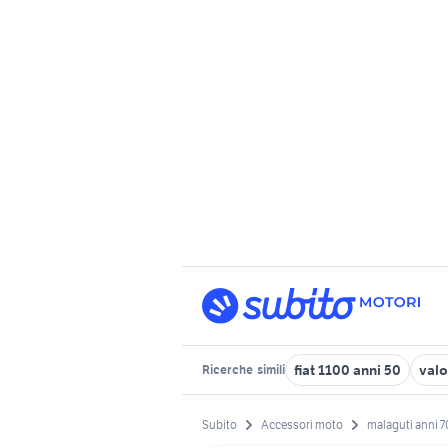
fiat 1100 anni 50
valo
Ricerche
simili
Subito
Accessori moto
malaguti anni 7