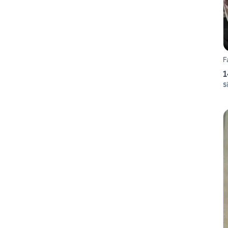
F
1
S