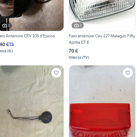
3
3
aro Anteriore CEV 105 d'Epoca
Faro anteriore Cev 227 Malaguti Fifty
Aprilia ET E
40 €
70 €
iena
(
SI
)
Oderzo
(
TV
)