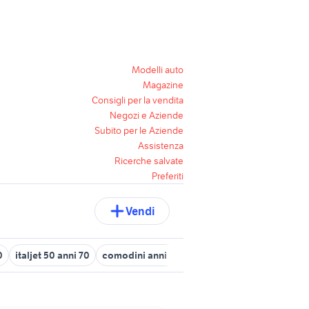
Modelli auto
Magazine
Consigli per la vendita
Negozi e Aziende
Subito per le Aziende
Assistenza
Ricerche salvate
Preferiti
Vendi
0
italjet 50 anni 70
comodini anni 60
lampadario anni 20
sed