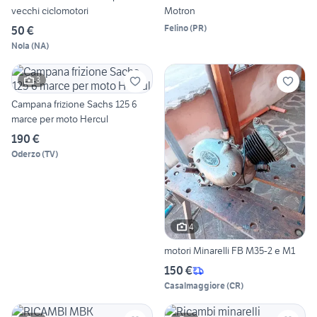
vecchi ciclomotori
Motron
Felino
(
PR
)
50 €
Nola
(
NA
)
3
Campana frizione Sachs 125 6
marce per moto Hercul
190 €
Oderzo
(
TV
)
4
motori Minarelli FB M35-2 e M1
150 €
Casalmaggiore
(
CR
)