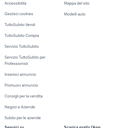
Accessibilità
Mappa del sito
Loft, mansarde e
Veicoli commerciali
altro
Gestisci cookies
Modelli auto
Case vacanza
TuttoSubito Vendi
Uffici e Locali
TuttoSubito Compra
commerciali
Servizio TuttoSubito
elettronica
per la casa e la
sports e hobby
Servizio TuttoSubito per
persona
Informatica
Animali
Professionisti
Arredamento e
Console e
Accessori per
Casalinghi
Inserisci annuncio
Videogiochi
animali
Elettrodomestici
Promuovi annuncio
Audio/Video
Musica e Film
Giardino e Fai da te
Consigli per la vendita
Fotografia
Libri e Riviste
Abbigliamento e
Negozi e Aziende
Telefonia
Strumenti Musicali
Accessori
Subito per le aziende
Sports
Tutto per i bambini
Seguici su
Scarica gratis l'App