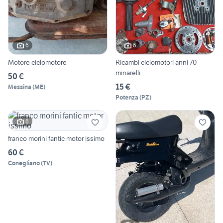
6
6
Motore ciclomotore
Ricambi ciclomotori anni 70
minarelli
50 €
15 €
Messina
(
ME
)
Potenza
(
PZ
)
6
franco morini fantic motor issimo
60 €
Conegliano
(
TV
)