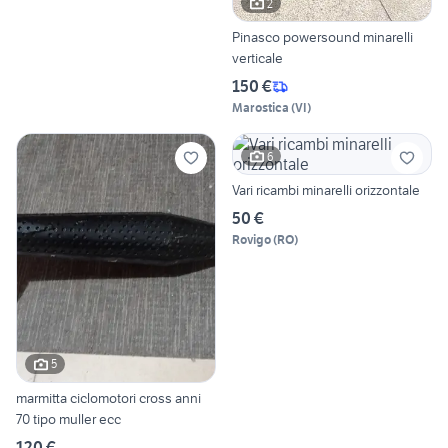
2
Pinasco powersound minarelli
verticale
150 €
Marostica
(
VI
)
6
Vari ricambi minarelli orizzontale
50 €
Rovigo
(
RO
)
5
marmitta ciclomotori cross anni
70 tipo muller ecc
120 €