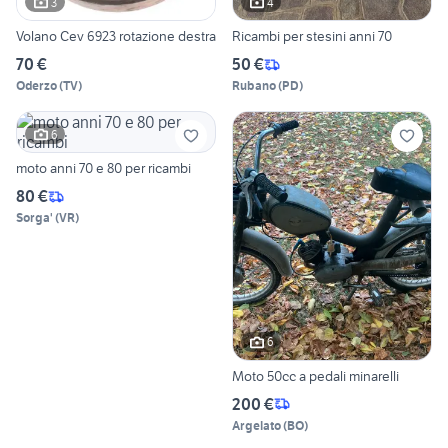
3
4
Volano Cev 6923 rotazione destra
Ricambi per stesini anni 70
70 €
50 €
Oderzo
(
TV
)
Rubano
(
PD
)
6
moto anni 70 e 80 per ricambi
80 €
Sorga'
(
VR
)
6
Moto 50cc a pedali minarelli
200 €
Argelato
(
BO
)