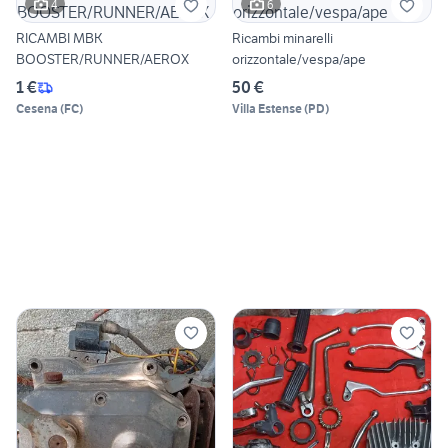
4
6
RICAMBI MBK
Ricambi minarelli
BOOSTER/RUNNER/AEROX
orizzontale/vespa/ape
1 €
50 €
Cesena
(
FC
)
Villa Estense
(
PD
)